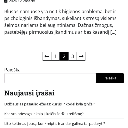
2026 12 Vasario
Blusos namuose yra ne tik higienos problema, bet ir
psichologinis išbandymas, sukeliantis stresą visiems
šeimos nariams bei augintiniams. Dažnas žmogus,
pastebėjęs pirmuosius įkandimus ar besikasandį […]
Įrašų
1
2
3
puslapiavimas
Paieška
Paieška
Naujausi įrašai
Didžiausias pasaulio ežeras: kur jis ir kodėl kyla ginčai?
Kas yra priesaga ir kaip ji keičia žodžių reikšmę?
Lito keitimas į eurą: kur kreiptis ir ar dar galima tai padaryti?