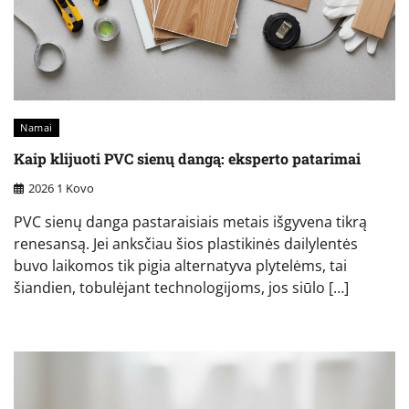
Namai
Kaip klijuoti PVC sienų dangą: eksperto patarimai
2026 1 Kovo
PVC sienų danga pastaraisiais metais išgyvena tikrą
renesansą. Jei anksčiau šios plastikinės dailylentės
buvo laikomos tik pigia alternatyva plytelėms, tai
šiandien, tobulėjant technologijoms, jos siūlo […]