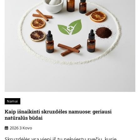
Namai
Kaip išnaikinti skruzdėles namuose: geriausi
natūralūs būdai
2026 3 Kovo
Skruzdėlės yra vieni iš tų nekviestų svečių, kurie