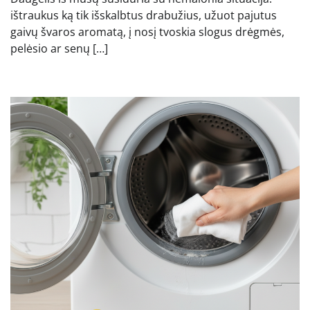
ištraukus ką tik išskalbtus drabužius, užuot pajutus
gaivų švaros aromatą, į nosį tvoskia slogus drėgmės,
pelėsio ar senų […]