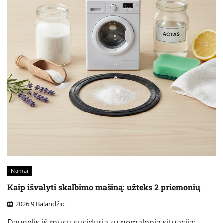
Namai
Kaip išvalyti skalbimo mašiną: užteks 2 priemonių
2026 9 Balandžio
Daugelis iš mūsų susiduria su nemalonia situacija: