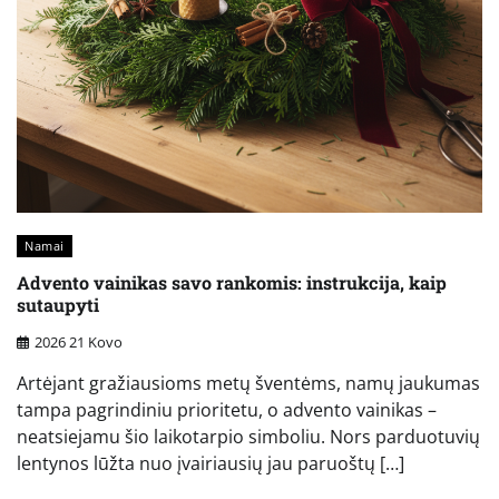
Namai
Advento vainikas savo rankomis: instrukcija, kaip
sutaupyti
2026 21 Kovo
Artėjant gražiausioms metų šventėms, namų jaukumas
tampa pagrindiniu prioritetu, o advento vainikas –
neatsiejamu šio laikotarpio simboliu. Nors parduotuvių
lentynos lūžta nuo įvairiausių jau paruoštų […]