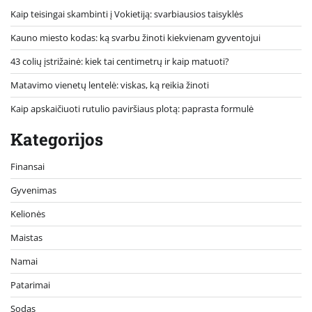
Kaip teisingai skambinti į Vokietiją: svarbiausios taisyklės
Kauno miesto kodas: ką svarbu žinoti kiekvienam gyventojui
43 colių įstrižainė: kiek tai centimetrų ir kaip matuoti?
Matavimo vienetų lentelė: viskas, ką reikia žinoti
Kaip apskaičiuoti rutulio paviršiaus plotą: paprasta formulė
Kategorijos
Finansai
Gyvenimas
Kelionės
Maistas
Namai
Patarimai
Sodas