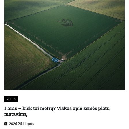
Sodas
1 aras – kiek tai metrų? Viskas apie žemės plotų
matavimą
2026 26 Liepos