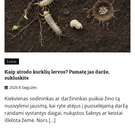
Sodas
Kaip atrodo kurklių lervos? Pamatę jas darže,
sukluskite
2026 8 Gegužės
Kiekvienas sodininkas ar daržininkas puikiai žino tą
nusivylimo jausmą, kai ryte atėjus į puoselėjamą daržą
randami vystantys daigai, nukąstos šaknys ar keistai
iškilota žemė. Nors […]