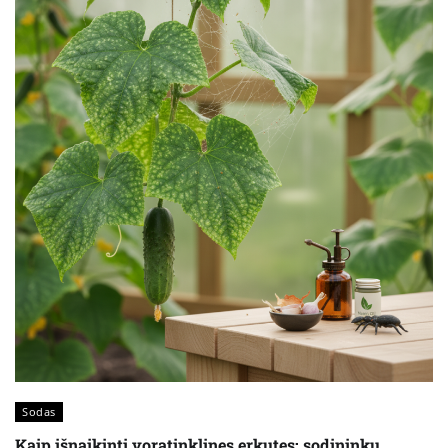
Sodas
Kaip išnaikinti voratinklines erkutes: sodininkų