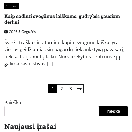
Sodas
Kaip sodinti svogūnus laiškams: gudrybės gausiam
derliui
2026 5 Gegužės
Švieži, traškūs ir vitaminų kupini svogūnų laiškai yra
vienas geidžiamiausių pagardų tiek ankstyvą pavasarį,
tiek šaltuoju metų laiku. Nors prekybos centruose jų
galima rasti ištisus […]
Įrašų
1
2
3
puslapiavimas
Paieška
Paieška
Naujausi įrašai