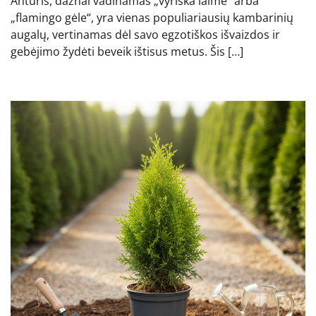
Anturis, dažnai vadinamas „vyriška laime“ arba
„flamingo gėle“, yra vienas populiariausių kambarinių
augalų, vertinamas dėl savo egzotiškos išvaizdos ir
gebėjimo žydėti beveik ištisus metus. Šis […]