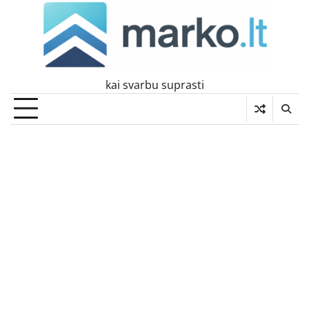
Skip
to
content
kai svarbu suprasti