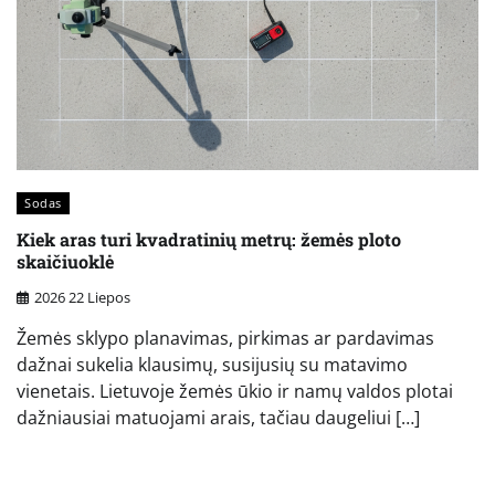
Sodas
Kiek aras turi kvadratinių metrų: žemės ploto
skaičiuoklė
2026 22 Liepos
Žemės sklypo planavimas, pirkimas ar pardavimas
dažnai sukelia klausimų, susijusių su matavimo
vienetais. Lietuvoje žemės ūkio ir namų valdos plotai
dažniausiai matuojami arais, tačiau daugeliui […]