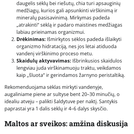
daugelis sėklų bei riešutų, chia turi apsauginių
medžiagų, kurios gali apsunkinti virškinimą ir
mineralų pasisavinimą. Mirkymas padeda
„atrakinti“ sėklą ir padaro maistines medžiagas
labiau prieinamas organizmui.
Drėkinimas:
Išmirkytos sėklos padeda išlaikyti
organizmo hidrataciją, nes jos lėtai atiduoda
vandenį virškinimo proceso metu.
Skaidulų aktyvavimas:
Išbrinkusios skaidulos
lengviau juda virškinamuoju traktu, veikdamos
kaip „šluota“ ir gerindamos žarnyno peristaltiką.
Rekomenduojama sėklas mirkyti vandenyje,
augaliniame piene ar sultyse bent 20–30 minučių, o
idealiu atveju – palikti šaldytuve per naktį. Santykis
paprastai yra 1 dalis sėklų ir 4–6 dalys skysčio.
Maltos ar sveikos: amžina diskusija