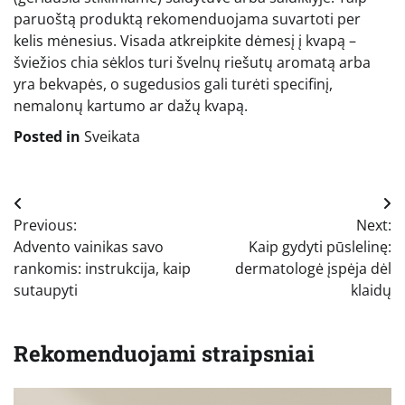
paruoštą produktą rekomenduojama suvartoti per
kelis mėnesius. Visada atkreipkite dėmesį į kvapą –
šviežios chia sėklos turi švelnų riešutų aromatą arba
yra bekvapės, o sugedusios gali turėti specifinį,
nemalonų kartumo ar dažų kvapą.
Posted in
Sveikata
Navigacija
Previous:
Next:
tarp
Advento vainikas savo
Kaip gydyti pūslelinę:
įrašų
rankomis: instrukcija, kaip
dermatologė įspėja dėl
sutaupyti
klaidų
Rekomenduojami straipsniai