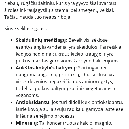
riebalų rūgščių šaltinių, kuris yra gyvybiškai svarbus
širdies ir kraujagyslių sistemai bei smegenų veiklai.
Tačiau nauda tuo neapsiriboja.
Šiose sėklose gausu:
Skaidulinių medžiagų:
Beveik visi sėklose
esantys angliavandeniai yra skaidulos. Tai reiškia,
kad jos nedidina cukraus kiekio kraujyje ir yra
puikus maistas gerosioms žarnyno bakterijoms.
Aukštos kokybės baltymų:
Skirtingai nei
dauguma augalinių produktų, chia sėklose yra
visos devynios nepakeičiamos aminorūgštys,
todėl tai puikus baltymų šaltinis vegetarams ir
veganams.
Antioksidantų:
Jos turi didelį kiekį antioksidantų,
kurie kovoja su laisvųjų radikalų gamyba ląstelėse
ir lėtina senėjimo procesus.
Mineralų:
Tai koncentruotas kalcio, magnio,