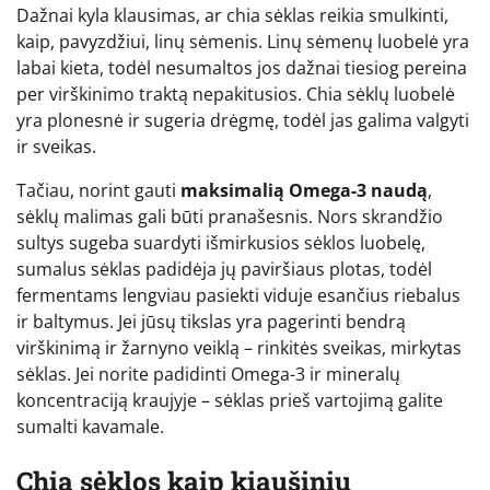
Dažnai kyla klausimas, ar chia sėklas reikia smulkinti,
kaip, pavyzdžiui, linų sėmenis. Linų sėmenų luobelė yra
labai kieta, todėl nesumaltos jos dažnai tiesiog pereina
per virškinimo traktą nepakitusios. Chia sėklų luobelė
yra plonesnė ir sugeria drėgmę, todėl jas galima valgyti
ir sveikas.
Tačiau, norint gauti
maksimalią Omega-3 naudą
,
sėklų malimas gali būti pranašesnis. Nors skrandžio
sultys sugeba suardyti išmirkusios sėklos luobelę,
sumalus sėklas padidėja jų paviršiaus plotas, todėl
fermentams lengviau pasiekti viduje esančius riebalus
ir baltymus. Jei jūsų tikslas yra pagerinti bendrą
virškinimą ir žarnyno veiklą – rinkitės sveikas, mirkytas
sėklas. Jei norite padidinti Omega-3 ir mineralų
koncentraciją kraujyje – sėklas prieš vartojimą galite
sumalti kavamale.
Chia sėklos kaip kiaušinių