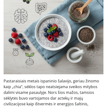
Pastaraisiais metais ispaninio šalavijo, geriau žinomo
kaip „chia“, sėklos tapo neatsiejama sveikos mitybos
dalimi visame pasaulyje. Nors šios mažos, tamsios
sėklytės buvo vartojamos dar actekų ir majų
civilizacijose kaip ištvermės ir energijos šaltinis,