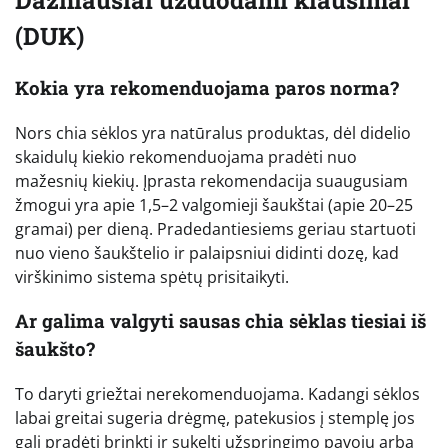
(DUK)
Kokia yra rekomenduojama paros norma?
Nors chia sėklos yra natūralus produktas, dėl didelio
skaidulų kiekio rekomenduojama pradėti nuo
mažesnių kiekių. Įprasta rekomendacija suaugusiam
žmogui yra apie 1,5–2 valgomieji šaukštai (apie 20–25
gramai) per dieną. Pradedantiesiems geriau startuoti
nuo vieno šaukštelio ir palaipsniui didinti dozę, kad
virškinimo sistema spėtų prisitaikyti.
Ar galima valgyti sausas chia sėklas tiesiai iš
šaukšto?
To daryti griežtai nerekomenduojama. Kadangi sėklos
labai greitai sugeria drėgmę, patekusios į stemplę jos
gali pradėti brinkti ir sukelti užspringimo pavojų arba