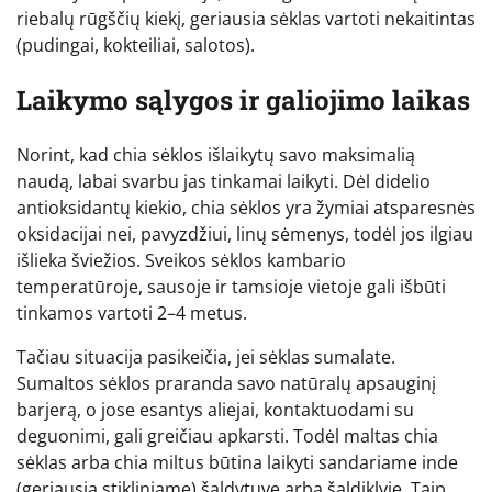
riebalų rūgščių kiekį, geriausia sėklas vartoti nekaitintas
(pudingai, kokteiliai, salotos).
Laikymo sąlygos ir galiojimo laikas
Norint, kad chia sėklos išlaikytų savo maksimalią
naudą, labai svarbu jas tinkamai laikyti. Dėl didelio
antioksidantų kiekio, chia sėklos yra žymiai atsparesnės
oksidacijai nei, pavyzdžiui, linų sėmenys, todėl jos ilgiau
išlieka šviežios. Sveikos sėklos kambario
temperatūroje, sausoje ir tamsioje vietoje gali išbūti
tinkamos vartoti 2–4 metus.
Tačiau situacija pasikeičia, jei sėklas sumalate.
Sumaltos sėklos praranda savo natūralų apsauginį
barjerą, o jose esantys aliejai, kontaktuodami su
deguonimi, gali greičiau apkarsti. Todėl maltas chia
sėklas arba chia miltus būtina laikyti sandariame inde
(geriausia stikliniame) šaldytuve arba šaldiklyje. Taip