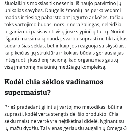
šiuolaikinis mokslas tik neseniai iš naujo patvirtino jų
unikalias savybes. Daugelis žmonių jas perka vedami
mados ir tiesiog pabarsto ant jogurto ar košės, tačiau
toks vartojimo būdas, nors ir nėra žalingas, neleidžia
organizmui pasisavinti visų jose slypinčių turtų. Norint
išgauti maksimalią naudą, svarbu suprasti ne tik tai, kas
sudaro šias sėklas, bet ir kaip jos reaguoja su skysčiais,
kaip keičiasi jų struktūra ir kokiais būdais geriausia jas
integruoti į kasdienį racioną, kad organizmas gautų
visą įmanomą maistinių medžiagų kompleksą.
Kodėl chia sėklos vadinamos
supermaistu?
Prieš pradedant gilintis į vartojimo metodikas, būtina
suprasti, kodėl verta stengtis dėl šio produkto. Chia
sėklų maistinė vertė yra neįtikėtinai didelė, lyginant su
jų mažu dydžiu. Tai vienas geriausių augalinių Omega-3