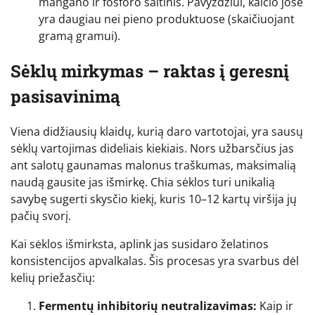
mangano ir fosforo šaltinis. Pavyzdžiui, kalcio jose
yra daugiau nei pieno produktuose (skaičiuojant
gramą gramui).
Sėklų mirkymas – raktas į geresnį
pasisavinimą
Viena didžiausių klaidų, kurią daro vartotojai, yra sausų
sėklų vartojimas dideliais kiekiais. Nors užbarsčius jas
ant salotų gaunamas malonus traškumas, maksimalią
naudą gausite jas išmirkę. Chia sėklos turi unikalią
savybę sugerti skysčio kiekį, kuris 10–12 kartų viršija jų
pačių svorį.
Kai sėklos išmirksta, aplink jas susidaro želatinos
konsistencijos apvalkalas. Šis procesas yra svarbus dėl
kelių priežasčių:
Fermentų inhibitorių neutralizavimas:
Kaip ir