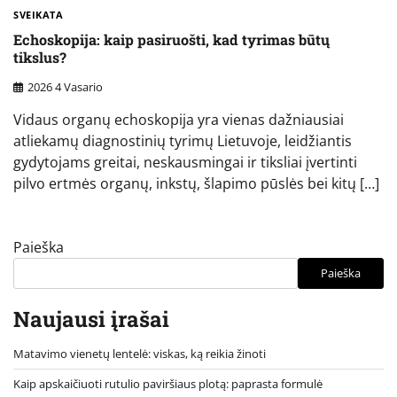
SVEIKATA
Echoskopija: kaip pasiruošti, kad tyrimas būtų
tikslus?
2026 4 Vasario
Vidaus organų echoskopija yra vienas dažniausiai
atliekamų diagnostinių tyrimų Lietuvoje, leidžiantis
gydytojams greitai, neskausmingai ir tiksliai įvertinti
pilvo ertmės organų, inkstų, šlapimo pūslės bei kitų […]
Paieška
Paieška
Naujausi įrašai
Matavimo vienetų lentelė: viskas, ką reikia žinoti
Kaip apskaičiuoti rutulio paviršiaus plotą: paprasta formulė