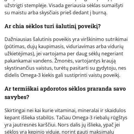
užstrigti stemplėje. Visada geriausia sėklas sumaišyti
su maistu arba skysčiais prieš dedant į burną.
Ar chia sėklos turi šalutinį poveikį?
Dažniausias šalutinis poveikis yra virškinimo sutrikimai
(pūtimas, dujų kaupimasis, viduriavimas arba vidurių
užkietėjimas), jei vartojama per daug sėklų negeriant
pakankamai vandens. Žmonės, vartojantys kraują
skystinančius vaistus, turėtų pasitarti su gydytoju, nes
didelis Omega-3 kiekis gali sustiprinti vaistų poveikį.
Ar termiškai apdorotos sėklos praranda savo
savybes?
Skirtingai nei kai kurie vitaminai, mineralai ir skaidulos
kepant išlieka stabilūs. Tačiau Omega-3 riebalų rūgštys
yra jautresnės karščiui. Nors dalis jų išlieka, ypač jei
sėklos yra kepinio viduje, norint gauti maksimalų