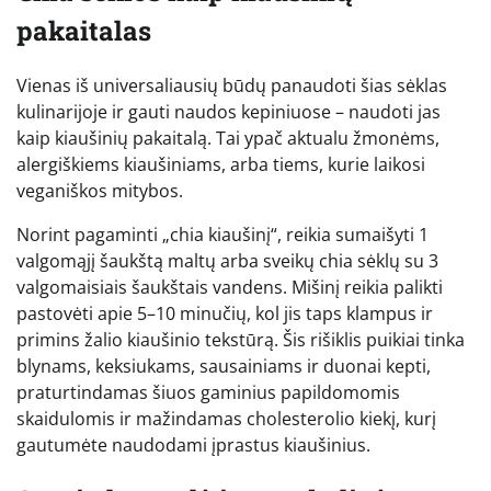
pakaitalas
Vienas iš universaliausių būdų panaudoti šias sėklas
kulinarijoje ir gauti naudos kepiniuose – naudoti jas
kaip kiaušinių pakaitalą. Tai ypač aktualu žmonėms,
alergiškiems kiaušiniams, arba tiems, kurie laikosi
veganiškos mitybos.
Norint pagaminti „chia kiaušinį“, reikia sumaišyti 1
valgomąjį šaukštą maltų arba sveikų chia sėklų su 3
valgomaisiais šaukštais vandens. Mišinį reikia palikti
pastovėti apie 5–10 minučių, kol jis taps klampus ir
primins žalio kiaušinio tekstūrą. Šis rišiklis puikiai tinka
blynams, keksiukams, sausainiams ir duonai kepti,
praturtindamas šiuos gaminius papildomomis
skaidulomis ir mažindamas cholesterolio kiekį, kurį
gautumėte naudodami įprastus kiaušinius.