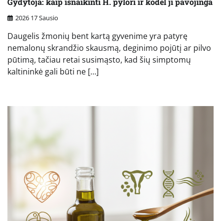
Gydytoja: kaip išnaikinti H. pylori ir kodėl ji pavojinga
2026 17 Sausio
Daugelis žmonių bent kartą gyvenime yra patyrę
nemalonų skrandžio skausmą, deginimo pojūtį ar pilvo
pūtimą, tačiau retai susimąsto, kad šių simptomų
kaltininkė gali būti ne […]