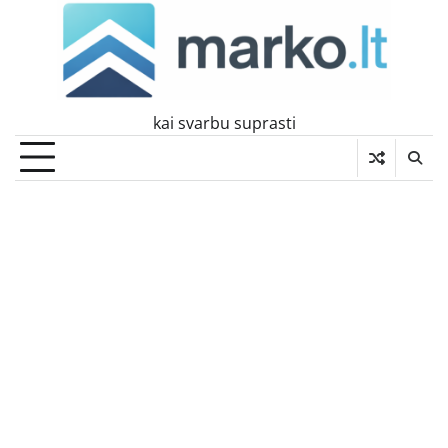
Skip
to
content
kai svarbu suprasti