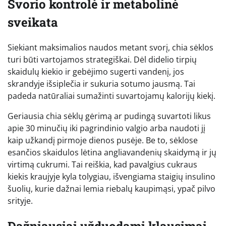
Svorio kontrolė ir metabolinė
sveikata
Siekiant maksimalios naudos metant svorį, chia sėklos
turi būti vartojamos strategiškai. Dėl didelio tirpių
skaidulų kiekio ir gebėjimo sugerti vandenį, jos
skrandyje išsiplečia ir sukuria sotumo jausmą. Tai
padeda natūraliai sumažinti suvartojamų kalorijų kiekį.
Geriausia chia sėklų gėrimą ar pudingą suvartoti likus
apie 30 minučių iki pagrindinio valgio arba naudoti jį
kaip užkandį pirmoje dienos pusėje. Be to, sėklose
esančios skaidulos lėtina angliavandenių skaidymą ir jų
virtimą cukrumi. Tai reiškia, kad pavalgius cukraus
kiekis kraujyje kyla tolygiau, išvengiama staigių insulino
šuolių, kurie dažnai lemia riebalų kaupimąsi, ypač pilvo
srityje.
Dažniausiai užduodami klausimai