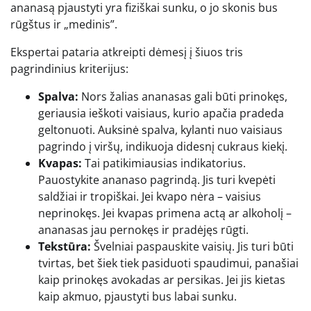
ananasą pjaustyti yra fiziškai sunku, o jo skonis bus
rūgštus ir „medinis”.
Ekspertai pataria atkreipti dėmesį į šiuos tris
pagrindinius kriterijus:
Spalva:
Nors žalias ananasas gali būti prinokęs,
geriausia ieškoti vaisiaus, kurio apačia pradeda
geltonuoti. Auksinė spalva, kylanti nuo vaisiaus
pagrindo į viršų, indikuoja didesnį cukraus kiekį.
Kvapas:
Tai patikimiausias indikatorius.
Pauostykite ananaso pagrindą. Jis turi kvepėti
saldžiai ir tropiškai. Jei kvapo nėra – vaisius
neprinokęs. Jei kvapas primena actą ar alkoholį –
ananasas jau pernokęs ir pradėjęs rūgti.
Tekstūra:
Švelniai paspauskite vaisių. Jis turi būti
tvirtas, bet šiek tiek pasiduoti spaudimui, panašiai
kaip prinokęs avokadas ar persikas. Jei jis kietas
kaip akmuo, pjaustyti bus labai sunku.