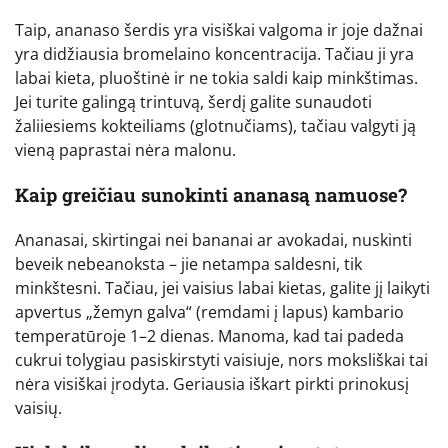
Taip, ananaso šerdis yra visiškai valgoma ir joje dažnai
yra didžiausia bromelaino koncentracija. Tačiau ji yra
labai kieta, pluoštinė ir ne tokia saldi kaip minkštimas.
Jei turite galingą trintuvą, šerdį galite sunaudoti
žaliiesiems kokteiliams (glotnučiams), tačiau valgyti ją
vieną paprastai nėra malonu.
Kaip greičiau sunokinti ananasą namuose?
Ananasai, skirtingai nei bananai ar avokadai, nuskinti
beveik nebeanoksta – jie netampa saldesni, tik
minkštesni. Tačiau, jei vaisius labai kietas, galite jį laikyti
apvertus „žemyn galva“ (remdami į lapus) kambario
temperatūroje 1–2 dienas. Manoma, kad tai padeda
cukrui tolygiau pasiskirstyti vaisiuje, nors moksliškai tai
nėra visiškai įrodyta. Geriausia iškart pirkti prinokusį
vaisių.