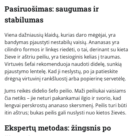
Pasiruošimas: saugumas ir
stabilumas
Viena dažniausių klaidų, kurias daro mėgėjai, yra
bandymas pjaustyti nestabilų vaisių. Ananasas yra
cilindro formos ir linkęs riedėti, o tai, derinant su kieta
žieve ir aštriu peiliu, yra tiesioginis kelias į traumas.
Virtuvės šefai rekomenduoja naudoti didelę, sunkią
pjaustymo lentelę. Kad ji neslystų, po ja patieskite
drėgną virtuvinį rankšluostį arba popierinę servetėlę.
Jums reikės didelio šefo peilio. Maži peiliukai vaisiams
čia netiks – jie neturi pakankamai ilgio ir svorio, kad
lengvai perskrostų ananaso skersmenį. Peilis turi būti
itin aštrus; bukas peilis gali nuslysti nuo kietos žievės.
Ekspertų metodas: žingsnis po