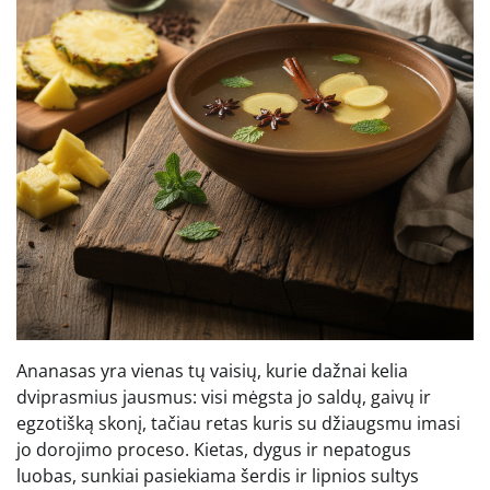
Ananasas yra vienas tų vaisių, kurie dažnai kelia
dviprasmius jausmus: visi mėgsta jo saldų, gaivų ir
egzotišką skonį, tačiau retas kuris su džiaugsmu imasi
jo dorojimo proceso. Kietas, dygus ir nepatogus
luobas, sunkiai pasiekiama šerdis ir lipnios sultys