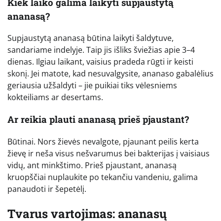
Kiek laiko galima laikyti supjaustytą
ananasą?
Supjaustytą ananasą būtina laikyti šaldytuve,
sandariame indelyje. Taip jis išliks šviežias apie 3–4
dienas. Ilgiau laikant, vaisius pradeda rūgti ir keisti
skonį. Jei matote, kad nesuvalgysite, ananaso gabalėlius
geriausia užšaldyti – jie puikiai tiks vėlesniems
kokteiliams ar desertams.
Ar reikia plauti ananasą prieš pjaustant?
Būtinai. Nors žievės nevalgote, pjaunant peilis kerta
žievę ir neša visus nešvarumus bei bakterijas į vaisiaus
vidų, ant minkštimo. Prieš pjaustant, ananasą
kruopščiai nuplaukite po tekančiu vandeniu, galima
panaudoti ir šepetėlį.
Tvarus vartojimas: ananasų