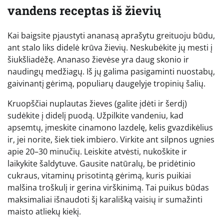
vandens receptas iš žievių
Kai baigsite pjaustyti ananasą aprašytu greituoju būdu,
ant stalo liks didelė krūva žievių. Neskubėkite jų mesti į
šiukšliadėžę. Ananaso žievėse yra daug skonio ir
naudingų medžiagų. Iš jų galima pasigaminti nuostabų,
gaivinantį gėrimą, populiarų daugelyje tropinių šalių.
Kruopščiai nuplautas žieves (galite įdėti ir šerdį)
sudėkite į didelį puodą. Užpilkite vandeniu, kad
apsemtų, įmeskite cinamono lazdelę, kelis gvazdikėlius
ir, jei norite, šiek tiek imbiero. Virkite ant silpnos ugnies
apie 20–30 minučių. Leiskite atvėsti, nukoškite ir
laikykite šaldytuve. Gausite natūralų, be pridėtinio
cukraus, vitaminų prisotintą gėrimą, kuris puikiai
malšina troškulį ir gerina virškinimą. Tai puikus būdas
maksimaliai išnaudoti šį karališką vaisių ir sumažinti
maisto atliekų kiekį.