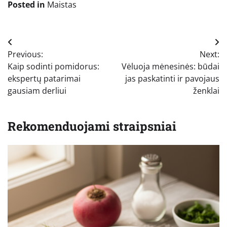
Posted in
Maistas
Navigacija
Previous:
Next:
tarp
Kaip sodinti pomidorus:
Vėluoja mėnesinės: būdai
įrašų
ekspertų patarimai
jas paskatinti ir pavojaus
gausiam derliui
ženklai
Rekomenduojami straipsniai