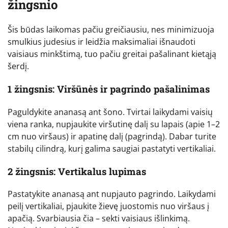
žingsnio
Šis būdas laikomas pačiu greičiausiu, nes minimizuoja
smulkius judesius ir leidžia maksimaliai išnaudoti
vaisiaus minkštimą, tuo pačiu greitai pašalinant kietąją
šerdį.
1 žingsnis: Viršūnės ir pagrindo pašalinimas
Paguldykite ananasą ant šono. Tvirtai laikydami vaisių
viena ranka, nupjaukite viršutinę dalį su lapais (apie 1–2
cm nuo viršaus) ir apatinę dalį (pagrindą). Dabar turite
stabilų cilindrą, kurį galima saugiai pastatyti vertikaliai.
2 žingsnis: Vertikalus lupimas
Pastatykite ananasą ant nupjauto pagrindo. Laikydami
peilį vertikaliai, pjaukite žievę juostomis nuo viršaus į
apačią. Svarbiausia čia – sekti vaisiaus išlinkimą.