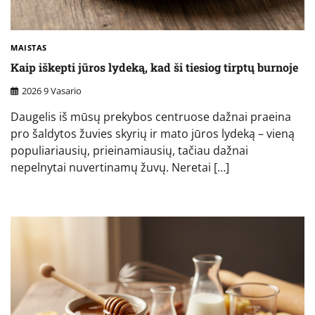
MAISTAS
Kaip iškepti jūros lydeką, kad ši tiesiog tirptų burnoje
2026 9 Vasario
Daugelis iš mūsų prekybos centruose dažnai praeina
pro šaldytos žuvies skyrių ir mato jūros lydeką – vieną
populiariausių, prieinamiausių, tačiau dažnai
nepelnytai nuvertinamų žuvų. Neretai […]