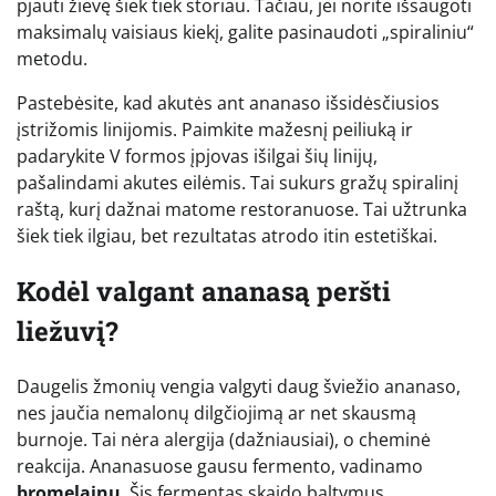
pjauti žievę šiek tiek storiau. Tačiau, jei norite išsaugoti
maksimalų vaisiaus kiekį, galite pasinaudoti „spiraliniu“
metodu.
Pastebėsite, kad akutės ant ananaso išsidėsčiusios
įstrižomis linijomis. Paimkite mažesnį peiliuką ir
padarykite V formos įpjovas išilgai šių linijų,
pašalindami akutes eilėmis. Tai sukurs gražų spiralinį
raštą, kurį dažnai matome restoranuose. Tai užtrunka
šiek tiek ilgiau, bet rezultatas atrodo itin estetiškai.
Kodėl valgant ananasą peršti
liežuvį?
Daugelis žmonių vengia valgyti daug šviežio ananaso,
nes jaučia nemalonų dilgčiojimą ar net skausmą
burnoje. Tai nėra alergija (dažniausiai), o cheminė
reakcija. Ananasuose gausu fermento, vadinamo
bromelainu
. Šis fermentas skaido baltymus.