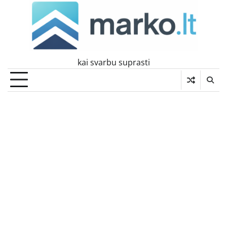
Skip
to
content
kai svarbu suprasti