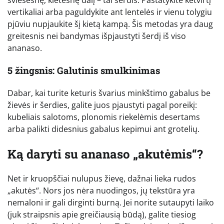
šviesesnę, kietesnę dalį – tai šerdis. Pastatykite ketvirtį
vertikaliai arba paguldykite ant lentelės ir vienu tolygiu
pjūviu nupjaukite šį kietą kampą. Šis metodas yra daug
greitesnis nei bandymas išpjaustyti šerdį iš viso
ananaso.
5 žingsnis: Galutinis smulkinimas
Dabar, kai turite keturis švarius minkštimo gabalus be
žievės ir šerdies, galite juos pjaustyti pagal poreikį:
kubeliais salotoms, plonomis riekelėmis desertams
arba palikti didesnius gabalus kepimui ant grotelių.
Ką daryti su ananaso „akutėmis“?
Net ir kruopščiai nulupus žievę, dažnai lieka rudos
„akutės“. Nors jos nėra nuodingos, jų tekstūra yra
nemaloni ir gali dirginti burną. Jei norite sutaupyti laiko
(juk straipsnis apie greičiausią būdą), galite tiesiog