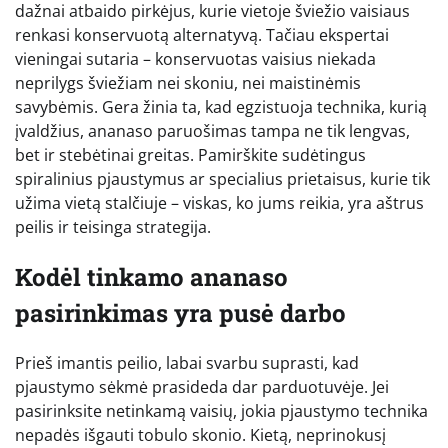
dažnai atbaido pirkėjus, kurie vietoje šviežio vaisiaus
renkasi konservuotą alternatyvą. Tačiau ekspertai
vieningai sutaria – konservuotas vaisius niekada
neprilygs šviežiam nei skoniu, nei maistinėmis
savybėmis. Gera žinia ta, kad egzistuoja technika, kurią
įvaldžius, ananaso paruošimas tampa ne tik lengvas,
bet ir stebėtinai greitas. Pamirškite sudėtingus
spiralinius pjaustymus ar specialius prietaisus, kurie tik
užima vietą stalčiuje – viskas, ko jums reikia, yra aštrus
peilis ir teisinga strategija.
Kodėl tinkamo ananaso
pasirinkimas yra pusė darbo
Prieš imantis peilio, labai svarbu suprasti, kad
pjaustymo sėkmė prasideda dar parduotuvėje. Jei
pasirinksite netinkamą vaisių, jokia pjaustymo technika
nepadės išgauti tobulo skonio. Kietą, neprinokusį