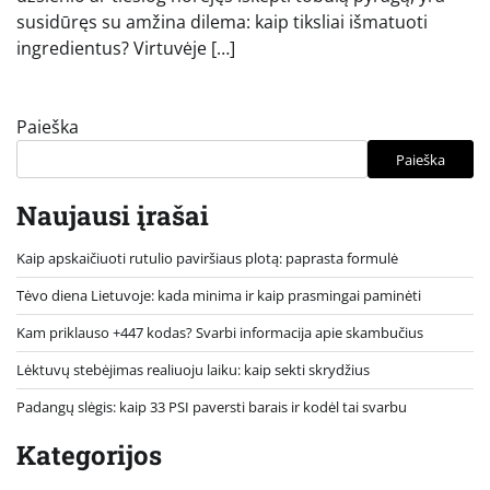
susidūręs su amžina dilema: kaip tiksliai išmatuoti
ingredientus? Virtuvėje […]
Paieška
Paieška
Naujausi įrašai
Kaip apskaičiuoti rutulio paviršiaus plotą: paprasta formulė
Tėvo diena Lietuvoje: kada minima ir kaip prasmingai paminėti
Kam priklauso +447 kodas? Svarbi informacija apie skambučius
Lėktuvų stebėjimas realiuoju laiku: kaip sekti skrydžius
Padangų slėgis: kaip 33 PSI paversti barais ir kodėl tai svarbu
Kategorijos