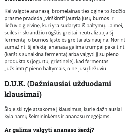
Kai valgote ananasą, bromelainas tiesiogine to žodžio
prasme pradeda „virškinti“ jautrią jūsų burnos ir
liežuvio gleivinę, kuri yra sudaryta iš baltymų. Laimei,
seilės ir skrandžio rūgštis greitai neutralizuoja šį
fermentą, o burnos ląstelės greitai atsinaujina. Norint
sumažinti šį efektą, ananasą galima trumpai pakaitinti
(karštis sunaikina fermentą) arba valgyti jį su pieno
produktais (jogurtu, grietinėle), kad fermentas
„užsiimtų“ pieno baltymais, o ne jūsų liežuviu.
D.U.K. (Dažniausiai užduodami
klausimai)
Šioje skiltyje atsakome į klausimus, kurie dažniausiai
kyla namų šeimininkėms ir ananasų mėgėjams.
Ar galima valgyti ananaso šerdį?