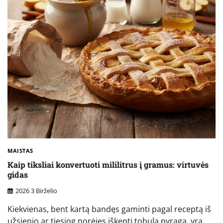
MAISTAS
Kaip tiksliai konvertuoti mililitrus į gramus: virtuvės
gidas
2026 3 Birželio
Kiekvienas, bent kartą bandęs gaminti pagal receptą iš
užsienio ar tiesiog norėjęs iškepti tobulą pyragą, yra