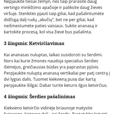
Nepjaukite tiesiai žemyn, nes taip prarasite daug
vertingo minkštimo apačioje ir paliksite daug žievės
viršuje. Stenkitės pjauti taip giliai, kad pašalintumėte
didžiąją dalį rudų „akučių“, bet ne per giliai, kad
neišmestumėte paties vaisiaus. Sukite ananasą ir
kartokite procesą, kol visa žievė bus pašalinta.
3 žingsnis: Ketvirčiavimas
Kai ananasas nuluptas, laikas susidoroti su šerdimi.
Nors kai kurie žmonės naudoja specialius šerdies
išėmėjus, greičiausias būdas yra paprastas pjūvis.
Perpjaukite nuluptą ananasą vertikaliai per patį centrą į
dvi lygias dalis. Tuomet kiekvieną pusę dar kartą
perpjaukite išilgai. Dabar turite keturis ilgus ketvirčius.
4 žingsnis: Šerdies pašalinimas
Kiekvieno ketvirčio vidinėje briaunoje matysite