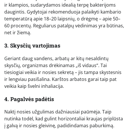
ir klampios, sudarydamos idealią terpę bakterijoms
daugintis. Gydytojai rekomenduoja palaikyti kambario
temperatūrą apie 18–20 laipsnių, o drėgmę – apie 50–
60 procentų. Reguliarus patalpų vėdinimas yra būtinas,
net ir žiemą.
3. Skysčių vartojimas
Geriant daug vandens, arbatų ar kitų nesaldintų
skysčių, organizmas drėkinamas „iš vidaus“. Tai
tiesiogiai veikia ir nosies sekretą – jis tampa skystesnis
ir lengviau pasišalina. Karštos arbatos garai taip pat
veikia kaip švelni inhaliacija.
4. Pagalvės padėtis
Naktį nosies užgulimas dažniausiai paūmėja. Taip
nutinka todėl, kad gulint horizontaliai kraujas priplūsta
į galvą ir nosies gleivinę, padidindamas paburkimą.