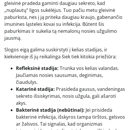
gleivinė pradeda gaminti daugiau sekreto, kad
„nuplautų“ ligos sukėlėjus. Tuo pačiu metu gleivinė
paburksta, nes į ją priteka daugiau kraujo, gabenančio
imunines ląsteles kovai su infekcija. Būtent šis
paburkimas ir sukelia tą nemalonų nosies užgulimo
jausmą.
Slogos eigą galima suskirstyti į kelias stadijas, ir
kiekvienoje iš jų reikalinga šiek tiek kitokia priežiūra:
Refleksinė stadija:
Trunka vos kelias valandas.
Jaučiamas nosies sausumas, deginimas,
čiaudulys.
Katarinė stadija:
Prasideda gausus, vandeningas
sekreto išsiskyrimas, nosis užgula, gali ašaroti
akys.
Bakterinė stadija (nebūtinai):
Jei prisideda
bakterinė infekcija, išskyros tampa tirštos, gelsvos
ar žalsvos. Tai signalas, kad organizmas