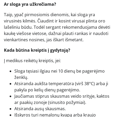
Ar sloga yra užkrečiama?
Taip, ypač pirmosiomis dienomis, kai sloga yra
virusinės kilmės. Čiaudint ir kosint virusai plinta oro
lašeliniu būdu. Todėl sergant rekomenduojama dėvėti
kaukę viešose vietose, dažnai plauti rankas ir naudoti
vienkartines nosines, jas iškart išmetant.
Kada būtina kreiptis į gydytoją?
Į medikus reikėtų kreiptis, jei:
Sloga tęsiasi ilgiau nei 10 dienų be pagerėjimo
ženklų.
Atsiranda aukšta temperatūra (virš 38°C) arba ji
pakyla po kelių dienų pagerėjimo.
Jaučiamas stiprus skausmas veido srityje, kaktos
ar paakių zonoje (sinusito požymiai).
Atsiranda ausų skausmas.
Išskyros turi nemalonų kvapą arba kraujo