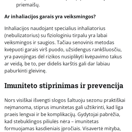
priemaišų.
Ar inhaliacijos garais yra veiksmingos?
Inhaliacijos naudojant specialius inhaliatorius
(nebulizatorius) su fiziologiniu tirpalu yra labai
veiksmingos ir saugios. Tačiau senovinis metodas
kvėpuoti garais virš puodo, užsidengus rankšluosčiu,
yra pavojingas dėl rizikos nusiplikyti kvėpavimo takus
ar veidą, be to, per didelis karštis gali dar labiau
paburkinti gleivinę.
Imuniteto stiprinimas ir prevencija
Nors visiškai išvengti slogos šaltuoju sezonu praktiškai
neįmanoma, stiprus imunitetas gali užtikrinti, kad liga
praeis lengvai ir be komplikacijų. Gydytojai pabrėžia,
kad stebuklingos piliulės nėra – imunitetas
formuojamas kasdieniais įpročiais. Visavertė mityba,