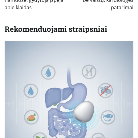
įrašų
apie klaidas
patarimai
Rekomenduojami straipsniai