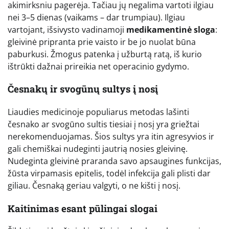
akimirksniu pagerėja. Tačiau jų negalima vartoti ilgiau
nei 3–5 dienas (vaikams – dar trumpiau). Ilgiau
vartojant, išsivysto vadinamoji
medikamentinė sloga
:
gleivinė pripranta prie vaisto ir be jo nuolat būna
paburkusi. Žmogus patenka į užburtą ratą, iš kurio
ištrūkti dažnai prireikia net operacinio gydymo.
Česnakų ir svogūnų sultys į nosį
Liaudies medicinoje populiarus metodas lašinti
česnako ar svogūno sultis tiesiai į nosį yra griežtai
nerekomenduojamas. Šios sultys yra itin agresyvios ir
gali chemiškai nudeginti jautrią nosies gleivinę.
Nudeginta gleivinė praranda savo apsaugines funkcijas,
žūsta virpamasis epitelis, todėl infekcija gali plisti dar
giliau. Česnaką geriau valgyti, o ne kišti į nosį.
Kaitinimas esant pūlingai slogai