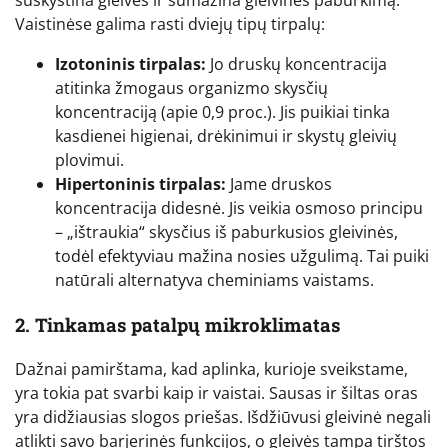
suskystina gleives ir sumažina gleivinės paburkimą.
Vaistinėse galima rasti dviejų tipų tirpalų:
Izotoninis tirpalas:
Jo druskų koncentracija
atitinka žmogaus organizmo skysčių
koncentraciją (apie 0,9 proc.). Jis puikiai tinka
kasdienei higienai, drėkinimui ir skystų gleivių
plovimui.
Hipertoninis tirpalas:
Jame druskos
koncentracija didesnė. Jis veikia osmoso principu
– „ištraukia“ skysčius iš paburkusios gleivinės,
todėl efektyviau mažina nosies užgulimą. Tai puiki
natūrali alternatyva cheminiams vaistams.
2. Tinkamas patalpų mikroklimatas
Dažnai pamirštama, kad aplinka, kurioje sveikstame,
yra tokia pat svarbi kaip ir vaistai. Sausas ir šiltas oras
yra didžiausias slogos priešas. Išdžiūvusi gleivinė negali
atlikti savo barjerinės funkcijos, o gleivės tampa tirštos