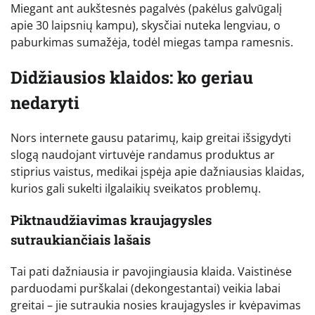
Miegant ant aukštesnės pagalvės (pakėlus galvūgalį
apie 30 laipsnių kampu), skysčiai nuteka lengviau, o
paburkimas sumažėja, todėl miegas tampa ramesnis.
Didžiausios klaidos: ko geriau
nedaryti
Nors internete gausu patarimų, kaip greitai išsigydyti
slogą naudojant virtuvėje randamus produktus ar
stiprius vaistus, medikai įspėja apie dažniausias klaidas,
kurios gali sukelti ilgalaikių sveikatos problemų.
Piktnaudžiavimas kraujagysles
sutraukiančiais lašais
Tai pati dažniausia ir pavojingiausia klaida. Vaistinėse
parduodami purškalai (dekongestantai) veikia labai
greitai – jie sutraukia nosies kraujagysles ir kvėpavimas