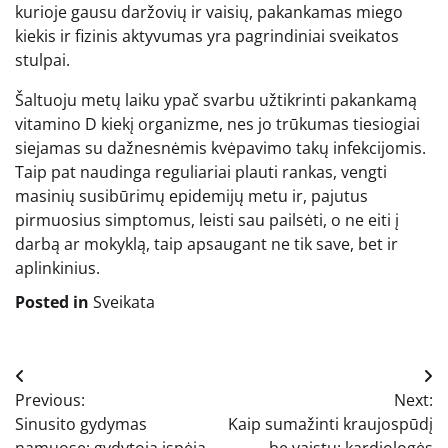
kurioje gausu daržovių ir vaisių, pakankamas miego
kiekis ir fizinis aktyvumas yra pagrindiniai sveikatos
stulpai.
Šaltuoju metų laiku ypač svarbu užtikrinti pakankamą
vitamino D kiekį organizme, nes jo trūkumas tiesiogiai
siejamas su dažnesnėmis kvėpavimo takų infekcijomis.
Taip pat naudinga reguliariai plauti rankas, vengti
masinių susibūrimų epidemijų metu ir, pajutus
pirmuosius simptomus, leisti sau pailsėti, o ne eiti į
darbą ar mokyklą, taip apsaugant ne tik save, bet ir
aplinkinius.
Posted in
Sveikata
Navigacija
Previous:
Next:
tarp
Sinusito gydymas
Kaip sumažinti kraujospūdį
namuose: gydytoja įspėja
be vaistų: kardiologės