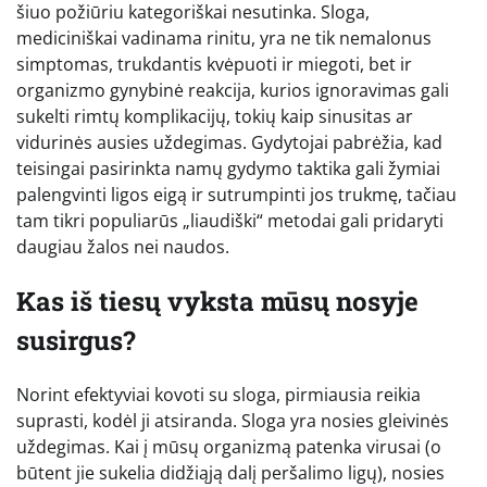
šiuo požiūriu kategoriškai nesutinka. Sloga,
mediciniškai vadinama rinitu, yra ne tik nemalonus
simptomas, trukdantis kvėpuoti ir miegoti, bet ir
organizmo gynybinė reakcija, kurios ignoravimas gali
sukelti rimtų komplikacijų, tokių kaip sinusitas ar
vidurinės ausies uždegimas. Gydytojai pabrėžia, kad
teisingai pasirinkta namų gydymo taktika gali žymiai
palengvinti ligos eigą ir sutrumpinti jos trukmę, tačiau
tam tikri populiarūs „liaudiški“ metodai gali pridaryti
daugiau žalos nei naudos.
Kas iš tiesų vyksta mūsų nosyje
susirgus?
Norint efektyviai kovoti su sloga, pirmiausia reikia
suprasti, kodėl ji atsiranda. Sloga yra nosies gleivinės
uždegimas. Kai į mūsų organizmą patenka virusai (o
būtent jie sukelia didžiąją dalį peršalimo ligų), nosies