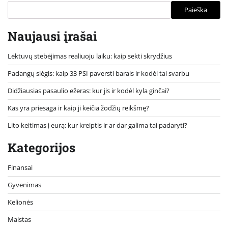
Paieška
Naujausi įrašai
Lėktuvų stebėjimas realiuoju laiku: kaip sekti skrydžius
Padangų slėgis: kaip 33 PSI paversti barais ir kodėl tai svarbu
Didžiausias pasaulio ežeras: kur jis ir kodėl kyla ginčai?
Kas yra priesaga ir kaip ji keičia žodžių reikšmę?
Lito keitimas į eurą: kur kreiptis ir ar dar galima tai padaryti?
Kategorijos
Finansai
Gyvenimas
Kelionės
Maistas