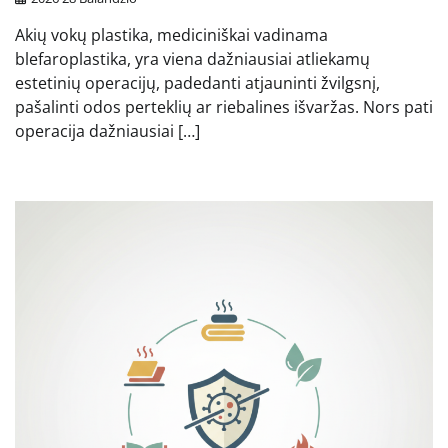
Akių vokų plastika, mediciniškai vadinama
blefaroplastika, yra viena dažniausiai atliekamų
estetinių operacijų, padedanti atjauninti žvilgsnį,
pašalinti odos perteklių ar riebalines išvaržas. Nors pati
operacija dažniausiai […]