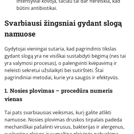
intensyviai kovoja, tačiau tai dar nereiškia, kad
būtini antibiotikai.
Svarbiausi žingsniai gydant slogą
namuose
Gydytojai vieningai sutaria, kad pagrindinis tikslas
gydant slogą yra ne visiškai sustabdyti bėgimą (nes tai
yra valymosi procesas), o palengvinti kvėpavimą ir
neleisti sekretui užsilaikyti bei sutirštėti. Štai
pagrindiniai metodai, kurie yra saugūs ir efektyvūs.
1. Nosies plovimas – procedūra numeris
vienas
Tai pats svarbiausias veiksmas, kurį galite atlikti
namuose. Nosies plovimas druskos tirpalais padeda
mechaniškai pašalinti virusus, bakterijas ir alergenus,