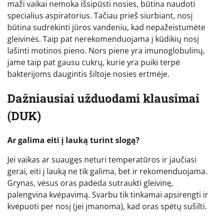
maži vaikai nemoka išsipūsti nosies, būtina naudoti
specialius aspiratorius. Tačiau prieš siurbiant, nosį
būtina sudrėkinti jūros vandeniu, kad nepažeistumėte
gleivinės. Taip pat nerekomenduojama į kūdikių nosį
lašinti motinos pieno. Nors piene yra imunoglobulinų,
jame taip pat gausu cukrų, kurie yra puiki terpė
bakterijoms daugintis šiltoje nosies ertmėje.
Dažniausiai užduodami klausimai
(DUK)
Ar galima eiti į lauką turint slogą?
Jei vaikas ar suaugęs neturi temperatūros ir jaučiasi
gerai, eiti į lauką ne tik galima, bet ir rekomenduojama.
Grynas, vėsus oras padeda sutraukti gleivinę,
palengvina kvėpavimą. Svarbu tik tinkamai apsirengti ir
kvėpuoti per nosį (jei įmanoma), kad oras spėtų sušilti.