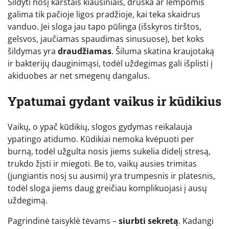
Šildyti nosį karštais kiaušiniais, druska ar lempomis
galima tik pačioje ligos pradžioje, kai teka skaidrus
vanduo. Jei sloga jau tapo pūlinga (išskyros tirštos,
gelsvos, jaučiamas spaudimas sinusuose), bet koks
šildymas yra
draudžiamas
. Šiluma skatina kraujotaką
ir bakterijų dauginimąsi, todėl uždegimas gali išplisti į
akiduobes ar net smegenų dangalus.
Ypatumai gydant vaikus ir kūdikius
Vaikų, o ypač kūdikių, slogos gydymas reikalauja
ypatingo atidumo. Kūdikiai nemoka kvėpuoti per
burną, todėl užgulta nosis jiems sukelia didelį stresą,
trukdo žįsti ir miegoti. Be to, vaikų ausies trimitas
(jungiantis nosį su ausimi) yra trumpesnis ir platesnis,
todėl sloga jiems daug greičiau komplikuojasi į ausų
uždegimą.
Pagrindinė taisyklė tėvams –
siurbti sekretą
. Kadangi