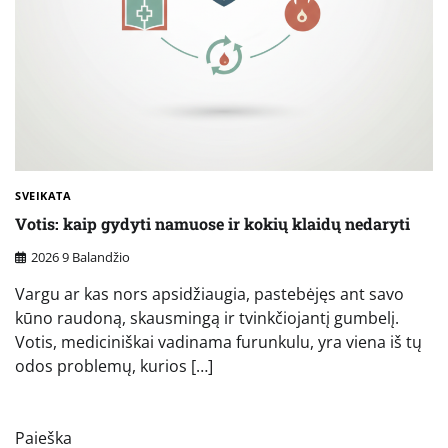
SVEIKATA
Votis: kaip gydyti namuose ir kokių klaidų nedaryti
2026 9 Balandžio
Vargu ar kas nors apsidžiaugia, pastebėjęs ant savo
kūno raudoną, skausmingą ir tvinkčiojantį gumbelį.
Votis, mediciniškai vadinama furunkulu, yra viena iš tų
odos problemų, kurios […]
Paieška