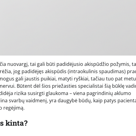
ia nuovargį, tai gali būti padidėjusio akispūdžio požymis, t
rėžia, jog padidėjęs akispūdis (intraokulinis spaudimas) pr
ogus gali jaustis puikiai, matyti ryškiai, tačiau tuo pat metu
ervui. Būtent dėl šios priežasties specialistai šią būklę vad
didėja rizika susirgti glaukoma – viena pagrindinių aklumo
dina svarbų vaidmenį, yra daugybė būdų, kaip patys pacienta
vo regėjimą.
is kinta?