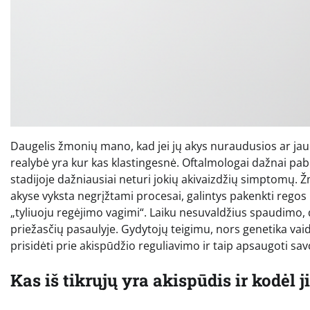
Daugelis žmonių mano, kad jei jų akys nuraudusios ar jauč
realybė yra kur kas klastingesnė. Oftalmologai dažnai pab
stadijoje dažniausiai neturi jokių akivaizdžių simptomų. Žm
akyse vyksta negrįžtami procesai, galintys pakenkti regos n
„tyliuoju regėjimo vagimi“. Laiku nesuvaldžius spaudimo, 
priežasčių pasaulyje. Gydytojų teigimu, nors genetika vai
prisidėti prie akispūdžio reguliavimo ir taip apsaugoti sa
Kas iš tikrųjų yra akispūdis ir kodėl j