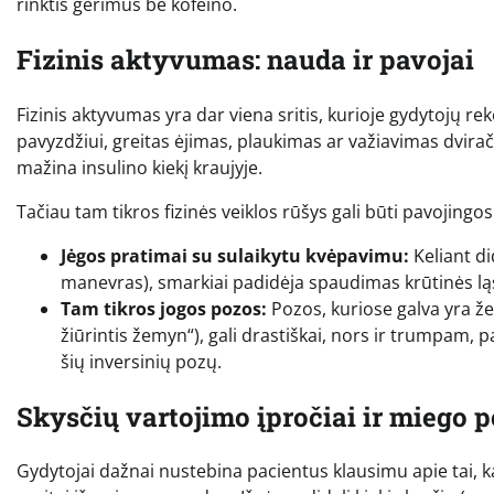
rinktis gėrimus be kofeino.
Fizinis aktyvumas: nauda ir pavojai
Fizinis aktyvumas yra dar viena sritis, kurioje gydytojų re
pavyzdžiui, greitas ėjimas, plaukimas ar važiavimas dvirač
mažina insulino kiekį kraujyje.
Tačiau tam tikros fizinės veiklos rūšys gali būti pavojin
Jėgos pratimai su sulaikytu kvėpavimu:
Keliant di
manevras), smarkiai padidėja spaudimas krūtinės ląst
Tam tikros jogos pozos:
Pozos, kuriose galva yra že
žiūrintis žemyn“), gali drastiškai, nors ir trumpam
šių inversinių pozų.
Skysčių vartojimo įpročiai ir miego p
Gydytojai dažnai nustebina pacientus klausimu apie tai, ka