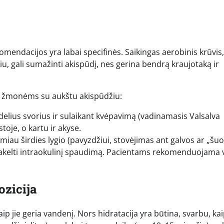
komendacijos yra labai specifinės. Saikingas aerobinis krūvis,
iu, gali sumažinti akispūdį, nes gerina bendrą kraujotaką ir
gos žmonėms su aukštu akispūdžiu:
delius svorius ir sulaikant kvėpavimą (vadinamasis Valsalva
oje, o kartu ir akyse.
miau širdies lygio (pavyzdžiui, stovėjimas ant galvos ar „šuo
, pakelti intraokulinį spaudimą. Pacientams rekomenduojama 
ozicija
ip jie geria vandenį. Nors hidratacija yra būtina, svarbu, ka