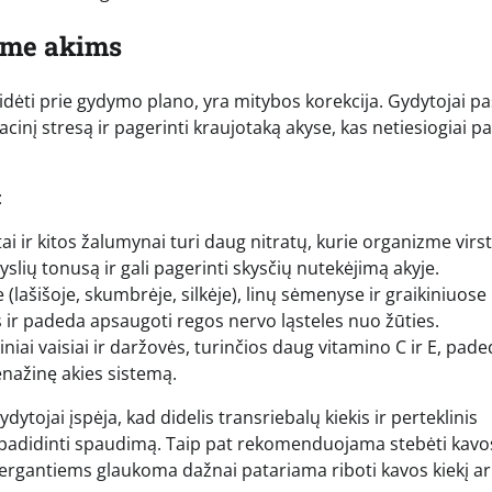
tume akims
sidėti prie gydymo plano, yra mitybos korekcija. Gydytojai pa
acinį stresą ir pagerinti kraujotaką akyse, kas netiesiogiai 
:
tai ir kitos žalumynai turi daug nitratų, kurie organizme virs
lių tonusą ir gali pagerinti skysčių nutekėjimą akyje.
lašišoje, skumbrėje, silkėje), linų sėmenyse ir graikiniuose
r padeda apsaugoti regos nervo ląsteles nuo žūties.
iai vaisiai ir daržovės, turinčios daug vitamino C ir E, pad
renažinę akies sistemą.
dytojai įspėja, kad didelis transriebalų kiekis ir perteklinis
ir padidinti spaudimą. Taip pat rekomenduojama stebėti kavo
 sergantiems glaukoma dažnai patariama riboti kavos kiekį a