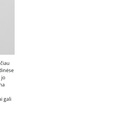
ačiau
adinėse
 jo
ina
i gali