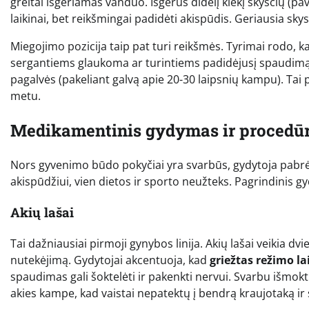
greitai išgeriamas vanduo. Išgėrus didelį kiekį skysčių (pav
laikinai, bet reikšmingai padidėti akispūdis. Geriausia skys
Miegojimo pozicija taip pat turi reikšmės. Tyrimai rodo, k
sergantiems glaukoma ar turintiems padidėjusį spaudimą,
pagalvės (pakeliant galvą apie 20-30 laipsnių kampu). Ta
metu.
Medikamentinis gydymas ir procedū
Nors gyvenimo būdo pokyčiai yra svarbūs, gydytoja pabrė
akispūdžiui, vien dietos ir sporto neužteks. Pagrindinis
Akių lašai
Tai dažniausiai pirmoji gynybos linija. Akių lašai veikia 
nutekėjimą. Gydytojai akcentuoja, kad
griežtas režimo l
spaudimas gali šoktelėti ir pakenkti nervui. Svarbu išmokti
akies kampe, kad vaistai nepatektų į bendrą kraujotaką ir