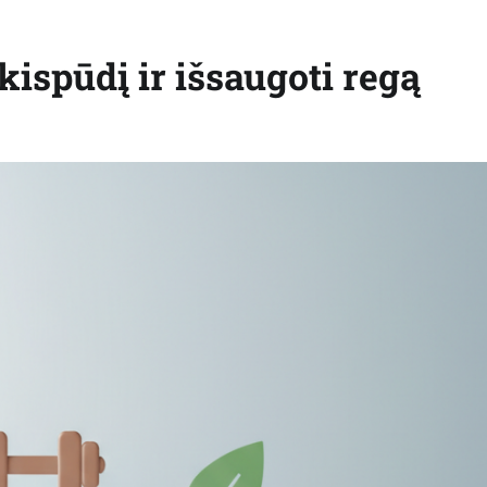
kispūdį ir išsaugoti regą