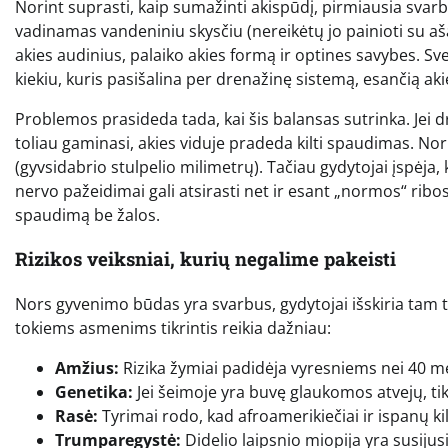
Norint suprasti, kaip sumažinti akispūdį, pirmiausia svarbu
vadinamas vandeniniu skysčiu (nereikėtų jo painioti su ašar
akies audinius, palaiko akies formą ir optines savybes. S
kiekiu, kuris pasišalina per drenažinę sistemą, esančią ak
Problemos prasideda tada, kai šis balansas sutrinka. Jei 
toliau gaminasi, akies viduje pradeda kilti spaudimas. N
(gyvsidabrio stulpelio milimetrų). Tačiau gydytojai įspėja
nervo pažeidimai gali atsirasti net ir esant „normos“ ribos
spaudimą be žalos.
Rizikos veiksniai, kurių negalime pakeisti
Nors gyvenimo būdas yra svarbus, gydytojai išskiria tam t
tokiems asmenims tikrintis reikia dažniau:
Amžius:
Rizika žymiai padidėja vyresniems nei 40
Genetika:
Jei šeimoje yra buvę glaukomos atvejų, tik
Rasė:
Tyrimai rodo, kad afroamerikiečiai ir ispanų ki
Trumparegystė:
Didelio laipsnio miopija yra susijus