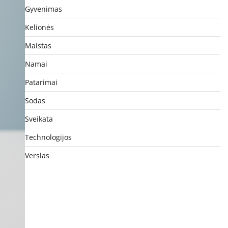
Gyvenimas
Kelionės
Maistas
Namai
Patarimai
Sodas
Sveikata
Technologijos
Verslas