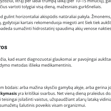
yzdžiui, litrą) per labai trumpą laiką (per 10–15 minučių), gal
čius vartoti tolygiai visą dieną, mažesniais gurkšneliais.
ad gulint horizontaliai akispūdis natūraliai pakyla. Žmonėms
 gydytojai kartais rekomenduoja miegoti ant šiek tiek aukš
i padeda sumažinti hidrostatinį spaudimą akių venose naktie
ros
žia, kad esant diagnozuotai glaukomai ar pavojingai aukšt
 gydymo metodas išlieka medikamentinis.
dviem būdais: arba mažina skysčio gamybą akyje, arba gerina j
aikymasis
yra kritiškai svarbus. Net vieną dieną praleidus do
 teisingai įsilašinti vaistus, užspaudžiant ašarų lataką vidin
 sumažėtų šalutinis poveikis visam organizmui.