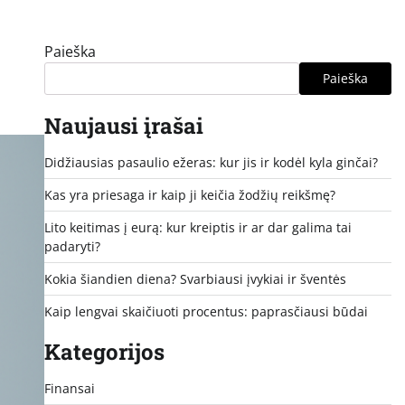
Paieška
Paieška
Naujausi įrašai
Didžiausias pasaulio ežeras: kur jis ir kodėl kyla ginčai?
Kas yra priesaga ir kaip ji keičia žodžių reikšmę?
Lito keitimas į eurą: kur kreiptis ir ar dar galima tai
padaryti?
Kokia šiandien diena? Svarbiausi įvykiai ir šventės
Kaip lengvai skaičiuoti procentus: paprasčiausi būdai
Kategorijos
Finansai