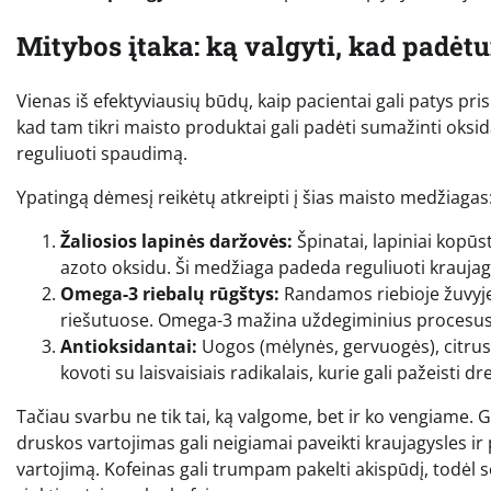
Mitybos įtaka: ką valgyti, kad padė
Vienas iš efektyviausių būdų, kaip pacientai gali patys pri
kad tam tikri maisto produktai gali padėti sumažinti oksid
reguliuoti spaudimą.
Ypatingą dėmesį reikėtų atkreipti į šias maisto medžiagas
Žaliosios lapinės daržovės:
Špinatai, lapiniai kopūs
azoto oksidu. Ši medžiaga padeda reguliuoti kraujagys
Omega-3 riebalų rūgštys:
Randamos riebioje žuvyje (
riešutuose. Omega-3 mažina uždegiminius procesus i
Antioksidantai:
Uogos (mėlynės, gervuogės), citrusin
kovoti su laisvaisiais radikalais, kurie gali pažeisti d
Tačiau svarbu ne tik tai, ką valgome, bet ir ko vengiame. Gy
druskos vartojimas gali neigiamai paveikti kraujagysles 
vartojimą. Kofeinas gali trumpam pakelti akispūdį, todėl