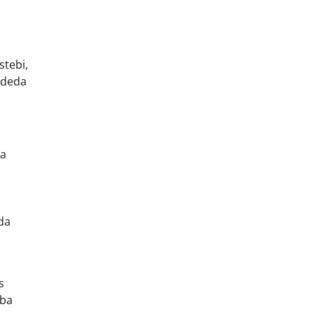
stebi,
padeda
ta
eda
s
rba