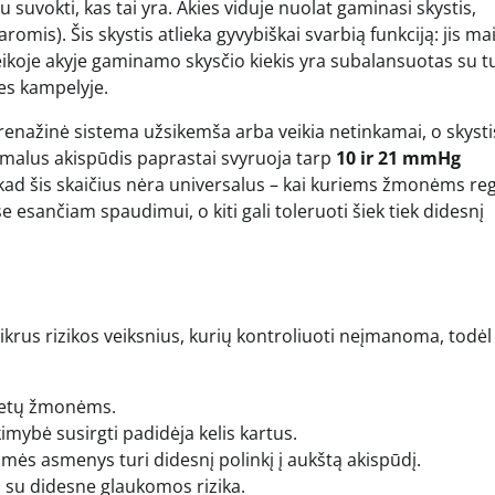
 suvokti, kas tai yra. Akies viduje nuolat gaminasi skystis,
omis). Šis skystis atlieka gyvybiškai svarbią funkciją: jis ma
veikoje akyje gaminamo skysčio kiekis yra subalansuotas su t
ies kampelyje.
drenažinė sistema užsikemša arba veikia netinkamai, o skysti
ormalus akispūdis paprastai svyruoja tarp
10 ir 21 mmHg
, kad šis skaičius nėra universalus – kai kuriems žmonėms re
e esančiam spaudimui, o kiti gali toleruoti šiek tiek didesnį
ikrus rizikos veiksnius, kurių kontroliuoti neįmanoma, todėl
 metų žmonėms.
imybė susirgti padidėja kelis kartus.
lmės asmenys turi didesnį polinkį į aukštą akispūdį.
i su didesne glaukomos rizika.