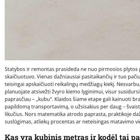
Statybos ir remontas prasideda ne nuo pirmosios plytos
skaičiuotuvo. Vienas dažniausiai pasitaikančių ir tuo pač
teisingai apskaičiuoti reikalingų medžiagų kiekį. Nesvarb
planuojate atsivežti žvyro kiemo lyginimui, visur susidu
paprasčiau – „kubu“. Klaidos šiame etape gali kainuoti b
papildomą transportavimą, o užsisakius per daug – švaist
likučius. Nors matematika atrodo paprasta, praktikoje da
suslūgimas, atliekų procentas ar neteisingas matavimo v
Kas yra kubinis metras ir kodėl tai p