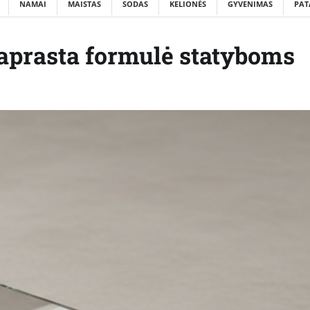
NAMAI
MAISTAS
SODAS
KELIONĖS
GYVENIMAS
PAT
paprasta formulė statyboms