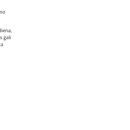
imo
diena,
s gali
ta