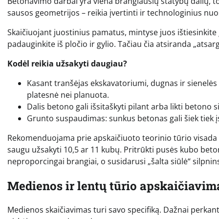
Betonavimo darbai yra viena brangiausių statybų dalių, to
sausos geometrijos – reikia įvertinti ir technologinius nuo
Skaičiuojant juostinius pamatus, mintyse juos ištiesinkite į 
padauginkite iš pločio ir gylio. Tačiau čia atsiranda „atsar
Kodėl reikia užsakyti daugiau?
Kasant tranšėjas ekskavatoriumi, dugnas ir sienelės 
platesnė nei planuota.
Dalis betono gali išsitaškyti pilant arba likti betono
Grunto suspaudimas: sunkus betonas gali šiek tiek į
Rekomenduojama prie apskaičiuoto teorinio tūrio visada 
saugu užsakyti 10,5 ar 11 kubų. Pritrūkti pusės kubo bet
neproporcingai brangiai, o susidarusi „šalta siūlė“ silpnin
Medienos ir lentų tūrio apskaičiavim
Medienos skaičiavimas turi savo specifiką. Dažnai perkan