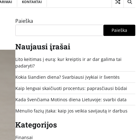
ARIMAI
KONTAKTAI
Paieška
Paieška
Naujausi įrašai
Lito keitimas į eurą: kur kreiptis ir ar dar galima tai
padaryti?
Kokia šiandien diena? Svarbiausi įvykiai ir šventės
Kaip lengvai skaičiuoti procentus: paprasčiausi būdai
Kada švenčiama Motinos diena Lietuvoje: svarbi data
Mėnulio fazių įtaka: kaip jos veikia savijautą ir darbus
Kategorijos
Finansai