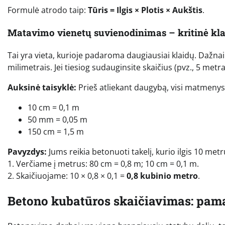
Formulė atrodo taip:
Tūris = Ilgis × Plotis × Aukštis
.
Matavimo vienetų suvienodinimas – kritinė kl
Tai yra vieta, kurioje padaroma daugiausiai klaidų. Dažnai 
milimetrais. Jei tiesiog sudauginsite skaičius (pvz., 5 metr
Auksinė taisyklė:
Prieš atliekant daugybą, visi matmenys 
10 cm = 0,1 m
50 mm = 0,05 m
150 cm = 1,5 m
Pavyzdys:
Jums reikia betonuoti takelį, kurio ilgis 10 metr
1. Verčiame į metrus: 80 cm = 0,8 m; 10 cm = 0,1 m.
2. Skaičiuojame: 10 × 0,8 × 0,1 =
0,8 kubinio metro
.
Betono kubatūros skaičiavimas: pama