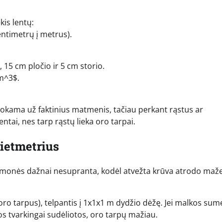
kis lentų:
entimetrų į metrus).
 15 cm pločio ir 5 cm storio.
 m^3$.
okama už faktinius matmenis, tačiau perkant rąstus ar
tai, nes tarp rąstų lieka oro tarpai.
ietmetrius
, žmonės dažnai nesupranta, kodėl atvežta krūva atrodo maž
 oro tarpus), telpantis į 1x1x1 m dydžio dėžę. Jei malkos sum
kos tvarkingai sudėliotos, oro tarpų mažiau.