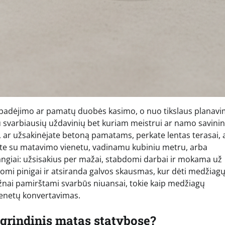
 padėjimo ar pamatų duobės kasimo, o nuo tikslaus planavi
iu svarbiausių uždavinių bet kuriam meistrui ar namo savinin
u, ar užsakinėjate betoną pamatams, perkate lentas terasai, 
rsite su matavimo vienetu, vadinamu kubiniu metru, arba
rangiai: užsisakius per mažai, stabdomi darbai ir mokama už
omi pinigai ir atsiranda galvos skausmas, kur dėti medžiag
žnai pamirštami svarbūs niuansai, tokie kaip medžiagų
ienetų konvertavimas.
agrindinis matas statybose?