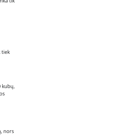
nka tik
 tiek
0 kubų,
uos
ą, nors