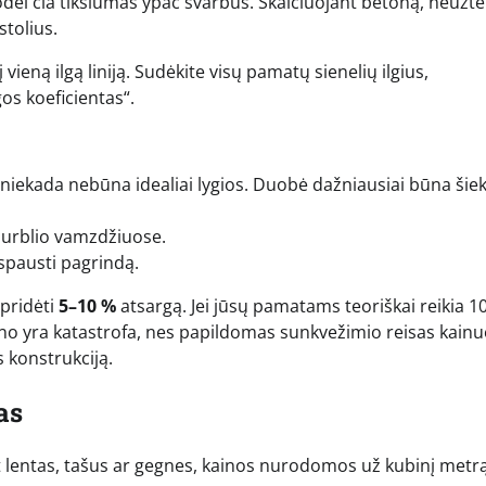
dėl čia tikslumas ypač svarbus. Skaičiuojant betoną, neužte
stolius.
vieną ilgą liniją. Sudėkite visų pamatų sienelių ilgius,
gos koeficientas“.
niekada nebūna idealiai lygios. Duobė dažniausiai būna šiek
 siurblio vamzdžiuose.
spausti pagrindą.
pridėti
5–10 %
atsargą. Jei jūsų pamatams teoriškai reikia 1
ono yra katastrofa, nes papildomas sunkvežimio reisas kain
s konstrukciją.
as
t lentas, tašus ar gegnes, kainos nurodomos už kubinį metr