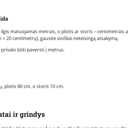
aida
ilgis matuojamas metrais, o plotis ar storis – centimetrais a
ai × 20 centimetrų), gausite visiškai neteisingą atsakymą.
privalo būti paversti į metrus.
ų, plotis 80 cm, o storis 10 cm.
tai ir grindys