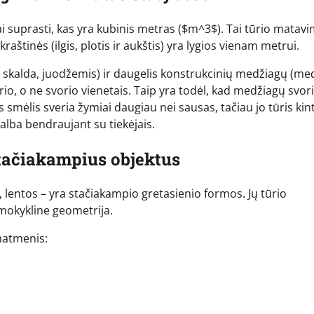
kai suprasti, kas yra kubinis metras ($m^3$). Tai tūrio matav
raštinės (ilgis, plotis ir aukštis) yra lygios vienam metrui.
, skalda, juodžemis) ir daugelis konstrukcinių medžiagų (me
io, o ne svorio vienetais. Taip yra todėl, kad medžiagų svori
 smėlis sveria žymiai daugiau nei sausas, tačiau jo tūris kin
alba bendraujant su tiekėjais.
stačiakampius objektus
lentos – yra stačiakampio gretasienio formos. Jų tūrio
 mokykline geometrija.
 matmenis: