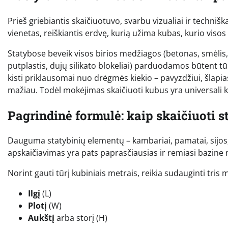
Prieš griebiantis skaičiuotuvo, svarbu vizualiai ir techniš
vienetas, reiškiantis erdvę, kurią užima kubas, kurio visos k
Statybose beveik visos birios medžiagos (betonas, smėlis
putplastis, dujų silikato blokeliai) parduodamos būtent tūr
kisti priklausomai nuo drėgmės kiekio – pavyzdžiui, šlapias
mažiau. Todėl mokėjimas skaičiuoti kubus yra universali k
Pagrindinė formulė: kaip skaičiuoti 
Dauguma statybinių elementų – kambariai, pamatai, sijos, 
apskaičiavimas yra pats paprasčiausias ir remiasi bazine
Norint gauti tūrį kubiniais metrais, reikia sudauginti tris
Ilgį
(L)
Plotį
(W)
Aukštį
arba storį (H)