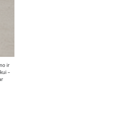
mo ir
kui –
ar
ų