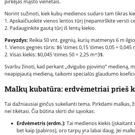
pirkėjas mąsto vienetais.
Norint sužinoti, kiek kubų medienos sudaro tam tikras kie
1. Apskaičiuokite vienos lentos tūrį (nepamirškite versti c
2. Padauginkite gautą tūrį iš lentų kiekio.
Pavyzdys:
Reikia 50 vnt. gegnių, kurių matmenys 6 m ilgio,
1. Vienos gegnės tūris: $6 \times 0,15 \times 0,05 = 0,045
2. Visas kiekis: $0,045 \times 50 = 2,25 m^3$.
Svarbu žinoti, kad perkant „dvigubo pjovimo“ medieną, m
neapipjautą medieną, taikomi specialūs glaudumo koeficien
Malkų kubatūra: erdvėmetriai prieš k
Tai dažniausiai ginčus sukelianti tema. Pirkdami malkas
nei tikėtasi. Čia būtina skirti dvi sąvokas:
Erdvėmetris (erdm.):
Tai medienos kiekis (įskaitant
bet kaip (pabiros), oro tarpų yra labai daug. Jei mal