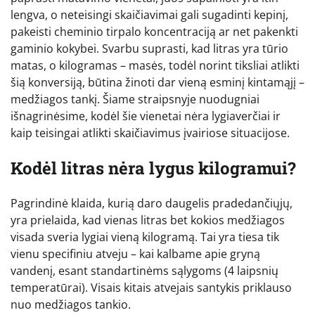
lengva, o neteisingi skaičiavimai gali sugadinti kepinį,
pakeisti cheminio tirpalo koncentraciją ar net pakenkti
gaminio kokybei. Svarbu suprasti, kad litras yra tūrio
matas, o kilogramas – masės, todėl norint tiksliai atlikti
šią konversiją, būtina žinoti dar vieną esminį kintamąjį –
medžiagos tankį. Šiame straipsnyje nuodugniai
išnagrinėsime, kodėl šie vienetai nėra lygiaverčiai ir
kaip teisingai atlikti skaičiavimus įvairiose situacijose.
Kodėl litras nėra lygus kilogramui?
Pagrindinė klaida, kurią daro daugelis pradedančiųjų,
yra prielaida, kad vienas litras bet kokios medžiagos
visada sveria lygiai vieną kilogramą. Tai yra tiesa tik
vienu specifiniu atveju – kai kalbame apie gryną
vandenį, esant standartinėms sąlygoms (4 laipsnių
temperatūrai). Visais kitais atvejais santykis priklauso
nuo medžiagos tankio.