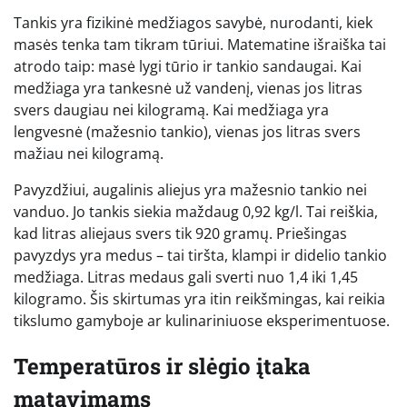
Tankis yra fizikinė medžiagos savybė, nurodanti, kiek
masės tenka tam tikram tūriui. Matematine išraiška tai
atrodo taip: masė lygi tūrio ir tankio sandaugai. Kai
medžiaga yra tankesnė už vandenį, vienas jos litras
svers daugiau nei kilogramą. Kai medžiaga yra
lengvesnė (mažesnio tankio), vienas jos litras svers
mažiau nei kilogramą.
Pavyzdžiui, augalinis aliejus yra mažesnio tankio nei
vanduo. Jo tankis siekia maždaug 0,92 kg/l. Tai reiškia,
kad litras aliejaus svers tik 920 gramų. Priešingas
pavyzdys yra medus – tai tiršta, klampi ir didelio tankio
medžiaga. Litras medaus gali sverti nuo 1,4 iki 1,45
kilogramo. Šis skirtumas yra itin reikšmingas, kai reikia
tikslumo gamyboje ar kulinariniuose eksperimentuose.
Temperatūros ir slėgio įtaka
matavimams