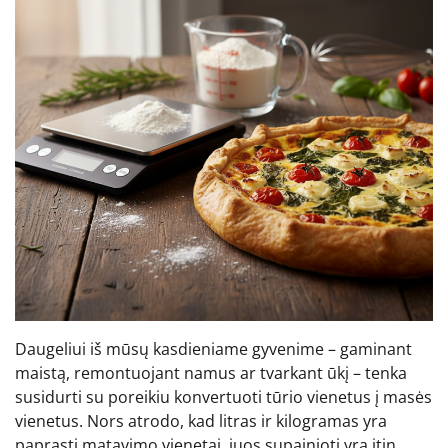
Daugeliui iš mūsų kasdieniame gyvenime – gaminant
maistą, remontuojant namus ar tvarkant ūkį – tenka
susidurti su poreikiu konvertuoti tūrio vienetus į masės
vienetus. Nors atrodo, kad litras ir kilogramas yra
paprasti matavimo vienetai, juos supainioti yra itin