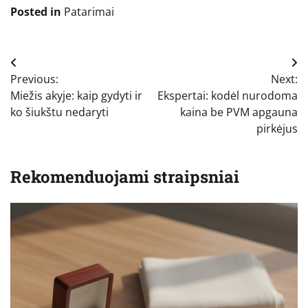
Posted in
Patarimai
Navigacija
Previous:
Next:
tarp
Miežis akyje: kaip gydyti ir
Ekspertai: kodėl nurodoma
įrašų
ko šiukštu nedaryti
kaina be PVM apgauna
pirkėjus
Rekomenduojami straipsniai