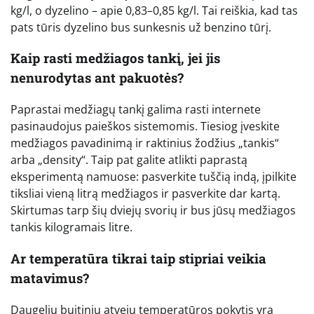
kg/l, o dyzelino – apie 0,83–0,85 kg/l. Tai reiškia, kad tas
pats tūris dyzelino bus sunkesnis už benzino tūrį.
Kaip rasti medžiagos tankį, jei jis
nenurodytas ant pakuotės?
Paprastai medžiagų tankį galima rasti internete
pasinaudojus paieškos sistemomis. Tiesiog įveskite
medžiagos pavadinimą ir raktinius žodžius „tankis“
arba „density“. Taip pat galite atlikti paprastą
eksperimentą namuose: pasverkite tuščią indą, įpilkite
tiksliai vieną litrą medžiagos ir pasverkite dar kartą.
Skirtumas tarp šių dviejų svorių ir bus jūsų medžiagos
tankis kilogramais litre.
Ar temperatūra tikrai taip stipriai veikia
matavimus?
Daugeliu buitinių atvejų temperatūros pokytis yra