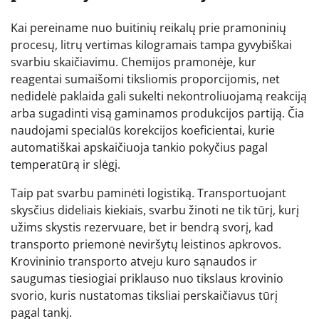
Kai pereiname nuo buitinių reikalų prie pramoninių
procesų, litrų vertimas kilogramais tampa gyvybiškai
svarbiu skaičiavimu. Chemijos pramonėje, kur
reagentai sumaišomi tiksliomis proporcijomis, net
nedidelė paklaida gali sukelti nekontroliuojamą reakciją
arba sugadinti visą gaminamos produkcijos partiją. Čia
naudojami specialūs korekcijos koeficientai, kurie
automatiškai apskaičiuoja tankio pokyčius pagal
temperatūrą ir slėgį.
Taip pat svarbu paminėti logistiką. Transportuojant
skysčius dideliais kiekiais, svarbu žinoti ne tik tūrį, kurį
užims skystis rezervuare, bet ir bendrą svorį, kad
transporto priemonė neviršytų leistinos apkrovos.
Krovininio transporto atveju kuro sąnaudos ir
saugumas tiesiogiai priklauso nuo tikslaus krovinio
svorio, kuris nustatomas tiksliai perskaičiavus tūrį
pagal tankį.