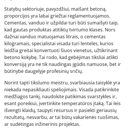
Statybų sektoriuje, pavyzdžiui, maišant betoną,
proporcijos yra labai griežtai reglamentuojamos.
Cementas, vanduo ir užpildai turi būti sumaišyti taip,
kad gautas produktas atitiktų tvirtumo klases. Nors
dažnai vanduo matuojamas litrais, o cementas
kilogramais, specialistai visada turi lenteles, kurios
leidžia greitai konvertuoti šiuos vienetus, užtikrinant
betono kokybę. Tai rodo, kad gebėjimas tiksliai atlikti
konversiją yra ne tik naudingas įgūdis namuose, bet ir
būtinybė daugelyje profesinių sričių.
Norint tapti tikslumo meistru, svarbiausia taisyklė yra
niekada nepasikliauti spėliojimais. Visada patikrinkite
medžiagos tankį, naudokite patikimas svarstykles ir,
esant poreikiui, įvertinkite temperatūros įtaką. Tai leis
išvengti klaidų, taupyti resursus ir pasiekti geriausių
rezultatų, nesvarbu, ar tai būtų vakarienės ruošimas,
ar sudėtingas inžinerinis projektas.