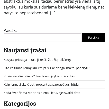
abstraktus mokslas, tačiau perimetras yra viena iš tų
sąvokų, su kuria susiduriame bene kiekvieną dieną, net
patys to nepastebėdami. […]
Paieška
Paieška
Naujausi įrašai
Kas yra priesaga ir kaip ji keičia žodžių reikšmę?
Lito keitimas į eurą: kur kreiptis ir ar dar galima tai padaryti?
Kokia šiandien diena? Svarbiausi įvykiai ir šventės
Kaip lengvai skaičiuoti procentus: paprasčiausi būdai
Kada švenčiama Motinos diena Lietuvoje: svarbi data
Kategorijos