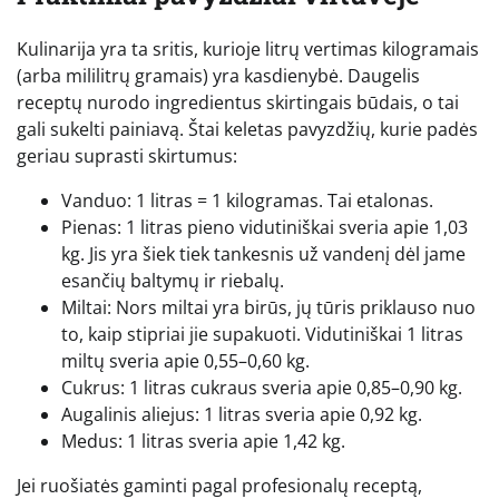
Kulinarija yra ta sritis, kurioje litrų vertimas kilogramais
(arba mililitrų gramais) yra kasdienybė. Daugelis
receptų nurodo ingredientus skirtingais būdais, o tai
gali sukelti painiavą. Štai keletas pavyzdžių, kurie padės
geriau suprasti skirtumus:
Vanduo: 1 litras = 1 kilogramas. Tai etalonas.
Pienas: 1 litras pieno vidutiniškai sveria apie 1,03
kg. Jis yra šiek tiek tankesnis už vandenį dėl jame
esančių baltymų ir riebalų.
Miltai: Nors miltai yra birūs, jų tūris priklauso nuo
to, kaip stipriai jie supakuoti. Vidutiniškai 1 litras
miltų sveria apie 0,55–0,60 kg.
Cukrus: 1 litras cukraus sveria apie 0,85–0,90 kg.
Augalinis aliejus: 1 litras sveria apie 0,92 kg.
Medus: 1 litras sveria apie 1,42 kg.
Jei ruošiatės gaminti pagal profesionalų receptą,