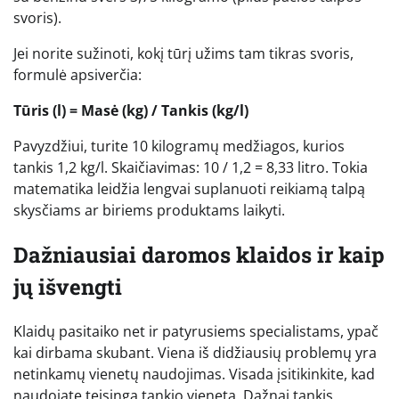
svoris).
Jei norite sužinoti, kokį tūrį užims tam tikras svoris,
formulė apsiverčia:
Tūris (l) = Masė (kg) / Tankis (kg/l)
Pavyzdžiui, turite 10 kilogramų medžiagos, kurios
tankis 1,2 kg/l. Skaičiavimas: 10 / 1,2 = 8,33 litro. Tokia
matematika leidžia lengvai suplanuoti reikiamą talpą
skysčiams ar biriems produktams laikyti.
Dažniausiai daromos klaidos ir kaip
jų išvengti
Klaidų pasitaiko net ir patyrusiems specialistams, ypač
kai dirbama skubant. Viena iš didžiausių problemų yra
netinkamų vienetų naudojimas. Visada įsitikinkite, kad
naudojate teisingą tankio vienetą. Dažnai tankis