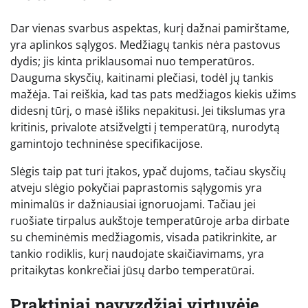
Dar vienas svarbus aspektas, kurį dažnai pamirštame,
yra aplinkos sąlygos. Medžiagų tankis nėra pastovus
dydis; jis kinta priklausomai nuo temperatūros.
Dauguma skysčių, kaitinami plečiasi, todėl jų tankis
mažėja. Tai reiškia, kad tas pats medžiagos kiekis užims
didesnį tūrį, o masė išliks nepakitusi. Jei tikslumas yra
kritinis, privalote atsižvelgti į temperatūrą, nurodytą
gamintojo techninėse specifikacijose.
Slėgis taip pat turi įtakos, ypač dujoms, tačiau skysčių
atveju slėgio pokyčiai paprastomis sąlygomis yra
minimalūs ir dažniausiai ignoruojami. Tačiau jei
ruošiate tirpalus aukštoje temperatūroje arba dirbate
su cheminėmis medžiagomis, visada patikrinkite, ar
tankio rodiklis, kurį naudojate skaičiavimams, yra
pritaikytas konkrečiai jūsų darbo temperatūrai.
Praktiniai pavyzdžiai virtuvėje