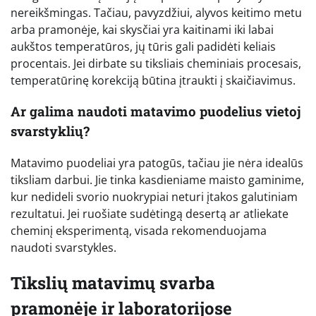
nereikšmingas. Tačiau, pavyzdžiui, alyvos keitimo metu
arba pramonėje, kai skysčiai yra kaitinami iki labai
aukštos temperatūros, jų tūris gali padidėti keliais
procentais. Jei dirbate su tiksliais cheminiais procesais,
temperatūrinę korekciją būtina įtraukti į skaičiavimus.
Ar galima naudoti matavimo puodelius vietoj
svarstyklių?
Matavimo puodeliai yra patogūs, tačiau jie nėra idealūs
tiksliam darbui. Jie tinka kasdieniame maisto gaminime,
kur nedideli svorio nuokrypiai neturi įtakos galutiniam
rezultatui. Jei ruošiate sudėtingą desertą ar atliekate
cheminį eksperimentą, visada rekomenduojama
naudoti svarstykles.
Tikslių matavimų svarba
pramonėje ir laboratorijose