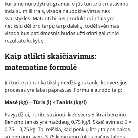
kuriame nurodyti tik gramai, o jūs turite tik matavimo
indą su mililitrais, visada naudokite virtuvines
svarstykles. Matuoti birius produktus indais yra
netikslu dėl oro tarpų tarp dalelių, todėl svėrimas
visada bus patikimesnis būdas užtikrinti galutinio
rezultato kokybę.
Kaip atlikti skaičiavimus:
matematine formulė
Jei turite po ranka tikslų medžiagos tankį, konversijos
procesas yra labai paprastas. Formulė atrodo taip:
Masė (kg) = Tūris (l) × Tankis (kg/l)
Pavyzdžiui, norite sužinoti, kiek svers 5 litrai benzino.
Benzino tankis yra maždaug 0,75 kg/l. Skaičiavimas: 5 ×
0,75 = 3,75 kg. Tai reiškia, kad penkių litrų talpos bakas
su benzinu svers 3,75 kilogramo (plius pačios talpos