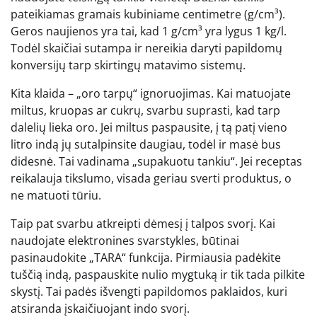
pateikiamas gramais kubiniame centimetre (g/cm³).
Geros naujienos yra tai, kad 1 g/cm³ yra lygus 1 kg/l.
Todėl skaičiai sutampa ir nereikia daryti papildomų
konversijų tarp skirtingų matavimo sistemų.
Kita klaida – „oro tarpų“ ignoruojimas. Kai matuojate
miltus, kruopas ar cukrų, svarbu suprasti, kad tarp
dalelių lieka oro. Jei miltus paspausite, į tą patį vieno
litro indą jų sutalpinsite daugiau, todėl ir masė bus
didesnė. Tai vadinama „supakuotu tankiu“. Jei receptas
reikalauja tikslumo, visada geriau sverti produktus, o
ne matuoti tūriu.
Taip pat svarbu atkreipti dėmesį į talpos svorį. Kai
naudojate elektronines svarstykles, būtinai
pasinaudokite „TARA“ funkcija. Pirmiausia padėkite
tuščią indą, paspauskite nulio mygtuką ir tik tada pilkite
skystį. Tai padės išvengti papildomos paklaidos, kuri
atsiranda įskaičiuojant indo svorį.