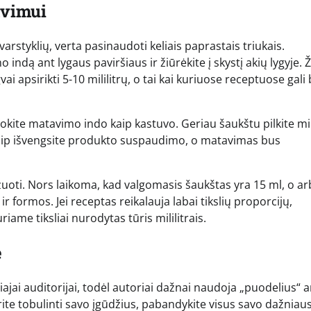
avimui
varstyklių, verta pasinaudoti keliais paprastais triukais.
ndą ant lygaus paviršiaus ir žiūrėkite į skystį akių lygyje. Ž
i apsirikti 5-10 mililitrų, o tai kai kuriuose receptuose gali 
kite matavimo indo kaip kastuvo. Geriau šaukštu pilkite mi
. Taip išvengsite produkto suspaudimo, o matavimas bus
izuoti. Nors laikoma, kad valgomasis šaukštas yra 15 ml, o ar
 ir formos. Jei receptas reikalauja labai tikslių proporcijų,
iame tiksliai nurodytas tūris mililitrais.
e
ajai auditorijai, todėl autoriai dažnai naudoja „puodelius“ a
orite tobulinti savo įgūdžius, pabandykite visus savo dažniaus