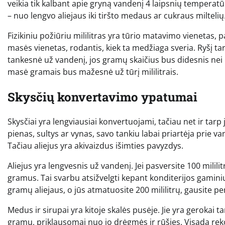
veikia tik kalbant apie gryną vandenį 4 laipsnių temperat
– nuo lengvo aliejaus iki tiršto medaus ar cukraus milteli
Fizikiniu požiūriu mililitras yra tūrio matavimo vienetas,
masės vienetas, rodantis, kiek ta medžiaga sveria. Ryšį t
tankesnė už vandenį, jos gramų skaičius bus didesnis nei mi
masė gramais bus mažesnė už tūrį mililitrais.
Skysčių konvertavimo ypatumai
Skysčiai yra lengviausiai konvertuojami, tačiau net ir tar
pienas, sultys ar vynas, savo tankiu labai priartėja prie v
Tačiau aliejus yra akivaizdus išimties pavyzdys.
Aliejus yra lengvesnis už vandenį. Jei pasversite 100 milili
gramus. Tai svarbu atsižvelgti kepant konditerijos gaminius
gramų aliejaus, o jūs atmatuosite 200 mililitrų, gausite per
Medus ir sirupai yra kitoje skalės pusėje. Jie yra gerokai t
gramų, priklausomai nuo jo drėgmės ir rūšies. Visada re