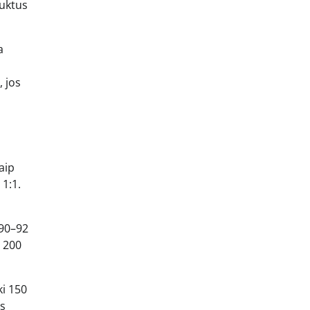
duktus
a
, jos
aip
 1:1.
 90–92
a 200
ki 150
is