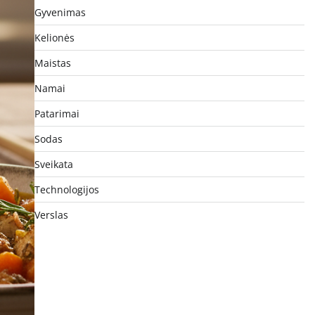
Gyvenimas
Kelionės
Maistas
Namai
Patarimai
Sodas
Sveikata
Technologijos
Verslas