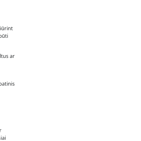
iūrint
būti
ltus ar
batinis
r
iai