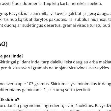
ašyti šiuos duomenis. Taip kitą kartą nereikės spėlioti.
ę. Pavyzdžiui, seni miltai virtuvėje gali būti įsigėrę daugia
 skirtis nuo ką tik atidarytos pakuotės. Tai subtilūs niuansai, 
ant duoną ar sudėtingus desertus, gramai visada turėtų būti
AQ)
ą patį indą?
irtingai pildant indą, tarp dalelių lieka daugiau arba mažia
 produktus sverti gramais naudojant virtuvines svarstykles.
pieno sveria apie 103 gramus. Skirtumas yra minimalus ir da
onditeriniams gaminiams šį skirtumą verta įvertinti.
 tikslumo?
, nurodančių pagrindinių ingredientų svorį šaukštais. Pavyzdži