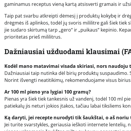
gaminamus receptus vieną kartą atsisverti gramais ir užsir
Taip pat svarbu atkreipti dėmesį į produktų kokybę ir drėgm
drėgmės iš aplinkos, todėl jų svoris mililitre gali šiek tiek
jie sudaro skirtumą tarp „gero“ ir „puikaus“ kepinio. Kep
prioritetas prieš mililitrus.
Dažniausiai užduodami klausimai (F
Kodėl mano matavimai visada skiriasi, nors naudoju t
Dažniausiai taip nutinka dėl birių produktų suspaudimo. Sk
Norint išvengti neatitikimų, rekomenduojame visus birius
Ar 100 ml pieno yra lygiai 100 gramų?
Pienas yra šiek tiek tankesnis už vandenį, todėl 100 ml 
patiekalų jis neturi jokios įtakos, tačiau labai tiksliems k
Ką daryti, jei recepte nurodyti tik šaukštai, o aš noriu
Jei turite svarstykles, geriausia ieškoti internete lentelių