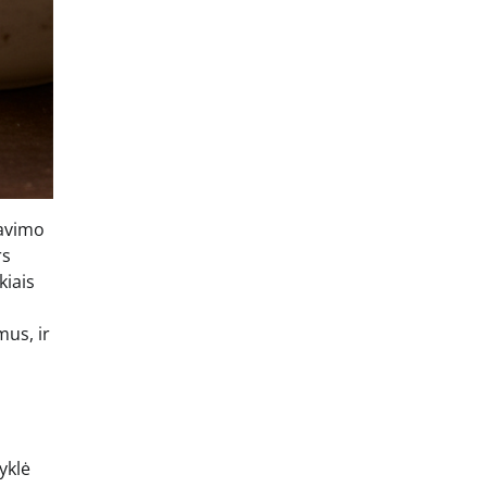
tavimo
rs
kiais
mus, ir
yklė