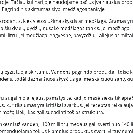
ūroje. Tačiau kulinarijoje naudojame pačius įvairiausius pro
ų. Pagrindinis skirtumas slypi medžiagos tankyje.
 parodantis, kiek vietos užima skystis ar medžiaga. Gramas yr
arp šių dviejų dydžių nusako medžiagos tankis. Jei medžiaga
lilitrų. Jei medžiaga lengvesnė, pavyzdžiui, aliejus ar miltai
p jų egzistuoja skirtumų. Vandens pagrindo produktai, tokie k
andens, todėl dažnai šiuos skysčius galime skaičiuoti santykiu
trų augalinio aliejaus, pamatysite, kad jo masė siekia tik apie
, kur tikslumas yra kritiškai svarbus. Jei receptas reikalauj
 mažą kiekį, kas gali sugadinti tešlos struktūrą.
ankesni už vandenį. 100 mililitrų medaus gali sverti nuo 140 i
komenduojama tokius klampius produktus sverti virtuvinėm