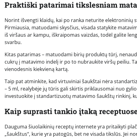
Praktiški patarimai tikslesniam mat
Norint išvengti klaidų, kai po ranka neturite elektroninių s
Pirmiausia, matuodami skysčius, visada statykite matavimo i
iš viršaus ar kampu, iškraipomas vaizdas, todėl galite lengva
svarbu.
Kitas patarimas – matuodami birių produktų tūrį, nenaudo
cukrų į matavimo indelį ir po to nubraukite viršų peiliu
vienodesnis kiekvieną kartą.
Taip pat atminkite, kad virtuviniai šaukštai nėra standart
– 5 ml, realybėje jų tūris gali skirtis priklausomai nuo gylio
investuokite į standartizuotų matavimo šaukštų rinkinį, kur
Kaip suprasti tankio įtaką receptuos
Dauguma šiuolaikinių receptų internete yra pritaikyti plači
„šaukštus“, kurie yra patogūs, bet ne visada tikslūs. Jei n