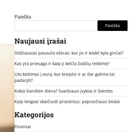
Paieška
Paieška
Naujausi įrašai
Didžiausias pasaulio ežeras: kur jis ir kodėl kyla ginčai?
Kas yra priesaga ir kaip ji keičia žodžių reikšmę?
Lito keitimas į eurą: kur kreiptis ir ar dar galima tai
padaryti?
Kokia šiandien diena? Svarbiausi įvykiai ir šventės
Kaip lengvai skaičiuoti procentus: paprasčiausi būdai
Kategorijos
Finansai