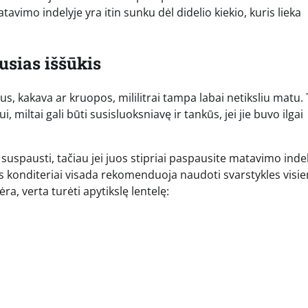
tavimo indelyje yra itin sunku dėl didelio kiekio, kuris lieka
usias iššūkis
us, kakava ar kruopos, mililitrai tampa labai netiksliu matu. 
, miltai gali būti susisluoksniavę ir tankūs, jei jie buvo ilgai
a suspausti, tačiau jei juos stipriai paspausite matavimo indel
lūs konditeriai visada rekomenduoja naudoti svarstykles visi
a, verta turėti apytikslę lentelę: