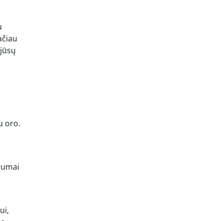
u
tačiau
 jūsų
u oro.
ugumai
ui,