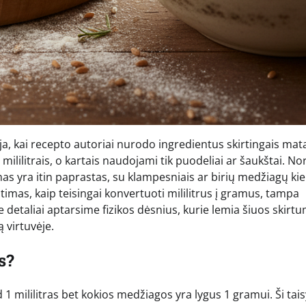
, kai recepto autoriai nurodo ingredientus skirtingais ma
ililitrais, o kartais naudojami tik puodeliai ar šaukštai. No
 yra itin paprastas, su klampesniais ar birių medžiagų kie
atimas, kaip teisingai konvertuoti mililitrus į gramus, tampa
 detaliai aptarsime fizikos dėsnius, kurie lemia šiuos skirtu
 virtuvėje.
s?
1 mililitras bet kokios medžiagos yra lygus 1 gramui. Ši tais