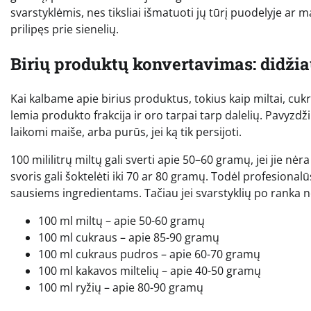
svarstyklėmis, nes tiksliai išmatuoti jų tūrį puodelyje ar ma
prilipęs prie sienelių.
Birių produktų konvertavimas: didžia
Kai kalbame apie birius produktus, tokius kaip miltai, cukr
lemia produkto frakcija ir oro tarpai tarp dalelių. Pavyzdžiui
laikomi maiše, arba purūs, jei ką tik persijoti.
100 mililitrų miltų gali sverti apie 50–60 gramų, jei jie nėr
svoris gali šoktelėti iki 70 ar 80 gramų. Todėl profesiona
sausiems ingredientams. Tačiau jei svarstyklių po ranka nėr
100 ml miltų – apie 50-60 gramų
100 ml cukraus – apie 85-90 gramų
100 ml cukraus pudros – apie 60-70 gramų
100 ml kakavos miltelių – apie 40-50 gramų
100 ml ryžių – apie 80-90 gramų