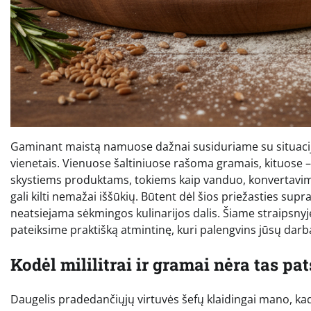
Gaminant maistą namuose dažnai susiduriame su situacija
vienetais. Vienuose šaltiniuose rašoma gramais, kituose – m
skystiems produktams, tokiems kaip vanduo, konvertavimas
gali kilti nemažai iššūkių. Būtent dėl šios priežasties supr
neatsiejama sėkmingos kulinarijos dalis. Šiame straipsnyje
pateiksime praktišką atmintinę, kuri palengvins jūsų darbą
Kodėl mililitrai ir gramai nėra tas pat
Daugelis pradedančiųjų virtuvės šefų klaidingai mano, kad 