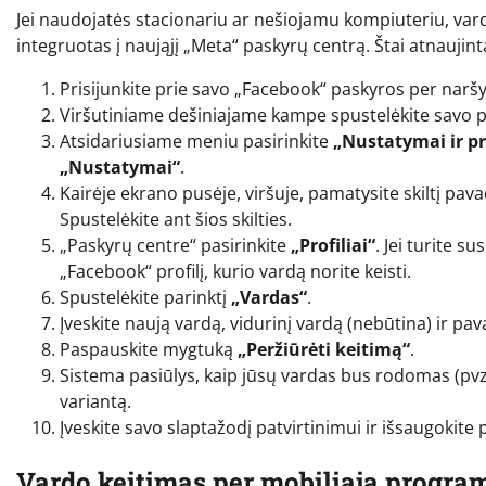
Jei naudojatės stacionariu ar nešiojamu kompiuteriu, var
integruotas į naująjį „Meta“ paskyrų centrą. Štai atnaujinta
Prisijunkite prie savo „Facebook“ paskyros per naršy
Viršutiniame dešiniajame kampe spustelėkite savo pr
Atsidariusiame meniu pasirinkite
„Nustatymai ir p
„Nustatymai“
.
Kairėje ekrano pusėje, viršuje, pamatysite skiltį pa
Spustelėkite ant šios skilties.
„Paskyrų centre“ pasirinkite
„Profiliai“
. Jei turite s
„Facebook“ profilį, kurio vardą norite keisti.
Spustelėkite parinktį
„Vardas“
.
Įveskite naują vardą, vidurinį vardą (nebūtina) ir pav
Paspauskite mygtuką
„Peržiūrėti keitimą“
.
Sistema pasiūlys, kaip jūsų vardas bus rodomas (pvz
variantą.
Įveskite savo slaptažodį patvirtinimui ir išsaugokite 
Vardo keitimas per mobiliąją programė