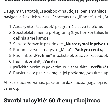
Dauguma vartotojų „Facebook“ naudojasi per išmaniuosius
navigacija šiek tiek skiriasi. Procesas tiek „iPhone“, tiek 
Atidarykite „Facebook“ programėlę savo telefone.
Spustelėkite meniu piktogramą (trys horizontalios li
dešiniajame kampe).
Slinkite žemyn ir pasirinkite
„Nustatymai ir privat
Pačiame viršuje matysite „Meta“
„Paskyrų centrą“
.
Pasirinkite
„Profiliai“
ir bakstelėkite savo „Facebook“ 
Pasirinkite skiltį
„Vardas“
.
Įrašykite norimus pakeitimus ir spauskite
„Peržiūrėt
Patvirtinkite pasirinkimą ir, jei prašoma, įveskite sla
Atlikus šiuos veiksmus, pakeitimai dažniausiai įsigalioja iš 
valandų.
Svarbi taisyklė: 60 dienų ribojimas