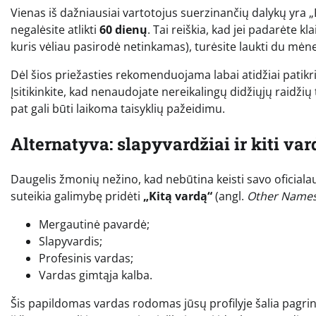
Vienas iš dažniausiai vartotojus suerzinančių dalykų yra 
negalėsite atlikti
60 dienų
. Tai reiškia, kad jei padarėte k
kuris vėliau pasirodė netinkamas), turėsite laukti du mėnes
Dėl šios priežasties rekomenduojama labai atidžiai patikri
Įsitikinkite, kad nenaudojate nereikalingų didžiųjų raidžių t
pat gali būti laikoma taisyklių pažeidimu.
Alternatyva: slapyvardžiai ir kiti var
Daugelis žmonių nežino, kad nebūtina keisti savo oficiala
suteikia galimybę pridėti
„Kitą vardą“
(angl.
Other Name
Mergautinė pavardė;
Slapyvardis;
Profesinis vardas;
Vardas gimtąja kalba.
Šis papildomas vardas rodomas jūsų profilyje šalia pagrind