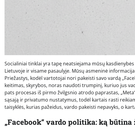
Socialiniai tinklai yra tapę neatsiejama mūsų kasdienybės
Lietuvoje ir visame pasaulyje. Mūsų asmeninė informacija 
Priežastys, kodėl vartotojai nori pakeisti savo vardą „Face
keitimas, skyrybos, noras naudoti trumpinį, kuriuo jus vadi
pats procesas iš pirmo žvilgsnio atrodo paprastas, „Meta
sąsają ir privatumo nustatymus, todėl kartais rasti reikiam
taisyklės, kurias pažeidus, vardo pakeisti nepavyks, o karta
„Facebook“ vardo politika: ką būtina 