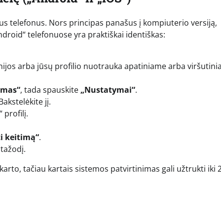
 telefonus. Nors principas panašus į kompiuterio versiją,
„Android“ telefonuose yra praktiškai identiškas:
nijos arba jūsų profilio nuotrauka apatiniame arba viršutin
umas“
, tada spauskite
„Nustatymai“
.
 Bakstelėkite jį.
profilį.
i keitimą“
.
ptažodį.
karto, tačiau kartais sistemos patvirtinimas gali užtrukti iki 