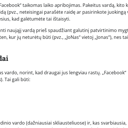
„Facebook“ taikomas laiko apribojimas. Pakeitus vardą, kito 
laidą (pvz., neteisingai parašėte raidę ar pasirinkote juokingą
ius, kad galėtumėte tai ištaisyti.
nti naująjį vardą prieš spaudžiant galutinį patvirtinimo myg
en, kur jų neturėtų būti (pvz., „JoNas“ vietoj „Jonas“), nes tai
dai
us vardo, norint, kad draugai jus lengviau rastų. „Facebook“
s
). Tai gali būti:
inio vardo (dažniausiai skliausteliuose) ir, kas svarbiausia,