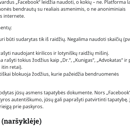
vardus „Facebook“ leidžia naudoti, o kokių – ne. Platforma la
d žmonės bendrautų su realiais asmenimis, o ne anoniminiais
s internete.
mentų:
ri būti sudarytas tik iš raidžių. Negalima naudoti skaičių (pv
yti naudojant kirilicos ir lotyniškų raidžių mišinį.
rašyti tokius žodžius kaip „Dr.“, „Kunigas“, „Advokatas“ ir 
tin retai).
škai blokuoja žodžius, kurie pažeidžia bendruomenės
s nurodytas jūsų asmens tapatybės dokumente. Nors „Facebook
ros autentiškumo, jūsų gali paprašyti patvirtinti tapatybę. 
rieigą prie paskyros.
(naršyklėje)