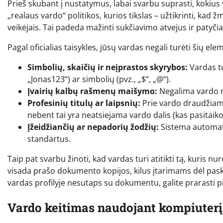
Prieš skubant į nustatymus, labai svarbu suprasti, kokius 
„realaus vardo“ politikos, kurios tikslas – užtikrinti, ka
veikėjais. Tai padeda mažinti sukčiavimo atvejus ir patyčia
Pagal oficialias taisykles, jūsų vardas negali turėti šių ele
Simbolių, skaičių ir neįprastos skyrybos:
Vardas tu
„Jonas123“) ar simbolių (pvz., „$“, „@“).
Įvairių kalbų rašmenų maišymo:
Negalima vardo raš
Profesinių titulų ar laipsnių:
Prie vardo draudžiama 
nebent tai yra neatsiejama vardo dalis (kas pasitaiko i
Įžeidžiančių ar nepadorių žodžių:
Sistema automati
standartus.
Taip pat svarbu žinoti, kad vardas turi atitikti tą, kuri
visada prašo dokumento kopijos, kilus įtarimams dėl pasky
vardas profilyje nesutaps su dokumentu, galite prarasti p
Vardo keitimas naudojant kompiuterį 