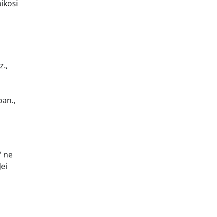
ikosi
z.,
pan.,
“ ne
Jei