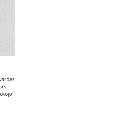
avardės
ors
totojo