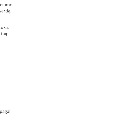
keitimo
 vardą,
tuką.
 taip
 pagal