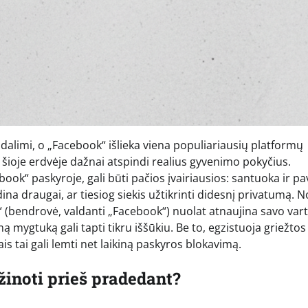
 dalimi, o „Facebook“ išlieka viena populiariausių platformų
šioje erdvėje dažnai atspindi realius gyvenimo pokyčius.
book“ paskyroje, gali būti pačios įvairiausios: santuoka ir p
na draugai, ar tiesiog siekis užtikrinti didesnį privatumą. N
“ (bendrovė, valdanti „Facebook“) nuolat atnaujina savo var
ą mygtuką gali tapti tikru iššūkiu. Be to, egzistuoja griežtos
is tai gali lemti net laikiną paskyros blokavimą.
žinoti prieš pradedant?