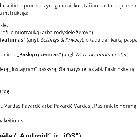
do keitimo procesas yra gana aiškus, tačiau pastaruoju metu
 instrukcija:
klę.
ofilio nuotrauką (arba rodyklėlę žemyn).
rivatumas“
(angl.
Settings & Privacy
), o tada dar kartą pasp
vadinimu
„Paskyrų centras“
(angl.
Meta Accounts Center
).
usietą „Instagram“ paskyrą, čia matysite jas abi. Pasirinkite tą
ardę.
., Vardas Pavardė arba Pavardė Vardas). Pasirinkite norimą
pakeitimus.
lę („Android“ ir „iOS“)