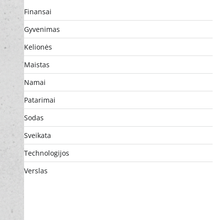
Finansai
Gyvenimas
Kelionės
Maistas
Namai
Patarimai
Sodas
Sveikata
Technologijos
Verslas