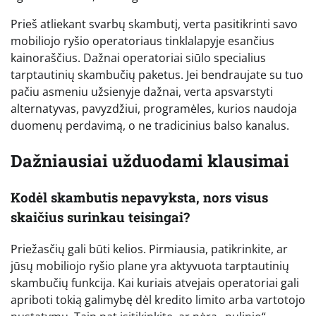
Prieš atliekant svarbų skambutį, verta pasitikrinti savo
mobiliojo ryšio operatoriaus tinklalapyje esančius
kainoraščius. Dažnai operatoriai siūlo specialius
tarptautinių skambučių paketus. Jei bendraujate su tuo
pačiu asmeniu užsienyje dažnai, verta apsvarstyti
alternatyvas, pavyzdžiui, programėles, kurios naudoja
duomenų perdavimą, o ne tradicinius balso kanalus.
Dažniausiai užduodami klausimai
Kodėl skambutis nepavyksta, nors visus
skaičius surinkau teisingai?
Priežasčių gali būti kelios. Pirmiausia, patikrinkite, ar
jūsų mobiliojo ryšio plane yra aktyvuota tarptautinių
skambučių funkcija. Kai kuriais atvejais operatoriai gali
apriboti tokią galimybę dėl kredito limito arba vartotojo