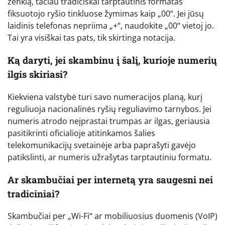
ženklą, tačiau tradiciškai tarptautinis formatas
fiksuotojo ryšio tinkluose žymimas kaip „00“. Jei jūsų
laidinis telefonas nepriima „+“, naudokite „00“ vietoj jo.
Tai yra visiškai tas pats, tik skirtinga notacija.
Ką daryti, jei skambinu į šalį, kurioje numerių
ilgis skiriasi?
Kiekviena valstybė turi savo numeracijos planą, kurį
reguliuoja nacionalinės ryšių reguliavimo tarnybos. Jei
numeris atrodo neįprastai trumpas ar ilgas, geriausia
pasitikrinti oficialioje atitinkamos šalies
telekomunikacijų svetainėje arba paprašyti gavėjo
patikslinti, ar numeris užrašytas tarptautiniu formatu.
Ar skambučiai per internetą yra saugesni nei
tradiciniai?
Skambučiai per „Wi-Fi“ ar mobiliuosius duomenis (VoIP)