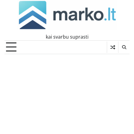
Skip
to
content
kai svarbu suprasti