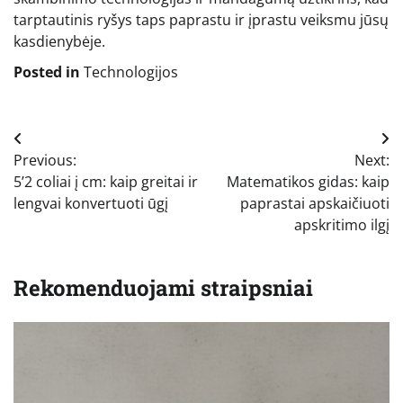
tarptautinis ryšys taps paprastu ir įprastu veiksmu jūsų
kasdienybėje.
Posted in
Technologijos
Navigacija
Previous:
Next:
tarp
5’2 coliai į cm: kaip greitai ir
Matematikos gidas: kaip
įrašų
lengvai konvertuoti ūgį
paprastai apskaičiuoti
apskritimo ilgį
Rekomenduojami straipsniai