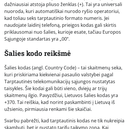
dažniausiai atstoja pliuso ženklas (+). Tai yra universali
nuoroda, kuri automatiškai nurodo ryšio operatoriui,
kad toliau seks tarptautinio formato numeris. Jei
naudojate laidinį telefoną, prieigos kodas gali skirtis
priklausomai nuo šalies, kurioje esate, tačiau Europos
Sąjungoje standartas yra „00“.
Šalies kodo reikšmė
Šalies kodas (angl. Country Code) – tai skaitmenų seka,
kuri priskiriama kiekvienai pasaulio valstybei pagal
Tarptautinės telekomunikacijų sąjungos nustatytas
taisykles. Šie kodai gali būti vieno, dviejų ar trijų
skaitmenų ilgio. Pavyzdžiui, Lietuvos šalies kodas yra
+370. Tai reiškia, kad norint paskambinti į Lietuvą iš
užsienio, pirmiausia renkami šie skaičiai.
Svarbu pabrėžti, kad tarptautinis kodas ne tik nukreipia
skambutį, bet ir nustato tarifų taikymo zoną. Kai