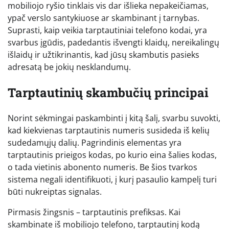
mobiliojo ryšio tinklais vis dar išlieka nepakeičiamas,
ypač verslo santykiuose ar skambinant į tarnybas.
Suprasti, kaip veikia tarptautiniai telefono kodai, yra
svarbus įgūdis, padedantis išvengti klaidų, nereikalingų
išlaidų ir užtikrinantis, kad jūsų skambutis pasieks
adresatą be jokių nesklandumų.
Tarptautinių skambučių principai
Norint sėkmingai paskambinti į kitą šalį, svarbu suvokti,
kad kiekvienas tarptautinis numeris susideda iš kelių
sudedamųjų dalių. Pagrindinis elementas yra
tarptautinis prieigos kodas, po kurio eina šalies kodas,
o tada vietinis abonento numeris. Be šios tvarkos
sistema negali identifikuoti, į kurį pasaulio kampelį turi
būti nukreiptas signalas.
Pirmasis žingsnis – tarptautinis prefiksas. Kai
skambinate iš mobiliojo telefono, tarptautinį kodą