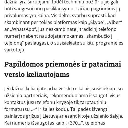
dažnai yra šifruojami, todėl techniniu požiūriu jie gali
būti saugesni nuo pasiklausymo. Tačiau pagrindinis jų
privalumas yra kaina. Vis dėlto, svarbu suprasti, kad
skambinant per tokias platformas kaip „Skype“, „Viber“
ar „WhatsApp“, jūs neskambinate į tradicinį telefono
numerį (nebent naudojate mokamas „skambučio į
telefoną“ paslaugas), o susisiekiate su kitu programėlės
vartotoju.
Papildomos priemonės ir patarimai
verslo keliautojams
Jei dažnai keliaujate arba verslo reikalais susisiekiate su
užsienio partneriais, rekomenduojama išsaugoti visus
kontaktus jūsų telefonų knygoje tik tarptautiniu
formatu (su „+“ ir šalies kodu). Tai padės išvengti
painiavos grįžus į Lietuvą ar esant kitoje užsienio šalyje.
Kai numeris išsaugotas kaip „+370…“, telefonas