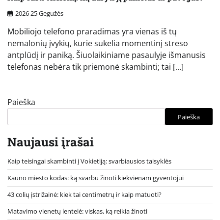
2026 25 Gegužės
Mobiliojo telefono praradimas yra vienas iš tų
nemalonių įvykių, kurie sukelia momentinį streso
antplūdį ir paniką. Šiuolaikiniame pasaulyje išmanusis
telefonas nebėra tik priemonė skambinti; tai […]
Paieška
Paieška
Naujausi įrašai
Kaip teisingai skambinti į Vokietiją: svarbiausios taisyklės
Kauno miesto kodas: ką svarbu žinoti kiekvienam gyventojui
43 colių įstrižainė: kiek tai centimetrų ir kaip matuoti?
Matavimo vienetų lentelė: viskas, ką reikia žinoti