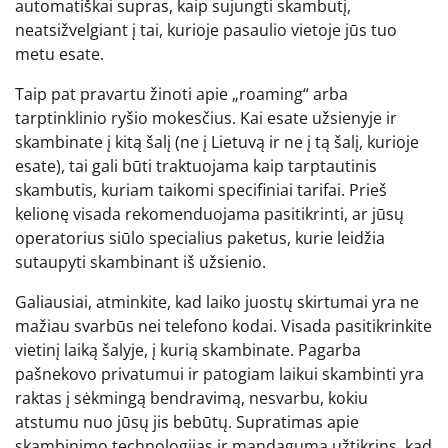
automatiškai supras, kaip sujungti skambutį,
neatsižvelgiant į tai, kurioje pasaulio vietoje jūs tuo
metu esate.
Taip pat pravartu žinoti apie „roaming“ arba
tarptinklinio ryšio mokesčius. Kai esate užsienyje ir
skambinate į kitą šalį (ne į Lietuvą ir ne į tą šalį, kurioje
esate), tai gali būti traktuojama kaip tarptautinis
skambutis, kuriam taikomi specifiniai tarifai. Prieš
kelionę visada rekomenduojama pasitikrinti, ar jūsų
operatorius siūlo specialius paketus, kurie leidžia
sutaupyti skambinant iš užsienio.
Galiausiai, atminkite, kad laiko juostų skirtumai yra ne
mažiau svarbūs nei telefono kodai. Visada pasitikrinkite
vietinį laiką šalyje, į kurią skambinate. Pagarba
pašnekovo privatumui ir patogiam laikui skambinti yra
raktas į sėkmingą bendravimą, nesvarbu, kokiu
atstumu nuo jūsų jis bebūtų. Supratimas apie
skambinimo technologijas ir mandagumą užtikrins, kad