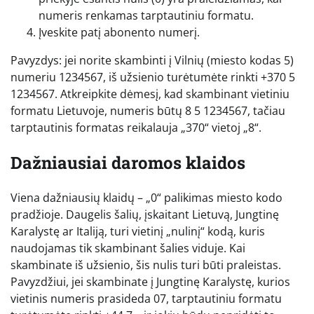
numeris renkamas tarptautiniu formatu.
Įveskite patį abonento numerį.
Pavyzdys: jei norite skambinti į Vilnių (miesto kodas 5)
numeriu 1234567, iš užsienio turėtumėte rinkti +370 5
1234567. Atkreipkite dėmesį, kad skambinant vietiniu
formatu Lietuvoje, numeris būtų 8 5 1234567, tačiau
tarptautinis formatas reikalauja „370“ vietoj „8“.
Dažniausiai daromos klaidos
Viena dažniausių klaidų – „0“ palikimas miesto kodo
pradžioje. Daugelis šalių, įskaitant Lietuvą, Jungtinę
Karalystę ar Italiją, turi vietinį „nulinį“ kodą, kuris
naudojamas tik skambinant šalies viduje. Kai
skambinate iš užsienio, šis nulis turi būti praleistas.
Pavyzdžiui, jei skambinate į Jungtinę Karalystę, kurios
vietinis numeris prasideda 07, tarptautiniu formatu