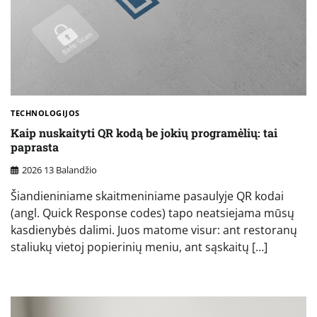
TECHNOLOGIJOS
Kaip nuskaityti QR kodą be jokių programėlių: tai
paprasta
2026 13 Balandžio
Šiandieniniame skaitmeniniame pasaulyje QR kodai
(angl. Quick Response codes) tapo neatsiejama mūsų
kasdienybės dalimi. Juos matome visur: ant restoranų
staliukų vietoj popierinių meniu, ant sąskaitų […]