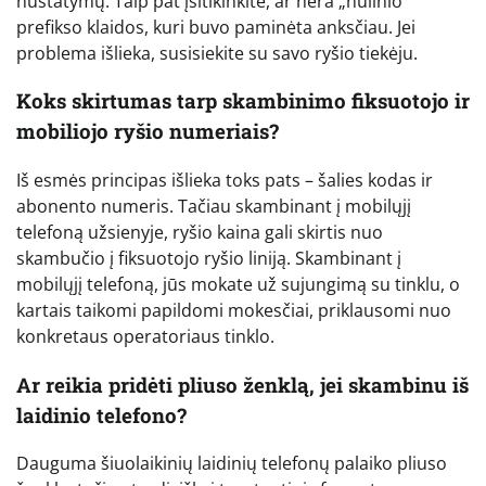
nustatymų. Taip pat įsitikinkite, ar nėra „nulinio“
prefikso klaidos, kuri buvo paminėta anksčiau. Jei
problema išlieka, susisiekite su savo ryšio tiekėju.
Koks skirtumas tarp skambinimo fiksuotojo ir
mobiliojo ryšio numeriais?
Iš esmės principas išlieka toks pats – šalies kodas ir
abonento numeris. Tačiau skambinant į mobilųjį
telefoną užsienyje, ryšio kaina gali skirtis nuo
skambučio į fiksuotojo ryšio liniją. Skambinant į
mobilųjį telefoną, jūs mokate už sujungimą su tinklu, o
kartais taikomi papildomi mokesčiai, priklausomi nuo
konkretaus operatoriaus tinklo.
Ar reikia pridėti pliuso ženklą, jei skambinu iš
laidinio telefono?
Dauguma šiuolaikinių laidinių telefonų palaiko pliuso