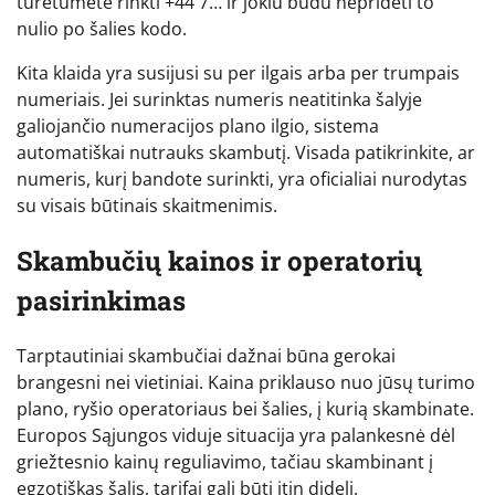
turėtumėte rinkti +44 7… ir jokiu būdu nepridėti to
nulio po šalies kodo.
Kita klaida yra susijusi su per ilgais arba per trumpais
numeriais. Jei surinktas numeris neatitinka šalyje
galiojančio numeracijos plano ilgio, sistema
automatiškai nutrauks skambutį. Visada patikrinkite, ar
numeris, kurį bandote surinkti, yra oficialiai nurodytas
su visais būtinais skaitmenimis.
Skambučių kainos ir operatorių
pasirinkimas
Tarptautiniai skambučiai dažnai būna gerokai
brangesni nei vietiniai. Kaina priklauso nuo jūsų turimo
plano, ryšio operatoriaus bei šalies, į kurią skambinate.
Europos Sąjungos viduje situacija yra palankesnė dėl
griežtesnio kainų reguliavimo, tačiau skambinant į
egzotiškas šalis, tarifai gali būti itin dideli.