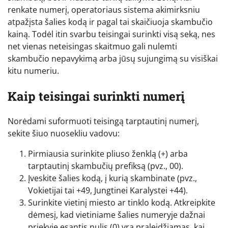
renkate numerį, operatoriaus sistema akimirksniu
atpažįsta šalies kodą ir pagal tai skaičiuoja skambučio
kainą. Todėl itin svarbu teisingai surinkti visą seką, nes
net vienas neteisingas skaitmuo gali nulemti
skambučio nepavykimą arba jūsų sujungimą su visiškai
kitu numeriu.
Kaip teisingai surinkti numerį
Norėdami suformuoti teisingą tarptautinį numerį,
sekite šiuo nuosekliu vadovu:
Pirmiausia surinkite pliuso ženklą (+) arba
tarptautinį skambučių prefiksą (pvz., 00).
Įveskite šalies kodą, į kurią skambinate (pvz.,
Vokietijai tai +49, Jungtinei Karalystei +44).
Surinkite vietinį miesto ar tinklo kodą. Atkreipkite
dėmesį, kad vietiniame šalies numeryje dažnai
priekyje esantis nulis (0) yra praleidžiamas, kai