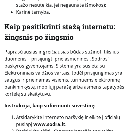
stažo nesuteikia, jei negaunate išmokos);
Karinė tarnyba.
Kaip pasitikrinti stažą internetu:
žingsnis po žingsnio
Paprasčiausias ir greičiausias būdas sužinoti tikslius
duomenis – prisijungti prie asmeninės „Sodros“
paskyros gyventojams. Sistema yra susieta su
Elektroniniais valdžios vartais, todėl prisijungimas yra
saugus ir prieinamas visiems, turintiems elektroninę
bankininkystę, mobilųjį parašą arba asmens tapatybės
kortelę su skaitytuvu.
Instrukcija, kaip suformuoti suvestinę:
Atsidarykite interneto naršyklę ir eikite į oficialų
puslapį
www.sodra.lt
.