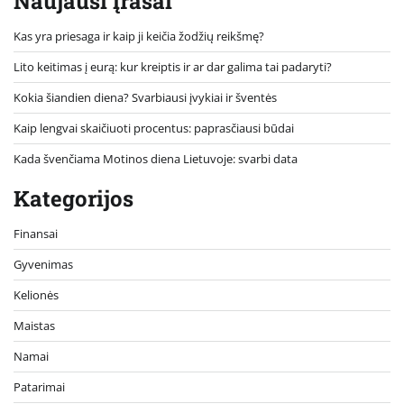
Naujausi įrašai
Kas yra priesaga ir kaip ji keičia žodžių reikšmę?
Lito keitimas į eurą: kur kreiptis ir ar dar galima tai padaryti?
Kokia šiandien diena? Svarbiausi įvykiai ir šventės
Kaip lengvai skaičiuoti procentus: paprasčiausi būdai
Kada švenčiama Motinos diena Lietuvoje: svarbi data
Kategorijos
Finansai
Gyvenimas
Kelionės
Maistas
Namai
Patarimai