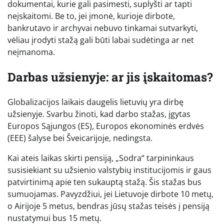
dokumentai, kurie gali pasimesti, suplyšti ar tapti
neįskaitomi. Be to, jei įmonė, kurioje dirbote,
bankrutavo ir archyvai nebuvo tinkamai sutvarkyti,
vėliau įrodyti stažą gali būti labai sudėtinga ar net
neįmanoma.
Darbas užsienyje: ar jis įskaitomas?
Globalizacijos laikais daugelis lietuvių yra dirbę
užsienyje. Svarbu žinoti, kad darbo stažas, įgytas
Europos Sąjungos (ES), Europos ekonominės erdvės
(EEE) šalyse bei Šveicarijoje, nedingsta.
Kai ateis laikas skirti pensiją, „Sodra“ tarpininkaus
susisiekiant su užsienio valstybių institucijomis ir gaus
patvirtinimą apie ten sukauptą stažą. Šis stažas bus
sumuojamas. Pavyzdžiui, jei Lietuvoje dirbote 10 metų,
o Airijoje 5 metus, bendras jūsų stažas teisės į pensiją
nustatymui bus 15 metų.