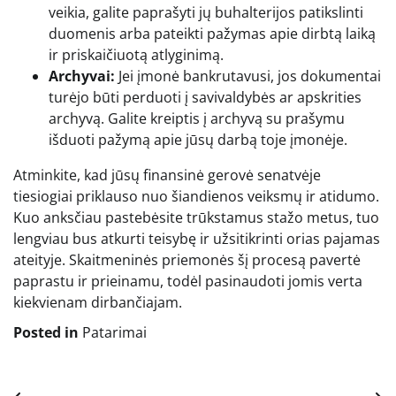
veikia, galite paprašyti jų buhalterijos patikslinti
duomenis arba pateikti pažymas apie dirbtą laiką
ir priskaičiuotą atlyginimą.
Archyvai:
Jei įmonė bankrutavusi, jos dokumentai
turėjo būti perduoti į savivaldybės ar apskrities
archyvą. Galite kreiptis į archyvą su prašymu
išduoti pažymą apie jūsų darbą toje įmonėje.
Atminkite, kad jūsų finansinė gerovė senatvėje
tiesiogiai priklauso nuo šiandienos veiksmų ir atidumo.
Kuo anksčiau pastebėsite trūkstamus stažo metus, tuo
lengviau bus atkurti teisybę ir užsitikrinti orias pajamas
ateityje. Skaitmeninės priemonės šį procesą pavertė
paprastu ir prieinamu, todėl pasinaudoti jomis verta
kiekvienam dirbančiajam.
Posted in
Patarimai