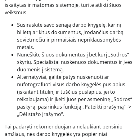
įskaitytas ir matomas sistemoje, turite atlikti šiuos
veiksmus:
Susiraskite savo senąją darbo knygelę, karinį
bilietą ar kitus dokumentus, įrodančius darbą
sovietmečiu ir pirmaisiais nepriklausomybės
metais.
Nuneškite šiuos dokumentus į bet kurį „Sodros“
skyrių. Specialistai nuskenuos dokumentus ir įves
duomenis į sistemą.
Alternatyviai, galite patys nuskenuoti ar
nufotografuoti visus darbo knygelės puslapius
(įskaitant titulinį ir tuščius puslapius, jei to
reikalaujama) ir įkelti juos per asmeninę „Sodros“
paskyrą, pasirinkus funkciją „Pateikti prašymą“ ->
„Dėl stažo įrašymo“.
Tai padaryti rekomenduojama nelaukiant pensinio
amžiaus, nes darbo knygelės yra popieriniai