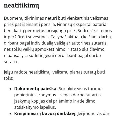
neatitikimų
Duomenų tikrinimas neturi būti vienkartinis veiksmas
prieš pat išeinant į pensiją. Finansų ekspertai pataria
bent kartą per metus prisijungti prie „Sodros“ sistemos
ir peržiūrėti suvestines. Tai ypač aktualu keičiant darbą,
dirbant pagal individualią veiklą ar autorines sutartis,
nes tokių veiklų apmokestinimo ir stažo skaičiavimo
niuansai yra sudėtingesni nei dirbant pagal darbo
sutartį.
Jeigu radote neatitikimų, veiksmų planas turėtų būti
toks:
Dokumentų paieška:
Surinkite visus turimus
popierinius įrodymus – senas darbo sutartis,
įsakymų kopijas dėl priėmimo ir atleidimo,
atsiskaitymo lapelius.
Kreipimasis į buvusį darbdavį:
Jei įmonė vis dar