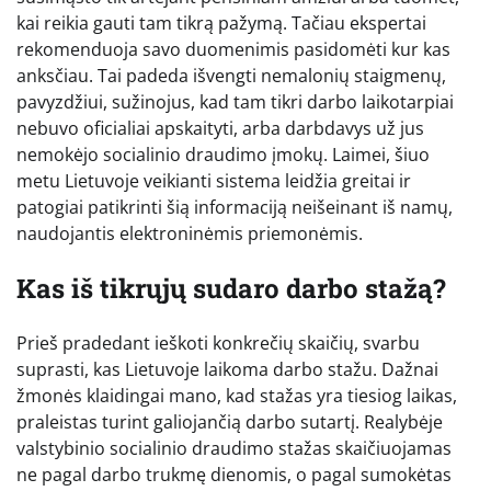
kai reikia gauti tam tikrą pažymą. Tačiau ekspertai
rekomenduoja savo duomenimis pasidomėti kur kas
anksčiau. Tai padeda išvengti nemalonių staigmenų,
pavyzdžiui, sužinojus, kad tam tikri darbo laikotarpiai
nebuvo oficialiai apskaityti, arba darbdavys už jus
nemokėjo socialinio draudimo įmokų. Laimei, šiuo
metu Lietuvoje veikianti sistema leidžia greitai ir
patogiai patikrinti šią informaciją neišeinant iš namų,
naudojantis elektroninėmis priemonėmis.
Kas iš tikrųjų sudaro darbo stažą?
Prieš pradedant ieškoti konkrečių skaičių, svarbu
suprasti, kas Lietuvoje laikoma darbo stažu. Dažnai
žmonės klaidingai mano, kad stažas yra tiesiog laikas,
praleistas turint galiojančią darbo sutartį. Realybėje
valstybinio socialinio draudimo stažas skaičiuojamas
ne pagal darbo trukmę dienomis, o pagal sumokėtas