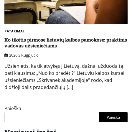
PATARIMAI
Ko tikėtis pirmose lietuvių kalbos pamokose: praktinis
vadovas užsieniečiams
2026 3 Rugpjūčio
Užsienietis, ką tik atvykęs į Lietuvą, dažnai užduoda tą
patį klausimą: „Nuo ko pradėti?“ Lietuvių kalbos kursai
užsieniečiams „Skrivanek akademijoje“ rodo, kad
didžioji dalis pradedančiųjų […]
Paieška
Paieška