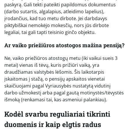
paskyrą. Gali tekti pateikti papildomus dokumentus
(darbo sutartis, algalapius, atleidimo lapelius),
įrodančius, kad tuo metu dirbote. Jei darbdavys
piktybiškai nemokėjo mokesčių, nors jūs dirbote
legaliai, tai gali tapti teisinio ginčo objektu.
Ar vaiko priežiūros atostogos mažina pensiją?
Ne, vaiko priežiūros atostogų metu (iki vaikui sueis 3
metai) vienas iš tėvų, kuris prižiūri vaiką, yra
draudžiamas valstybės lėšomis. Šis laikotarpis
įskaitomas į stažą, o pensijų apskaitos vienetai
skaičiuojami pagal Vyriausybės nustatytą vidutinį
darbo užmokestį arba pagal gautą motinystės/tėvystės
išmoką (renkamasi tai, kas asmeniui palankiau).
Kodėl svarbu reguliariai tikrinti
duomenis ir kaip elgtis radus