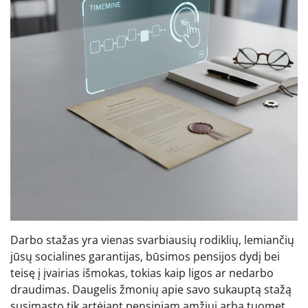
Darbo stažas yra vienas svarbiausių rodiklių, lemiančių
jūsų socialines garantijas, būsimos pensijos dydį bei
teisę į įvairias išmokas, tokias kaip ligos ar nedarbo
draudimas. Daugelis žmonių apie savo sukauptą stažą
susimąsto tik artėjant pensiniam amžiui arba tuomet,