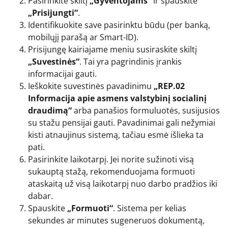
Pasirinkite skiltį
„Gyventojams“
ir spauskite
„Prisijungti“
.
Identifikuokite save pasirinktu būdu (per banką,
mobilųjį parašą ar Smart-ID).
Prisijungę kairiajame meniu susiraskite skiltį
„Suvestinės“
. Tai yra pagrindinis įrankis
informacijai gauti.
Ieškokite suvestinės pavadinimu
„REP.02
Informacija apie asmens valstybinį socialinį
draudimą“
arba panašios formuluotės, susijusios
su stažu pensijai gauti. Pavadinimai gali nežymiai
kisti atnaujinus sistemą, tačiau esmė išlieka ta
pati.
Pasirinkite laikotarpį. Jei norite sužinoti visą
sukauptą stažą, rekomenduojama formuoti
ataskaitą už visą laikotarpį nuo darbo pradžios iki
dabar.
Spauskite
„Formuoti“
. Sistema per kelias
sekundes ar minutes sugeneruos dokumentą,