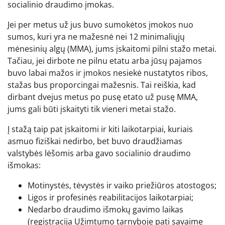
socialinio draudimo įmokas.
Jei per metus už jus buvo sumokėtos įmokos nuo
sumos, kuri yra ne mažesnė nei 12 minimaliųjų
mėnesinių algų (MMA), jums įskaitomi pilni stažo metai.
Tačiau, jei dirbote ne pilnu etatu arba jūsų pajamos
buvo labai mažos ir įmokos nesiekė nustatytos ribos,
stažas bus proporcingai mažesnis. Tai reiškia, kad
dirbant dvejus metus po pusę etato už pusę MMA,
jums gali būti įskaityti tik vieneri metai stažo.
Į stažą taip pat įskaitomi ir kiti laikotarpiai, kuriais
asmuo fiziškai nedirbo, bet buvo draudžiamas
valstybės lėšomis arba gavo socialinio draudimo
išmokas:
Motinystės, tėvystės ir vaiko priežiūros atostogos;
Ligos ir profesinės reabilitacijos laikotarpiai;
Nedarbo draudimo išmokų gavimo laikas
(registracija Užimtumo tarnyboje pati savaime