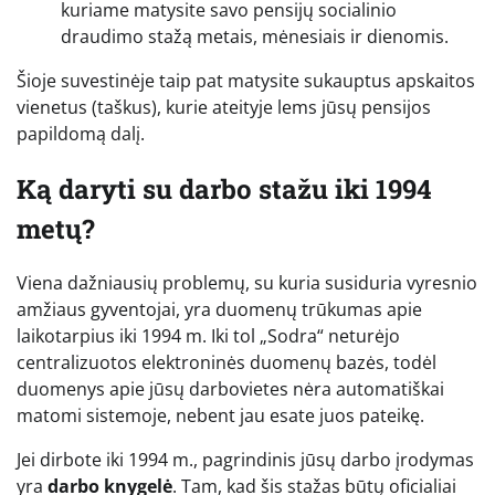
kuriame matysite savo pensijų socialinio
draudimo stažą metais, mėnesiais ir dienomis.
Šioje suvestinėje taip pat matysite sukauptus apskaitos
vienetus (taškus), kurie ateityje lems jūsų pensijos
papildomą dalį.
Ką daryti su darbo stažu iki 1994
metų?
Viena dažniausių problemų, su kuria susiduria vyresnio
amžiaus gyventojai, yra duomenų trūkumas apie
laikotarpius iki 1994 m. Iki tol „Sodra“ neturėjo
centralizuotos elektroninės duomenų bazės, todėl
duomenys apie jūsų darbovietes nėra automatiškai
matomi sistemoje, nebent jau esate juos pateikę.
Jei dirbote iki 1994 m., pagrindinis jūsų darbo įrodymas
yra
darbo knygelė
. Tam, kad šis stažas būtų oficialiai