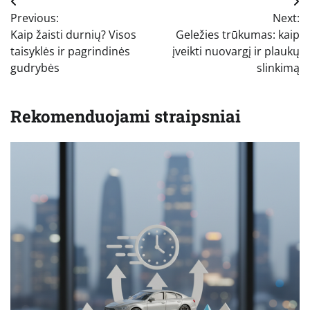
Navigacija
Previous:
Next:
tarp
Kaip žaisti durnių? Visos
Geležies trūkumas: kaip
įrašų
taisyklės ir pagrindinės
įveikti nuovargį ir plaukų
gudrybės
slinkimą
Rekomenduojami straipsniai