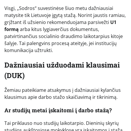
Visgi, „Sodros“ suvestinėse šiuo metu dažniausiai
matysite tik Lietuvoje įgytą stažą. Norint jaustis ramiau,
grįžtant iš užsienio rekomenduojama parsivežti
U1
formą
arba kitus lygiaverčius dokumentus,
patvirtinančius socialinio draudimo laikotarpius kitoje
šalyje. Tai palengvins procesą ateityje, jei institucijų
komunikacija užtrukti.
Dažniausiai užduodami klausimai
(DUK)
Žemiau pateikiame atsakymus į dažniausiai kylančius
klausimus apie darbo stažo skaičiavimą ir tikrinimą.
Ar studijų metai įskaitomi į darbo stažą?
Tai priklauso nuo studijų laikotarpio. Dieninių skyrių
studijos aukštosiose mokyklose yra įskaitomos į stažą