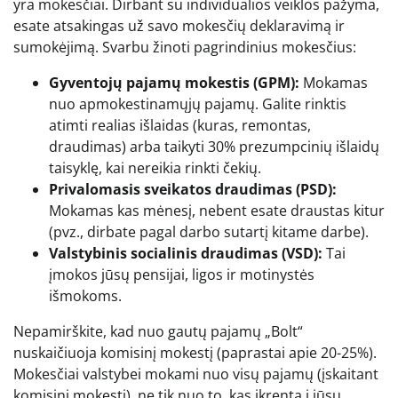
yra mokesčiai. Dirbant su individualios veiklos pažyma,
esate atsakingas už savo mokesčių deklaravimą ir
sumokėjimą. Svarbu žinoti pagrindinius mokesčius:
Gyventojų pajamų mokestis (GPM):
Mokamas
nuo apmokestinamųjų pajamų. Galite rinktis
atimti realias išlaidas (kuras, remontas,
draudimas) arba taikyti 30% prezumpcinių išlaidų
taisyklę, kai nereikia rinkti čekių.
Privalomasis sveikatos draudimas (PSD):
Mokamas kas mėnesį, nebent esate draustas kitur
(pvz., dirbate pagal darbo sutartį kitame darbe).
Valstybinis socialinis draudimas (VSD):
Tai
įmokos jūsų pensijai, ligos ir motinystės
išmokoms.
Nepamirškite, kad nuo gautų pajamų „Bolt“
nuskaičiuoja komisinį mokestį (paprastai apie 20-25%).
Mokesčiai valstybei mokami nuo visų pajamų (įskaitant
komisinį mokestį), ne tik nuo to, kas įkrenta į jūsų