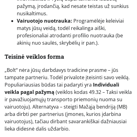
pažymą, įrodančią, kad nesate teistas už sunkius
nusikaltimus.
Vairuotojo nuotrauka:
Programėlėje keleiviai
matys jūsų veidą, todėl reikalinga aiški,
profesionaliai atrodanti profilio nuotrauka (be
akinių nuo saulės, skrybėlių ir pan.).
Teisinė veiklos forma
„Bolt“ nėra jūsų darbdavys tradicine prasme – jūs
tampate partneriu. Todėl privalote įteisinti savo veiklą.
Populiariausias būdas tai padaryti yra
Individuali
veikla pagal pažymą
(veiklos kodas 49.32 – Taksi veikla
ir pavažiuojamųjų transporto priemonių nuoma su
vairuotoju). Alternatyva – steigti Mažąją bendriją (MB)
arba dirbti per partnerius (įmones, kurios įdarbina
vairuotojus), tačiau dirbant savarankiškai dažniausiai
lieka didesnė dalis uždarbio.