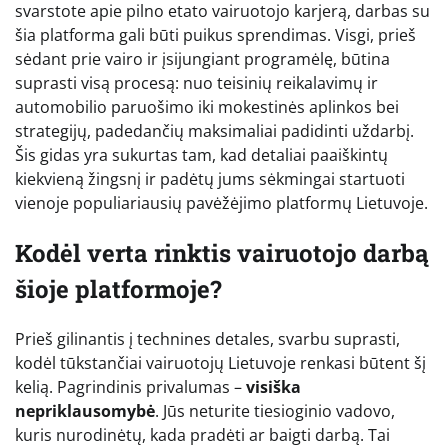
svarstote apie pilno etato vairuotojo karjerą, darbas su
šia platforma gali būti puikus sprendimas. Visgi, prieš
sėdant prie vairo ir įsijungiant programėlę, būtina
suprasti visą procesą: nuo teisinių reikalavimų ir
automobilio paruošimo iki mokestinės aplinkos bei
strategijų, padedančių maksimaliai padidinti uždarbį.
Šis gidas yra sukurtas tam, kad detaliai paaiškintų
kiekvieną žingsnį ir padėtų jums sėkmingai startuoti
vienoje populiariausių pavėžėjimo platformų Lietuvoje.
Kodėl verta rinktis vairuotojo darbą
šioje platformoje?
Prieš gilinantis į technines detales, svarbu suprasti,
kodėl tūkstančiai vairuotojų Lietuvoje renkasi būtent šį
kelią. Pagrindinis privalumas –
visiška
nepriklausomybė
. Jūs neturite tiesioginio vadovo,
kuris nurodinėtų, kada pradėti ar baigti darbą. Tai