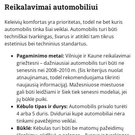
Reikalavimai automobiliui
Keleivių komfortas yra prioritetas, todėl ne bet kuris
automobilis tinka šiai veiklai. Automobilis turi būti
techniškai tvarkingas, švarus ir atitikti tam tikrus
estetinius bei techninius standartus.
Pagaminimo metai:
Vilniuje ir Kaune reikalavimai
griežtesni – dažniausiai automobilis turi būti ne
senesnis nei 2008–2010 m. (šis kriterijus nuolat
atnaujinamas, todėl rekomenduojama tikrinti
naujausią informaciją). Mažesniuose miestuose
gali būti leidžiami ir šiek tiek senesni modeliai, jei
jų būklė puiki.
Kėbulo tipas ir durys:
Automobilis privalo turėti
4 arba 5 duris. Dviduriai kupė automobiliai nėra
tinkami pavėžėjimo veiklai.
Būklė:
Kėbulas turi būti be matomų pažeidimų