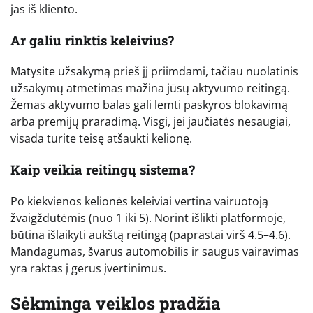
jas iš kliento.
Ar galiu rinktis keleivius?
Matysite užsakymą prieš jį priimdami, tačiau nuolatinis
užsakymų atmetimas mažina jūsų aktyvumo reitingą.
Žemas aktyvumo balas gali lemti paskyros blokavimą
arba premijų praradimą. Visgi, jei jaučiatės nesaugiai,
visada turite teisę atšaukti kelionę.
Kaip veikia reitingų sistema?
Po kiekvienos kelionės keleiviai vertina vairuotoją
žvaigždutėmis (nuo 1 iki 5). Norint išlikti platformoje,
būtina išlaikyti aukštą reitingą (paprastai virš 4.5–4.6).
Mandagumas, švarus automobilis ir saugus vairavimas
yra raktas į gerus įvertinimus.
Sėkminga veiklos pradžia