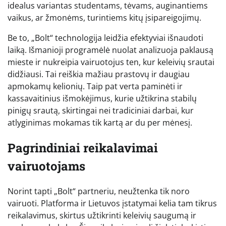
idealus variantas studentams, tėvams, auginantiems
vaikus, ar žmonėms, turintiems kitų įsipareigojimų.
Be to, „Bolt“ technologija leidžia efektyviai išnaudoti
laiką. Išmanioji programėlė nuolat analizuoja paklausą
mieste ir nukreipia vairuotojus ten, kur keleivių srautai
didžiausi. Tai reiškia mažiau prastovų ir daugiau
apmokamų kelionių. Taip pat verta paminėti ir
kassavaitinius išmokėjimus, kurie užtikrina stabilų
pinigų srautą, skirtingai nei tradiciniai darbai, kur
atlyginimas mokamas tik kartą ar du per mėnesį.
Pagrindiniai reikalavimai
vairuotojams
Norint tapti „Bolt“ partneriu, neužtenka tik noro
vairuoti. Platforma ir Lietuvos įstatymai kelia tam tikrus
reikalavimus, skirtus užtikrinti keleivių saugumą ir