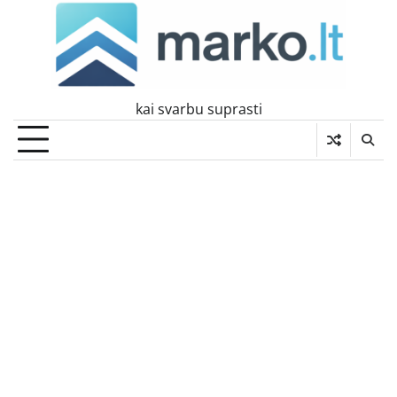
Skip
to
content
kai svarbu suprasti