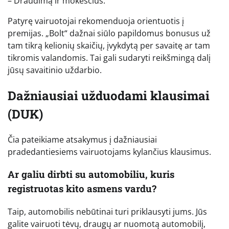
– Draudimą ir mokesčius.
Patyrę vairuotojai rekomenduoja orientuotis į
premijas. „Bolt“ dažnai siūlo papildomus bonusus už
tam tikrą kelionių skaičių, įvykdytą per savaitę ar tam
tikromis valandomis. Tai gali sudaryti reikšmingą dalį
jūsų savaitinio uždarbio.
Dažniausiai užduodami klausimai
(DUK)
Čia pateikiame atsakymus į dažniausiai
pradedantiesiems vairuotojams kylančius klausimus.
Ar galiu dirbti su automobiliu, kuris
registruotas kito asmens vardu?
Taip, automobilis nebūtinai turi priklausyti jums. Jūs
galite vairuoti tėvų, draugų ar nuomotą automobilį,