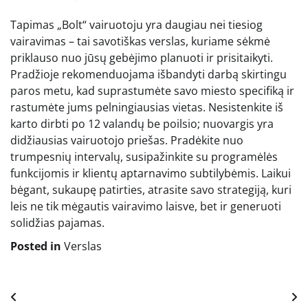
Tapimas „Bolt“ vairuotoju yra daugiau nei tiesiog
vairavimas – tai savotiškas verslas, kuriame sėkmė
priklauso nuo jūsų gebėjimo planuoti ir prisitaikyti.
Pradžioje rekomenduojama išbandyti darbą skirtingu
paros metu, kad suprastumėte savo miesto specifiką ir
rastumėte jums pelningiausias vietas. Nesistenkite iš
karto dirbti po 12 valandų be poilsio; nuovargis yra
didžiausias vairuotojo priešas. Pradėkite nuo
trumpesnių intervalų, susipažinkite su programėlės
funkcijomis ir klientų aptarnavimo subtilybėmis. Laikui
bėgant, sukaupę patirties, atrasite savo strategiją, kuri
leis ne tik mėgautis vairavimo laisve, bet ir generuoti
solidžias pajamas.
Posted in
Verslas
Navigacija