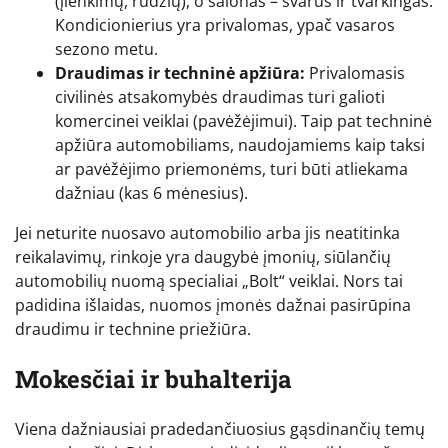
(įlenkimų, rūdžių), o salonas – švarus ir tvarkingas.
Kondicionierius yra privalomas, ypač vasaros
sezono metu.
Draudimas ir techninė apžiūra:
Privalomasis
civilinės atsakomybės draudimas turi galioti
komercinei veiklai (pavėžėjimui). Taip pat techninė
apžiūra automobiliams, naudojamiems kaip taksi
ar pavėžėjimo priemonėms, turi būti atliekama
dažniau (kas 6 mėnesius).
Jei neturite nuosavo automobilio arba jis neatitinka
reikalavimų, rinkoje yra daugybė įmonių, siūlančių
automobilių nuomą specialiai „Bolt“ veiklai. Nors tai
padidina išlaidas, nuomos įmonės dažnai pasirūpina
draudimu ir technine priežiūra.
Mokesčiai ir buhalterija
Viena dažniausiai pradedančiuosius gąsdinančių temų