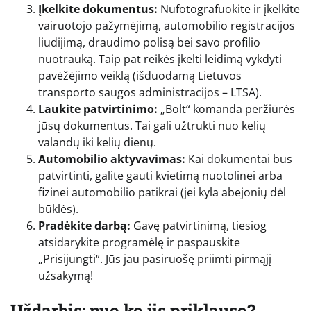
Įkelkite dokumentus:
Nufotografuokite ir įkelkite
vairuotojo pažymėjimą, automobilio registracijos
liudijimą, draudimo polisą bei savo profilio
nuotrauką. Taip pat reikės įkelti leidimą vykdyti
pavėžėjimo veiklą (išduodamą Lietuvos
transporto saugos administracijos – LTSA).
Laukite patvirtinimo:
„Bolt“ komanda peržiūrės
jūsų dokumentus. Tai gali užtrukti nuo kelių
valandų iki kelių dienų.
Automobilio aktyvavimas:
Kai dokumentai bus
patvirtinti, galite gauti kvietimą nuotolinei arba
fizinei automobilio patikrai (jei kyla abejonių dėl
būklės).
Pradėkite darbą:
Gavę patvirtinimą, tiesiog
atsidarykite programėlę ir paspauskite
„Prisijungti“. Jūs jau pasiruošę priimti pirmąjį
užsakymą!
Uždarbis: nuo ko jis priklauso?