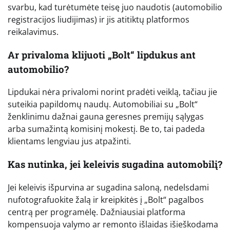
svarbu, kad turėtumėte teisę juo naudotis (automobilio
registracijos liudijimas) ir jis atitiktų platformos
reikalavimus.
Ar privaloma klijuoti „Bolt“ lipdukus ant
automobilio?
Lipdukai nėra privalomi norint pradėti veiklą, tačiau jie
suteikia papildomų naudų. Automobiliai su „Bolt“
ženklinimu dažnai gauna geresnes premijų sąlygas
arba sumažintą komisinį mokestį. Be to, tai padeda
klientams lengviau jus atpažinti.
Kas nutinka, jei keleivis sugadina automobilį?
Jei keleivis išpurvina ar sugadina saloną, nedelsdami
nufotografuokite žalą ir kreipkitės į „Bolt“ pagalbos
centrą per programėlę. Dažniausiai platforma
kompensuoja valymo ar remonto išlaidas išieškodama