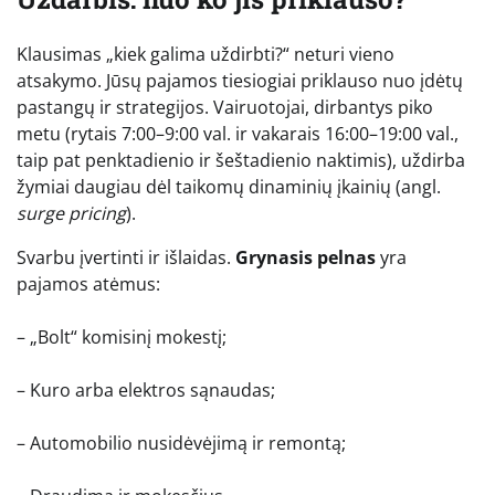
Klausimas „kiek galima uždirbti?“ neturi vieno
atsakymo. Jūsų pajamos tiesiogiai priklauso nuo įdėtų
pastangų ir strategijos. Vairuotojai, dirbantys piko
metu (rytais 7:00–9:00 val. ir vakarais 16:00–19:00 val.,
taip pat penktadienio ir šeštadienio naktimis), uždirba
žymiai daugiau dėl taikomų dinaminių įkainių (angl.
surge pricing
).
Svarbu įvertinti ir išlaidas.
Grynasis pelnas
yra
pajamos atėmus:
– „Bolt“ komisinį mokestį;
– Kuro arba elektros sąnaudas;
– Automobilio nusidėvėjimą ir remontą;