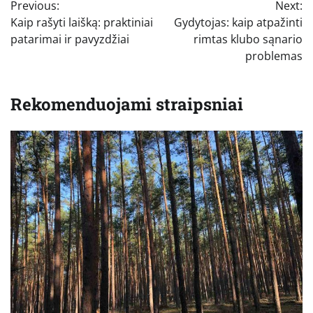
Previous:
Next:
tarp
Kaip rašyti laišką: praktiniai
Gydytojas: kaip atpažinti
įrašų
patarimai ir pavyzdžiai
rimtas klubo sąnario
problemas
Rekomenduojami straipsniai