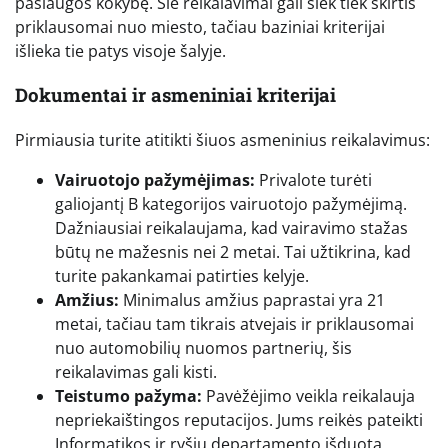
paslaugos kokybę. Šie reikalavimai gali šiek tiek skirtis
priklausomai nuo miesto, tačiau baziniai kriterijai
išlieka tie patys visoje šalyje.
Dokumentai ir asmeniniai kriterijai
Pirmiausia turite atitikti šiuos asmeninius reikalavimus:
Vairuotojo pažymėjimas:
Privalote turėti
galiojantį B kategorijos vairuotojo pažymėjimą.
Dažniausiai reikalaujama, kad vairavimo stažas
būtų ne mažesnis nei 2 metai. Tai užtikrina, kad
turite pakankamai patirties kelyje.
Amžius:
Minimalus amžius paprastai yra 21
metai, tačiau tam tikrais atvejais ir priklausomai
nuo automobilių nuomos partnerių, šis
reikalavimas gali kisti.
Teistumo pažyma:
Pavėžėjimo veikla reikalauja
nepriekaištingos reputacijos. Jums reikės pateikti
Informatikos ir ryšių departamento išduotą