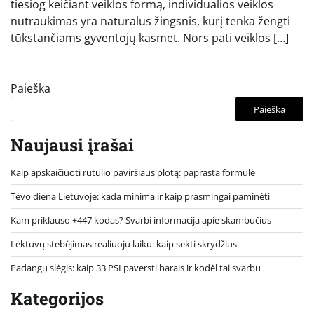
tiesiog keičiant veiklos formą, individualios veiklos
nutraukimas yra natūralus žingsnis, kurį tenka žengti
tūkstančiams gyventojų kasmet. Nors pati veiklos […]
Paieška
Paieška
Naujausi įrašai
Kaip apskaičiuoti rutulio paviršiaus plotą: paprasta formulė
Tėvo diena Lietuvoje: kada minima ir kaip prasmingai paminėti
Kam priklauso +447 kodas? Svarbi informacija apie skambučius
Lėktuvų stebėjimas realiuoju laiku: kaip sekti skrydžius
Padangų slėgis: kaip 33 PSI paversti barais ir kodėl tai svarbu
Kategorijos