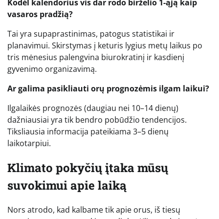
Kodėl kalendorius vis dar rodo birželio 1-ąją kaip
vasaros pradžią?
Tai yra supaprastinimas, patogus statistikai ir
planavimui. Skirstymas į keturis lygius metų laikus po
tris mėnesius palengvina biurokratinį ir kasdienį
gyvenimo organizavimą.
Ar galima pasikliauti orų prognozėmis ilgam laikui?
Ilgalaikės prognozės (daugiau nei 10–14 dienų)
dažniausiai yra tik bendro pobūdžio tendencijos.
Tiksliausia informacija pateikiama 3–5 dienų
laikotarpiui.
Klimato pokyčių įtaka mūsų
suvokimui apie laiką
Nors atrodo, kad kalbame tik apie orus, iš tiesų