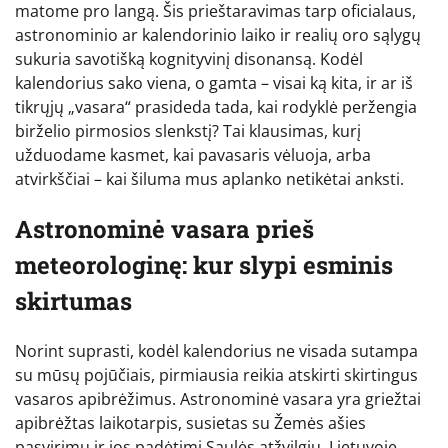
matome pro langą. Šis prieštaravimas tarp oficialaus,
astronominio ar kalendorinio laiko ir realių oro sąlygų
sukuria savotišką kognityvinį disonansą. Kodėl
kalendorius sako viena, o gamta – visai ką kita, ir ar iš
tikrųjų „vasara“ prasideda tada, kai rodyklė peržengia
birželio pirmosios slenkstį? Tai klausimas, kurį
užduodame kasmet, kai pavasaris vėluoja, arba
atvirkščiai – kai šiluma mus aplanko netikėtai anksti.
Astronominė vasara prieš
meteorologinę: kur slypi esminis
skirtumas
Norint suprasti, kodėl kalendorius ne visada sutampa
su mūsų pojūčiais, pirmiausia reikia atskirti skirtingus
vasaros apibrėžimus. Astronominė vasara yra griežtai
apibrėžtas laikotarpis, susietas su Žemės ašies
pasvirimu ir jos padėtimi Saulės atžvilgiu. Lietuvoje