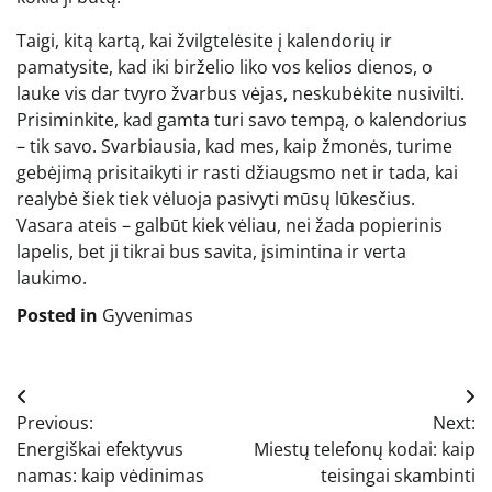
Taigi, kitą kartą, kai žvilgtelėsite į kalendorių ir
pamatysite, kad iki birželio liko vos kelios dienos, o
lauke vis dar tvyro žvarbus vėjas, neskubėkite nusivilti.
Prisiminkite, kad gamta turi savo tempą, o kalendorius
– tik savo. Svarbiausia, kad mes, kaip žmonės, turime
gebėjimą prisitaikyti ir rasti džiaugsmo net ir tada, kai
realybė šiek tiek vėluoja pasivyti mūsų lūkesčius.
Vasara ateis – galbūt kiek vėliau, nei žada popierinis
lapelis, bet ji tikrai bus savita, įsimintina ir verta
laukimo.
Posted in
Gyvenimas
Navigacija
Previous:
Next:
tarp
Energiškai efektyvus
Miestų telefonų kodai: kaip
įrašų
namas: kaip vėdinimas
teisingai skambinti