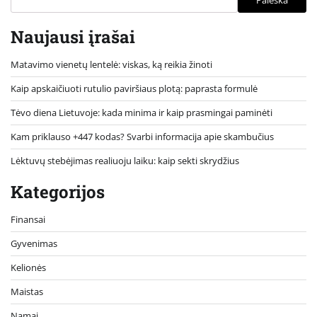
Paieška
Naujausi įrašai
Matavimo vienetų lentelė: viskas, ką reikia žinoti
Kaip apskaičiuoti rutulio paviršiaus plotą: paprasta formulė
Tėvo diena Lietuvoje: kada minima ir kaip prasmingai paminėti
Kam priklauso +447 kodas? Svarbi informacija apie skambučius
Lėktuvų stebėjimas realiuoju laiku: kaip sekti skrydžius
Kategorijos
Finansai
Gyvenimas
Kelionės
Maistas
Namai