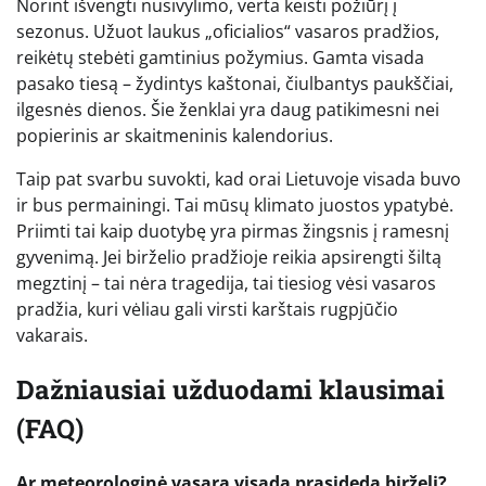
Norint išvengti nusivylimo, verta keisti požiūrį į
sezonus. Užuot laukus „oficialios“ vasaros pradžios,
reikėtų stebėti gamtinius požymius. Gamta visada
pasako tiesą – žydintys kaštonai, čiulbantys paukščiai,
ilgesnės dienos. Šie ženklai yra daug patikimesni nei
popierinis ar skaitmeninis kalendorius.
Taip pat svarbu suvokti, kad orai Lietuvoje visada buvo
ir bus permainingi. Tai mūsų klimato juostos ypatybė.
Priimti tai kaip duotybę yra pirmas žingsnis į ramesnį
gyvenimą. Jei birželio pradžioje reikia apsirengti šiltą
megztinį – tai nėra tragedija, tai tiesiog vėsi vasaros
pradžia, kuri vėliau gali virsti karštais rugpjūčio
vakarais.
Dažniausiai užduodami klausimai
(FAQ)
Ar meteorologinė vasara visada prasideda birželį?