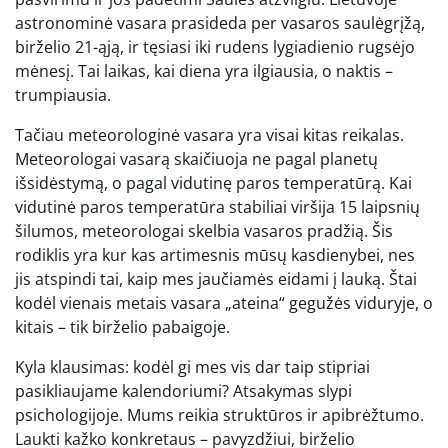
astronominė vasara prasideda per vasaros saulėgrįžą,
birželio 21-ąją, ir tęsiasi iki rudens lygiadienio rugsėjo
mėnesį. Tai laikas, kai diena yra ilgiausia, o naktis –
trumpiausia.
Tačiau meteorologinė vasara yra visai kitas reikalas.
Meteorologai vasarą skaičiuoja ne pagal planetų
išsidėstymą, o pagal vidutinę paros temperatūrą. Kai
vidutinė paros temperatūra stabiliai viršija 15 laipsnių
šilumos, meteorologai skelbia vasaros pradžią. Šis
rodiklis yra kur kas artimesnis mūsų kasdienybei, nes
jis atspindi tai, kaip mes jaučiamės eidami į lauką. Štai
kodėl vienais metais vasara „ateina“ gegužės viduryje, o
kitais – tik birželio pabaigoje.
Kyla klausimas: kodėl gi mes vis dar taip stipriai
pasikliaujame kalendoriumi? Atsakymas slypi
psichologijoje. Mums reikia struktūros ir apibrėžtumo.
Laukti kažko konkretaus – pavyzdžiui, birželio