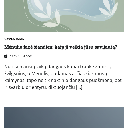
GYVENIMAS
Mėnulio fazė šiandien: kaip ji veikia jūsų savijautą?
2026 4 Liepos
Nuo seniausių laikų dangaus kūnai traukė žmonių
žvilgsnius, o Mėnulis, būdamas arčiausias mūsų
kaimynas, tapo ne tik naktinio dangaus puošmena, bet
ir svarbiu orientyru, diktuojančiu […]