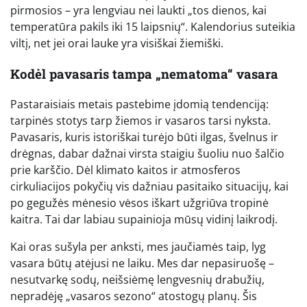
pirmosios – yra lengviau nei laukti „tos dienos, kai
temperatūra pakils iki 15 laipsnių“. Kalendorius suteikia
viltį, net jei orai lauke yra visiškai žiemiški.
Kodėl pavasaris tampa „nematoma“ vasara
Pastaraisiais metais pastebime įdomią tendenciją:
tarpinės stotys tarp žiemos ir vasaros tarsi nyksta.
Pavasaris, kuris istoriškai turėjo būti ilgas, švelnus ir
drėgnas, dabar dažnai virsta staigiu šuoliu nuo šalčio
prie karščio. Dėl klimato kaitos ir atmosferos
cirkuliacijos pokyčių vis dažniau pasitaiko situacijų, kai
po gegužės mėnesio vėsos iškart užgriūva tropinė
kaitra. Tai dar labiau supainioja mūsų vidinį laikrodį.
Kai oras sušyla per anksti, mes jaučiamės taip, lyg
vasara būtų atėjusi ne laiku. Mes dar nepasiruošę –
nesutvarkę sodų, neišsiėmę lengvesnių drabužių,
nepradėję „vasaros sezono“ atostogų planų. Šis