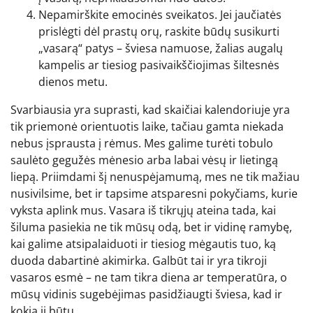
Nepamirškite emocinės sveikatos. Jei jaučiatės
prislėgti dėl prastų orų, raskite būdų susikurti
„vasarą“ patys – šviesa namuose, žalias augalų
kampelis ar tiesiog pasivaikščiojimas šiltesnės
dienos metu.
Svarbiausia yra suprasti, kad skaičiai kalendoriuje yra
tik priemonė orientuotis laike, tačiau gamta niekada
nebus įsprausta į rėmus. Mes galime turėti tobulo
saulėto gegužės mėnesio arba labai vėsų ir lietingą
liepą. Priimdami šį nenuspėjamumą, mes ne tik mažiau
nusivilsime, bet ir tapsime atsparesni pokyčiams, kurie
vyksta aplink mus. Vasara iš tikrųjų ateina tada, kai
šiluma pasiekia ne tik mūsų odą, bet ir vidinę ramybę,
kai galime atsipalaiduoti ir tiesiog mėgautis tuo, ką
duoda dabartinė akimirka. Galbūt tai ir yra tikroji
vasaros esmė – ne tam tikra diena ar temperatūra, o
mūsų vidinis sugebėjimas pasidžiaugti šviesa, kad ir
kokia ji būtų.