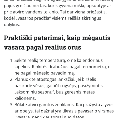
pajus greičiau nei tas, kuris gyvena miškų apsuptyje ar
prie atviro vandens telkinio. Tai dar viena priežastis,
kodėl „vasaros pradžia“ visiems reiškia skirtingus
dalykus.
Praktiški patarimai, kaip mėgautis
vasara pagal realius orus
Sekite realią temperatūrą, o ne kalendoriaus
lapelius. Rinkitės drabužius pagal termometrą, o
ne pagal mėnesio pavadinimą.
Planuokite atostogas lanksčiai. Jei birželis
pasirodė vėsus, galbūt rugsėjis, pasižymintis
„aksominiu sezonu“, bus geresnis metas
kelionėms.
Būkite atviri gamtos ženklams. Kai pražysta alyvos
ar obelys, tai dažnai yra tikrasis pavasario virsmas
į vasarą, nepriklausomai nuo datos.