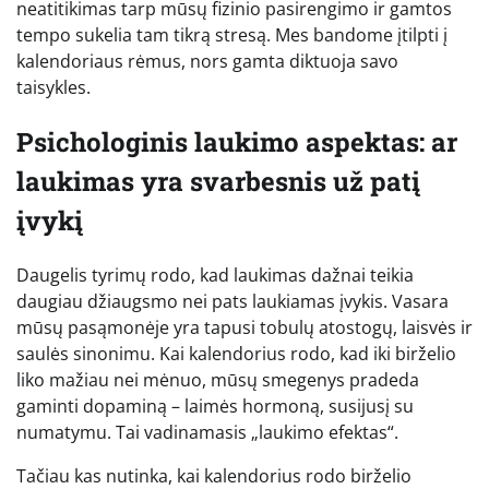
neatitikimas tarp mūsų fizinio pasirengimo ir gamtos
tempo sukelia tam tikrą stresą. Mes bandome įtilpti į
kalendoriaus rėmus, nors gamta diktuoja savo
taisykles.
Psichologinis laukimo aspektas: ar
laukimas yra svarbesnis už patį
įvykį
Daugelis tyrimų rodo, kad laukimas dažnai teikia
daugiau džiaugsmo nei pats laukiamas įvykis. Vasara
mūsų pasąmonėje yra tapusi tobulų atostogų, laisvės ir
saulės sinonimu. Kai kalendorius rodo, kad iki birželio
liko mažiau nei mėnuo, mūsų smegenys pradeda
gaminti dopaminą – laimės hormoną, susijusį su
numatymu. Tai vadinamasis „laukimo efektas“.
Tačiau kas nutinka, kai kalendorius rodo birželio