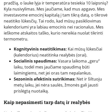
pradžią, o lauke lyja ir temperatūra tesiekia 10 laipsnių?
Kyla nusivylimas. Mes jaučiame, kad mus apgavo. Mes
investavome emocinį kapitalą į tam tikrą datą, o tikrovė
neatitiko lūkesčių. Tai rodo, kad mūsų pasikliovimas
kalendoriumi yra labiau emocinis nei racionalus. Mes
ieškome atskaitos taško, kurio nereikia nuolat tikrinti
termometru.
Kognityvinis neatitikimas:
Kai mūsų lūkesčiai
(kalendorius) neatitinka realybės (orai).
Socialinis spaudimas:
Vasara laikoma „geru“
laiku, todėl mes jaučiame spaudimą būti
laimingiems, net jei oras tam nepalankus.
Sezoninis afektinis sutrikimas:
Net ir šiltuoju
metų laiku, jei nėra saulės, žmonės gali jausti
prislėgtą nuotaiką.
Kaip nepasimesti tarp datų ir realybės