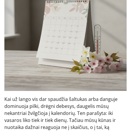
Kai už lango vis dar spaudžia šaltukas arba danguje
dominuoja pilki, drėgni debesys, daugelis mūsų
nekantriai žvilgčioja į kalendorių. Ten parašyta: iki
vasaros liko tiek ir tiek dienų. Tačiau mūsų kūnas ir
nuotaika dažnai reaguoja ne į skaičius, o į tai, ką