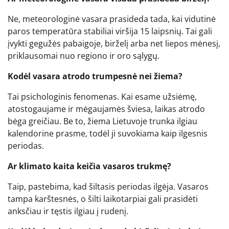
Ne, meteorologinė vasara prasideda tada, kai vidutinė
paros temperatūra stabiliai viršija 15 laipsnių. Tai gali
įvykti gegužės pabaigoje, birželį arba net liepos mėnesį,
priklausomai nuo regiono ir oro sąlygų.
Kodėl vasara atrodo trumpesnė nei žiema?
Tai psichologinis fenomenas. Kai esame užsiėmę,
atostogaujame ir mėgaujamės šviesa, laikas atrodo
bėga greičiau. Be to, žiema Lietuvoje trunka ilgiau
kalendorine prasme, todėl ji suvokiama kaip ilgesnis
periodas.
Ar klimato kaita keičia vasaros trukmę?
Taip, pastebima, kad šiltasis periodas ilgėja. Vasaros
tampa karštesnės, o šilti laikotarpiai gali prasidėti
anksčiau ir tęstis ilgiau į rudenį.