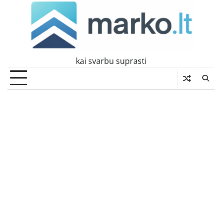
Skip
to
content
kai svarbu suprasti