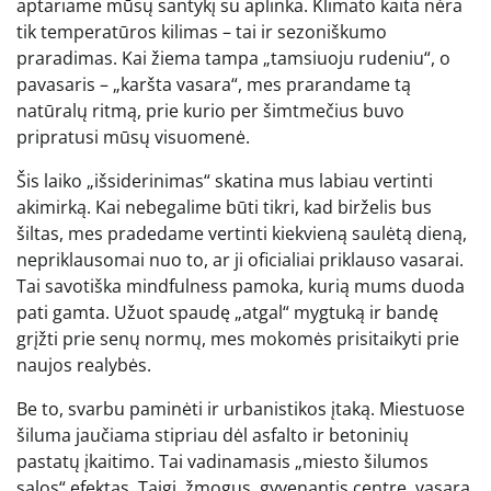
aptariame mūsų santykį su aplinka. Klimato kaita nėra
tik temperatūros kilimas – tai ir sezoniškumo
praradimas. Kai žiema tampa „tamsiuoju rudeniu“, o
pavasaris – „karšta vasara“, mes prarandame tą
natūralų ritmą, prie kurio per šimtmečius buvo
pripratusi mūsų visuomenė.
Šis laiko „išsiderinimas“ skatina mus labiau vertinti
akimirką. Kai nebegalime būti tikri, kad birželis bus
šiltas, mes pradedame vertinti kiekvieną saulėtą dieną,
nepriklausomai nuo to, ar ji oficialiai priklauso vasarai.
Tai savotiška mindfulness pamoka, kurią mums duoda
pati gamta. Užuot spaudę „atgal“ mygtuką ir bandę
grįžti prie senų normų, mes mokomės prisitaikyti prie
naujos realybės.
Be to, svarbu paminėti ir urbanistikos įtaką. Miestuose
šiluma jaučiama stipriau dėl asfalto ir betoninių
pastatų įkaitimo. Tai vadinamasis „miesto šilumos
salos“ efektas. Taigi, žmogus, gyvenantis centre, vasarą