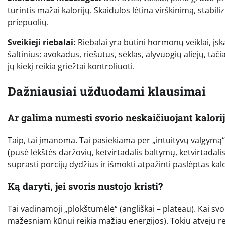
turintis mažai kalorijų. Skaidulos lėtina virškinimą, stabili
priepuolių.
Sveikieji riebalai:
Riebalai yra būtini hormonų veiklai, įsk
šaltinius: avokadus, riešutus, sėklas, alyvuogių aliejų, tač
jų kiekį reikia griežtai kontroliuoti.
Dažniausiai užduodami klausimai
Ar galima numesti svorio neskaičiuojant kalori
Taip, tai įmanoma. Tai pasiekiama per „intuityvų valgymą“
(pusė lėkštės daržovių, ketvirtadalis baltymų, ketvirtadali
suprasti porcijų dydžius ir išmokti atpažinti paslėptas kal
Ką daryti, jei svoris nustojo kristi?
Tai vadinamoji „plokštumėlė“ (angliškai – plateau). Kai sv
mažesniam kūnui reikia mažiau energijos). Tokiu atveju reik