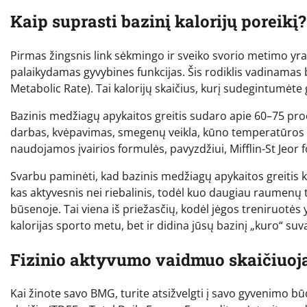
Kaip suprasti bazinį kalorijų poreikį?
Pirmas žingsnis link sėkmingo ir sveiko svorio metimo yra
palaikydamas gyvybines funkcijas. Šis rodiklis vadinamas
Metabolic Rate). Tai kalorijų skaičius, kurį sudegintumėte
Bazinis medžiagų apykaitos greitis sudaro apie 60–75 proce
darbas, kvėpavimas, smegenų veikla, kūno temperatūros p
naudojamos įvairios formulės, pavyzdžiui, Mifflin-St Jeor f
Svarbu paminėti, kad bazinis medžiagų apykaitos greitis 
kas aktyvesnis nei riebalinis, todėl kuo daugiau raumenų 
būsenoje. Tai viena iš priežasčių, kodėl jėgos treniruotės
kalorijas sporto metu, bet ir didina jūsų bazinį „kuro“ suv
Fizinio aktyvumo vaidmuo skaičiuoja
Kai žinote savo BMG, turite atsižvelgti į savo gyvenimo 