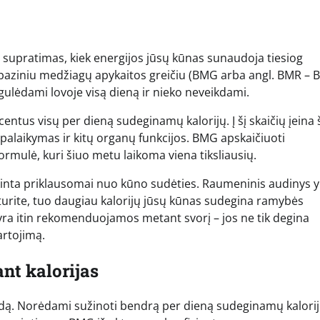
 supratimas, kiek energijos jūsų kūnas sunaudoja tiesiog
 baziniu medžiagų apykaitos greičiu (BMG arba angl. BMR – B
 gulėdami lovoje visą dieną ir nieko neveikdami.
ntus visų per dieną sudeginamų kalorijų. Į šį skaičių įeina 
alaikymas ir kitų organų funkcijos. BMG apskaičiuoti
ormulė, kuri šiuo metu laikoma viena tiksliausių.
kinta priklausomai nuo kūno sudėties. Raumeninis audinys y
turite, tuo daugiau kalorijų jūsų kūnas sudegina ramybės
 yra itin rekomenduojamos metant svorį – jos ne tik degina
artojimą.
nt kalorijas
būdą. Norėdami sužinoti bendrą per dieną sudeginamų kalori