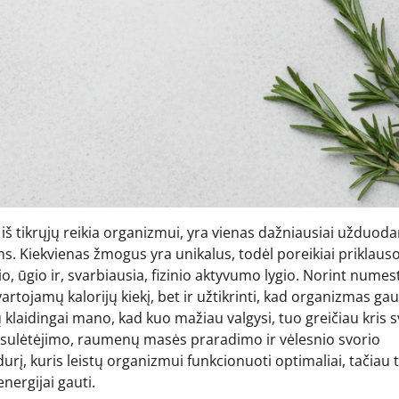
ų iš tikrųjų reikia organizmui, yra vienas dažniausiai užduod
ems. Kiekvienas žmogus yra unikalus, todėl poreikiai priklaus
, ūgio ir, svarbiausia, fizinio aktyvumo lygio. Norint numest
artojamų kalorijų kiekį, bet ir užtikrinti, kad organizmas ga
aidingai mano, kad kuo mažiau valgysi, tuo greičiau kris s
s sulėtėjimo, raumenų masės praradimo ir vėlesnio svorio
urį, kuris leistų organizmui funkcionuoti optimaliai, tačiau 
nergijai gauti.