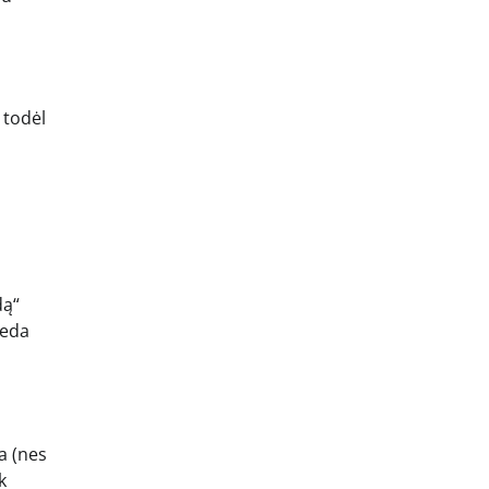
 todėl
dą“
deda
a (nes
k