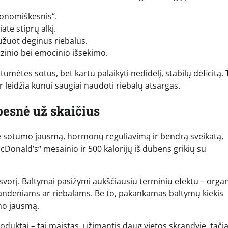
onomiškesnis“.
te stiprų alkį.
užuot deginus riebalus.
fizinio bei emocinio išsekimo.
mėtės sotūs, bet kartu palaikyti nedidelį, stabilų deficitą. 
leidžia kūnui saugiai naudoti riebalų atsargas.
esnė už skaičius
apie sotumo jausmą, hormonų reguliavimą ir bendrą sveikatą,
„McDonald’s“ mėsainio ir 500 kalorijų iš dubens grikių su
orį. Baltymai pasižymi aukščiausiu terminiu efektu – orga
vandeniams ar riebalams. Be to, pakankamas baltymų kiekis
mo jausmą.
oduktai – tai maistas, užimantis daug vietos skrandyje, tači