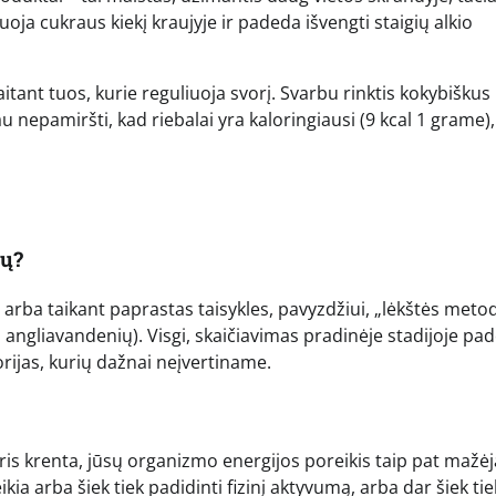
zuoja cukraus kiekį kraujyje ir padeda išvengti staigių alkio
aitant tuos, kurie reguliuoja svorį. Svarbu rinktis kokybiškus
iau nepamiršti, kad riebalai yra kaloringiausi (9 kcal 1 grame),
jų?
 arba taikant paprastas taisykles, pavyzdžiui, „lėkštės meto
s angliavandenių). Visgi, skaičiavimas pradinėje stadijoje pa
orijas, kurių dažnai neįvertiname.
oris krenta, jūsų organizmo energijos poreikis taip pat mažėj
ia arba šiek tiek padidinti fizinį aktyvumą, arba dar šiek tie