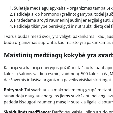
Sulėtėja medžiagų apykaita – organizmas tampa „ek
Padidėja alkio hormono (grelino) gamyba, todėl jaučia
Pradedama ardyti raumeninį audinį energijai gauti, 
Padidėja tikimybė persivalgyti ir nutraukti dietą dėl 
Tvarus būdas mesti svorį yra valgyti pakankamai, kad jaustu
būdu organizmas supranta, kad maisto yra pakankamai, ir 
Maistinių medžiagų kokybė yra svarb
Kalorija yra kalorija energijos požiūriu, tačiau kalbant 
kalorijų šaltinis vaidina esminį vaidmenį. 500 kalorijų iš 
daržovėmis ir lašiša organizmą paveiks visiškai skirtingai.
Baltymai:
Tai svarbiausia makroelementų grupė metant sv
sunaudoja daugiau energijos jiems suvirškinti nei anglia
padeda išsaugoti raumenų masę ir suteikia ilgalaikį sotu
Skaidulinės medžiagos:
Daržovės, vaisiai, pilno grūdo pr