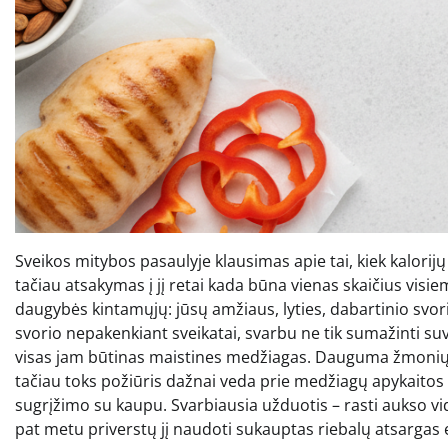
Sveikos mitybos pasaulyje klausimas apie tai, kiek kalorij
tačiau atsakymas į jį retai kada būna vienas skaičius visi
daugybės kintamųjų: jūsų amžiaus, lyties, dabartinio svorio
svorio nepakenkiant sveikatai, svarbu ne tik sumažinti suv
visas jam būtinas maistines medžiagas. Dauguma žmonių kl
tačiau toks požiūris dažnai veda prie medžiagų apykaito
sugrįžimo su kaupu. Svarbiausia užduotis – rasti aukso vid
pat metu priverstų jį naudoti sukauptas riebalų atsargas e