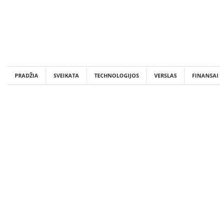
Skip
to
content
PRADŽIA
SVEIKATA
TECHNOLOGIJOS
VERSLAS
FINANSAI