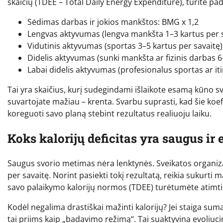
skaičių (TDEE – Total Daily Energy Expenditure), turite p
Sėdimas darbas ir jokios mankštos: BMG x 1,2
Lengvas aktyvumas (lengva mankšta 1–3 kartus per s
Vidutinis aktyvumas (sportas 3–5 kartus per savaitę)
Didelis aktyvumas (sunki mankšta ar fizinis darbas 6
Labai didelis aktyvumas (profesionalus sportas ar iti
Tai yra skaičius, kurį sudegindami išlaikote esamą kūno svor
suvartojate mažiau – krenta. Svarbu suprasti, kad šie koeficie
koreguoti savo planą stebint rezultatus realiuoju laiku.
Koks kalorijų deficitas yra saugus ir
Saugus svorio metimas nėra lenktynės. Sveikatos organiza
per savaitę. Norint pasiekti tokį rezultatą, reikia sukurti 
savo palaikymo kalorijų normos (TDEE) turėtumėte atimti 
Kodėl negalima drastiškai mažinti kalorijų? Jei staiga su
tai priims kaip „badavimo režimą“. Tai suaktyvina evoliuci