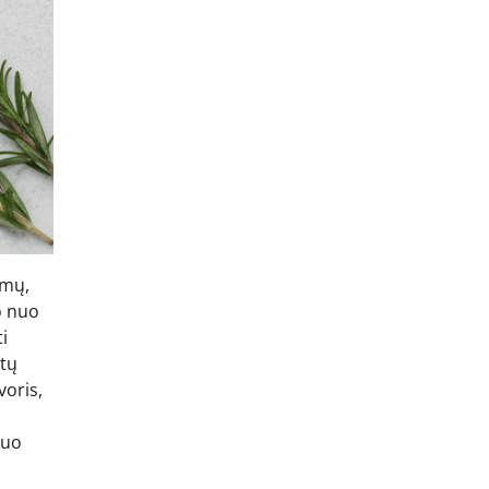
amų,
o nuo
i
utų
voris,
tuo