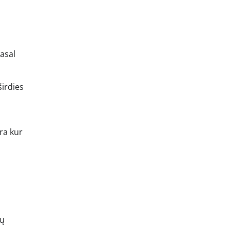
asal
širdies
ra kur
jų