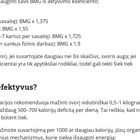
adauginti savo BMG iš aktyvumo koeficiento:
avaitę): BMG x 1,375
: BMG x 1,55
–7 kartus per savaitę): BMG x 1,725
n sunkus fizinis darbas): BMG x 1,9
į. Jei suvartojate daugiau nei šis skaičius, svoris auga; jei
ntai yra tik apytiksliai rodikliai, todėl gali tekti šiek tiek
 efektyvus?
cijos rekomenduoja mažinti svorį vidutiniškai 0,5–1 kilogr
maždaug 500–700 kalorijų deficitą per dieną. Tai reiškia, kad 
būtent tiek.
mažinsite suvartojimą per 1000 ar daugiau kalorijų, jūsų org
nius mechanizmus, kurie siekia išsaugoti energiją: