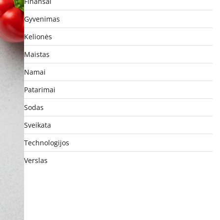
Finansai
Gyvenimas
Kelionės
Maistas
Namai
Patarimai
Sodas
Sveikata
Technologijos
Verslas