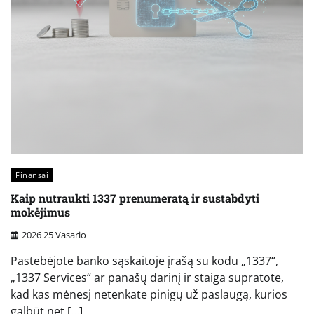
Finansai
Kaip nutraukti 1337 prenumeratą ir sustabdyti
mokėjimus
2026 25 Vasario
Pastebėjote banko sąskaitoje įrašą su kodu „1337“,
„1337 Services“ ar panašų darinį ir staiga supratote,
kad kas mėnesį netenkate pinigų už paslaugą, kurios
galbūt net […]