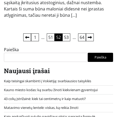
sąskaitą įkritusius atostoginius, dažnai nustemba.
Kartais ši suma būna maloniai didesnė nei įprastas
atlyginimas, tačiau neretai ji būna […]
Įrašų
1
…
51
52
53
…
64
puslapiavimas
Paieška
Paieška
Naujausi įrašai
Kaip teisingai skambinti į Vokietiją: svarbiausios taisyklės
Kauno miesto kodas: ką svarbu žinoti kiekvienam gyventojui
43 colių įstrižainė: kiek tai centimetrų ir kaip matuoti?
Matavimo vienetų lentelė: viskas, ką reikia žinoti
Kaip apskaičiuoti rutulio paviršiaus plotą: paprasta formulė