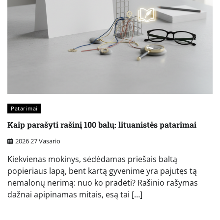
Patarimai
Kaip parašyti rašinį 100 balų: lituanistės patarimai
2026 27 Vasario
Kiekvienas mokinys, sėdėdamas priešais baltą
popieriaus lapą, bent kartą gyvenime yra pajutęs tą
nemalonų nerimą: nuo ko pradėti? Rašinio rašymas
dažnai apipinamas mitais, esą tai […]