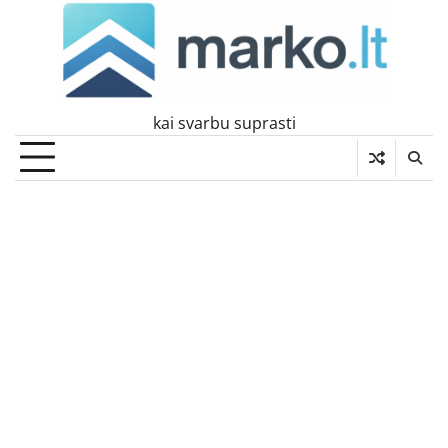
Skip
to
content
kai svarbu suprasti