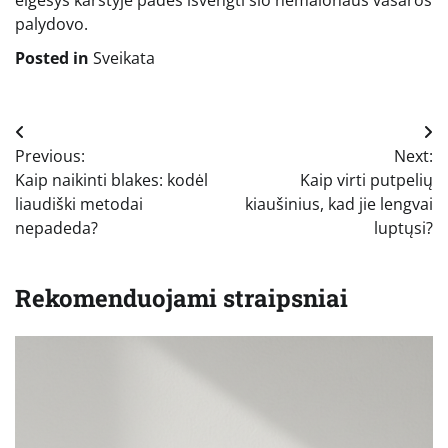
palydovo.
Posted in
Sveikata
Navigacija
Previous:
Next:
tarp
Kaip naikinti blakes: kodėl
Kaip virti putpelių
įrašų
liaudiški metodai
kiaušinius, kad jie lengvai
nepadeda?
luptųsi?
Rekomenduojami straipsniai