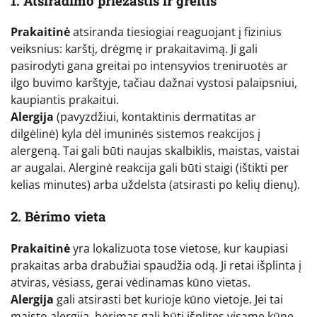
1. Atsiradimo priežastis ir greitis
Prakaitinė
atsiranda tiesiogiai reaguojant į fizinius
veiksnius: karštį, drėgmę ir prakaitavimą. Ji gali
pasirodyti gana greitai po intensyvios treniruotės ar
ilgo buvimo karštyje, tačiau dažnai vystosi palaipsniui,
kaupiantis prakaitui.
Alergija
(pavyzdžiui, kontaktinis dermatitas ar
dilgėlinė) kyla dėl imuninės sistemos reakcijos į
alergeną. Tai gali būti naujas skalbiklis, maistas, vaistai
ar augalai. Alerginė reakcija gali būti staigi (ištikti per
kelias minutes) arba uždelsta (atsirasti po kelių dienų).
2. Bėrimo vieta
Prakaitinė
yra lokalizuota tose vietose, kur kaupiasi
prakaitas arba drabužiai spaudžia odą. Ji retai išplinta į
atviras, vėsiass, gerai vėdinamas kūno vietas.
Alergija
gali atsirasti bet kurioje kūno vietoje. Jei tai
maisto alergija, bėrimas gali būti išplitęs visame kūne.