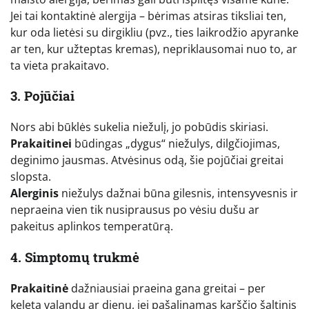
Jei tai kontaktinė alergija – bėrimas atsiras tiksliai ten,
kur oda lietėsi su dirgikliu (pvz., ties laikrodžio apyranke
ar ten, kur užteptas kremas), nepriklausomai nuo to, ar
ta vieta prakaitavo.
3. Pojūčiai
Nors abi būklės sukelia niežulį, jo pobūdis skiriasi.
Prakaitinei
būdingas „dygus“ niežulys, dilgčiojimas,
deginimo jausmas. Atvėsinus odą, šie pojūčiai greitai
slopsta.
Alerginis
niežulys dažnai būna gilesnis, intensyvesnis ir
nepraeina vien tik nusiprausus po vėsiu dušu ar
pakeitus aplinkos temperatūrą.
4. Simptomų trukmė
Prakaitinė
dažniausiai praeina gana greitai – per
keletą valandų ar dienų, jei pašalinamas karščio šaltinis