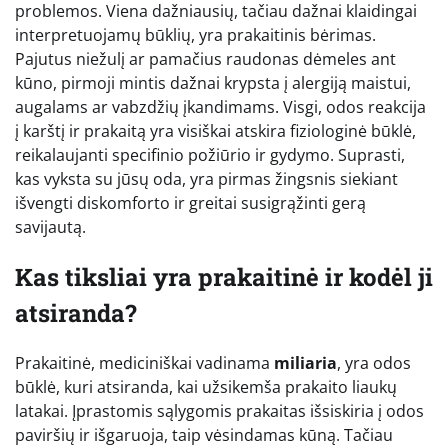
problemos. Viena dažniausių, tačiau dažnai klaidingai
interpretuojamų būklių, yra prakaitinis bėrimas.
Pajutus niežulį ar pamačius raudonas dėmeles ant
kūno, pirmoji mintis dažnai krypsta į alergiją maistui,
augalams ar vabzdžių įkandimams. Visgi, odos reakcija
į karštį ir prakaitą yra visiškai atskira fiziologinė būklė,
reikalaujanti specifinio požiūrio ir gydymo. Suprasti,
kas vyksta su jūsų oda, yra pirmas žingsnis siekiant
išvengti diskomforto ir greitai susigrąžinti gerą
savijautą.
Kas tiksliai yra prakaitinė ir kodėl ji
atsiranda?
Prakaitinė, mediciniškai vadinama
miliaria
, yra odos
būklė, kuri atsiranda, kai užsikemša prakaito liaukų
latakai. Įprastomis sąlygomis prakaitas išsiskiria į odos
paviršių ir išgaruoja, taip vėsindamas kūną. Tačiau