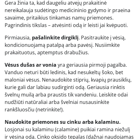
Gera žinia ta, kad daugeliu atvejų prakaitinė
nereikalauja sudėtingo medicininio gydymo ir praeina
savaime, pritaikius tinkamas namų priemones.
Pagrindinis tikslas – atvėsinti odą ir leisti jai kvėpuoti.
Pirmiausia,
pašalinkite dirgiklį
. Pasitraukite į vėsią,
kondicionuojamą patalpą arba pavėsį. Nusiimkite
prakaituotus, aptemptus drabužius.
Vėsus dušas ar vonia
yra geriausia pirmoji pagalba.
Vanduo neturi būti ledinis, kad nesukeltų šoko, bet
maloniai vėsus. Nenaudokite stiprių, kvapių prausiklių,
kurie gali dar labiau sudirginti odą. Geriausia rinktis
švelnų muilą arba praustis tik vandeniu. Leiskite odai
nudžiūti natūraliai arba švelniai nusausinkite
rankšluosčiu (netrinkite!).
Naudokite priemones su cinku arba kalaminu.
Losjonai su kalaminu (calamine) puikiai ramina niežulį
ir vėsina odą. Cinko oksido tepalas (dažnai naudojamas