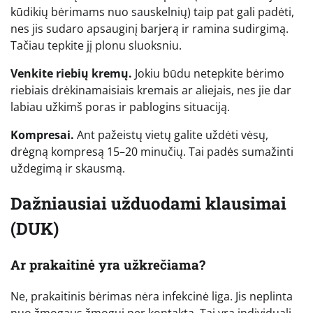
kūdikių bėrimams nuo sauskelnių) taip pat gali padėti,
nes jis sudaro apsauginį barjerą ir ramina sudirgimą.
Tačiau tepkite jį plonu sluoksniu.
Venkite riebių kremų.
Jokiu būdu netepkite bėrimo
riebiais drėkinamaisiais kremais ar aliejais, nes jie dar
labiau užkimš poras ir pablogins situaciją.
Kompresai.
Ant pažeistų vietų galite uždėti vėsų,
drėgną kompresą 15–20 minučių. Tai padės sumažinti
uždegimą ir skausmą.
Dažniausiai užduodami klausimai
(DUK)
Ar prakaitinė yra užkrečiama?
Ne, prakaitinis bėrimas nėra infekcinė liga. Jis neplinta
nuo žmogaus žmogui per kontaktą. Tai yra individuali