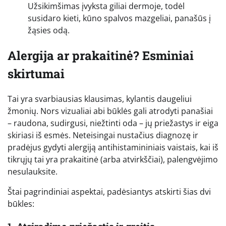
Užsikimšimas įvyksta giliai dermoje, todėl
susidaro kieti, kūno spalvos mazgeliai, panašūs į
žąsies odą.
Alergija ar prakaitinė? Esminiai
skirtumai
Tai yra svarbiausias klausimas, kylantis daugeliui
žmonių. Nors vizualiai abi būklės gali atrodyti panašiai
– raudona, sudirgusi, niežtinti oda – jų priežastys ir eiga
skiriasi iš esmės. Neteisingai nustačius diagnozę ir
pradėjus gydyti alergiją antihistamininiais vaistais, kai iš
tikrųjų tai yra prakaitinė (arba atvirkščiai), palengvėjimo
nesulauksite.
Štai pagrindiniai aspektai, padėsiantys atskirti šias dvi
būkles: