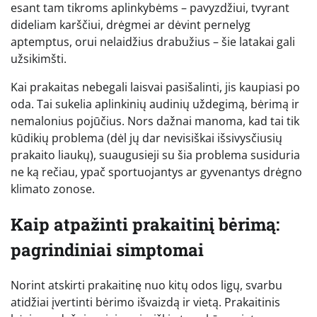
esant tam tikroms aplinkybėms – pavyzdžiui, tvyrant
dideliam karščiui, drėgmei ar dėvint pernelyg
aptemptus, orui nelaidžius drabužius – šie latakai gali
užsikimšti.
Kai prakaitas nebegali laisvai pasišalinti, jis kaupiasi po
oda. Tai sukelia aplinkinių audinių uždegimą, bėrimą ir
nemalonius pojūčius. Nors dažnai manoma, kad tai tik
kūdikių problema (dėl jų dar nevisiškai išsivysčiusių
prakaito liaukų), suaugusieji su šia problema susiduria
ne ką rečiau, ypač sportuojantys ar gyvenantys drėgno
klimato zonose.
Kaip atpažinti prakaitinį bėrimą:
pagrindiniai simptomai
Norint atskirti prakaitinę nuo kitų odos ligų, svarbu
atidžiai įvertinti bėrimo išvaizdą ir vietą. Prakaitinis