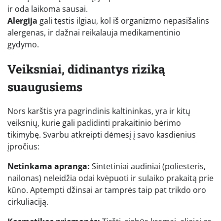
ir oda laikoma sausai.
Alergija
gali tęstis ilgiau, kol iš organizmo nepasišalins
alergenas, ir dažnai reikalauja medikamentinio
gydymo.
Veiksniai, didinantys riziką
suaugusiems
Nors karštis yra pagrindinis kaltininkas, yra ir kitų
veiksnių, kurie gali padidinti prakaitinio bėrimo
tikimybę. Svarbu atkreipti dėmesį į savo kasdienius
įpročius:
Netinkama apranga:
Sintetiniai audiniai (poliesteris,
nailonas) neleidžia odai kvėpuoti ir sulaiko prakaitą prie
kūno. Aptempti džinsai ar tamprės taip pat trikdo oro
cirkuliaciją.