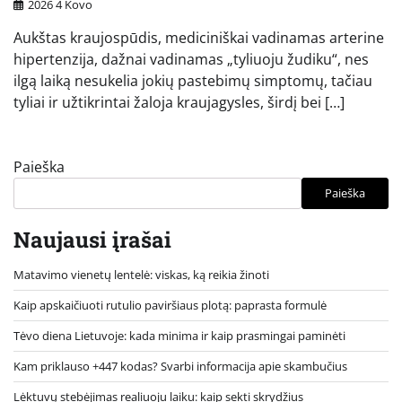
2026 4 Kovo
Aukštas kraujospūdis, mediciniškai vadinamas arterine
hipertenzija, dažnai vadinamas „tyliuoju žudiku“, nes
ilgą laiką nesukelia jokių pastebimų simptomų, tačiau
tyliai ir užtikrintai žaloja kraujagysles, širdį bei […]
Paieška
Paieška
Naujausi įrašai
Matavimo vienetų lentelė: viskas, ką reikia žinoti
Kaip apskaičiuoti rutulio paviršiaus plotą: paprasta formulė
Tėvo diena Lietuvoje: kada minima ir kaip prasmingai paminėti
Kam priklauso +447 kodas? Svarbi informacija apie skambučius
Lėktuvų stebėjimas realiuoju laiku: kaip sekti skrydžius