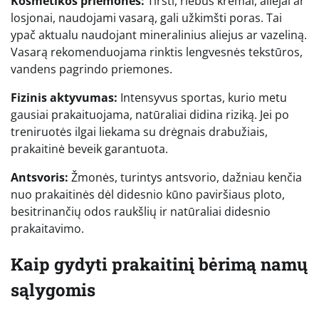
Kosmetikos priemonės:
Tiršti, riebūs kremai, aliejai ar
losjonai, naudojami vasarą, gali užkimšti poras. Tai
ypač aktualu naudojant mineralinius aliejus ar vazeliną.
Vasarą rekomenduojama rinktis lengvesnės tekstūros,
vandens pagrindo priemones.
Fizinis aktyvumas:
Intensyvus sportas, kurio metu
gausiai prakaituojama, natūraliai didina riziką. Jei po
treniruotės ilgai liekama su drėgnais drabužiais,
prakaitinė beveik garantuota.
Antsvoris:
Žmonės, turintys antsvorio, dažniau kenčia
nuo prakaitinės dėl didesnio kūno paviršiaus ploto,
besitrinančių odos raukšlių ir natūraliai didesnio
prakaitavimo.
Kaip gydyti prakaitinį bėrimą namų
sąlygomis