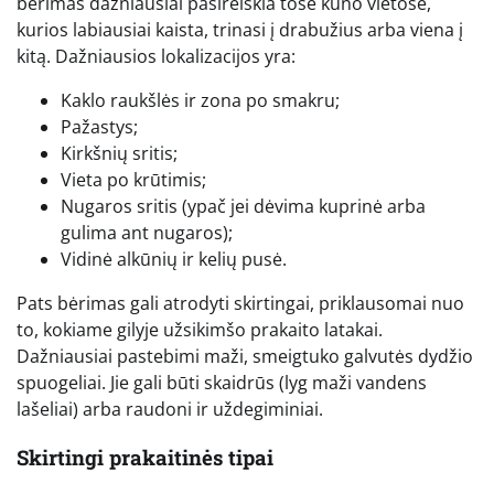
bėrimas dažniausiai pasireiškia tose kūno vietose,
kurios labiausiai kaista, trinasi į drabužius arba viena į
kitą. Dažniausios lokalizacijos yra:
Kaklo raukšlės ir zona po smakru;
Pažastys;
Kirkšnių sritis;
Vieta po krūtimis;
Nugaros sritis (ypač jei dėvima kuprinė arba
gulima ant nugaros);
Vidinė alkūnių ir kelių pusė.
Pats bėrimas gali atrodyti skirtingai, priklausomai nuo
to, kokiame gilyje užsikimšo prakaito latakai.
Dažniausiai pastebimi maži, smeigtuko galvutės dydžio
spuogeliai. Jie gali būti skaidrūs (lyg maži vandens
lašeliai) arba raudoni ir uždegiminiai.
Skirtingi prakaitinės tipai