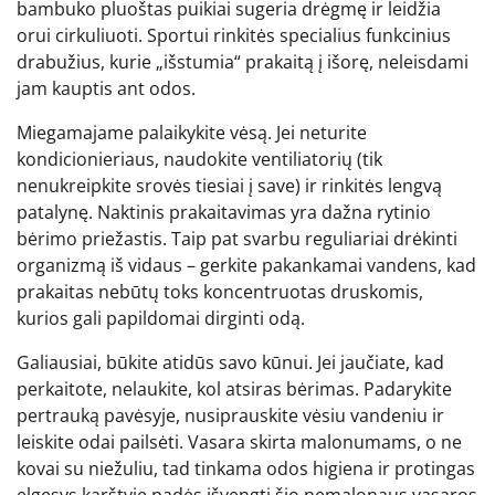
bambuko pluoštas puikiai sugeria drėgmę ir leidžia
orui cirkuliuoti. Sportui rinkitės specialius funkcinius
drabužius, kurie „išstumia“ prakaitą į išorę, neleisdami
jam kauptis ant odos.
Miegamajame palaikykite vėsą. Jei neturite
kondicionieriaus, naudokite ventiliatorių (tik
nenukreipkite srovės tiesiai į save) ir rinkitės lengvą
patalynę. Naktinis prakaitavimas yra dažna rytinio
bėrimo priežastis. Taip pat svarbu reguliariai drėkinti
organizmą iš vidaus – gerkite pakankamai vandens, kad
prakaitas nebūtų toks koncentruotas druskomis,
kurios gali papildomai dirginti odą.
Galiausiai, būkite atidūs savo kūnui. Jei jaučiate, kad
perkaitote, nelaukite, kol atsiras bėrimas. Padarykite
pertrauką pavėsyje, nusiprauskite vėsiu vandeniu ir
leiskite odai pailsėti. Vasara skirta malonumams, o ne
kovai su niežuliu, tad tinkama odos higiena ir protingas
elgesys karštyje padės išvengti šio nemalonaus vasaros