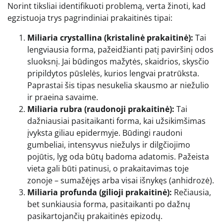
Norint tiksliai identifikuoti problemą, verta žinoti, kad
egzistuoja trys pagrindiniai prakaitinės tipai:
Miliaria crystallina (kristalinė prakaitinė):
Tai
lengviausia forma, pažeidžianti patį paviršinį odos
sluoksnį. Jai būdingos mažytės, skaidrios, skysčio
pripildytos pūslelės, kurios lengvai pratrūksta.
Paprastai šis tipas nesukelia skausmo ar niežulio
ir praeina savaime.
Miliaria rubra (raudonoji prakaitinė):
Tai
dažniausiai pasitaikanti forma, kai užsikimšimas
įvyksta giliau epidermyje. Būdingi raudoni
gumbeliai, intensyvus niežulys ir dilgčiojimo
pojūtis, lyg oda būtų badoma adatomis. Pažeista
vieta gali būti patinusi, o prakaitavimas toje
zonoje – sumažėjęs arba visai išnykęs (anhidrozė).
Miliaria profunda (gilioji prakaitinė):
Rečiausia,
bet sunkiausia forma, pasitaikanti po dažnų
pasikartojančių prakaitinės epizodų.