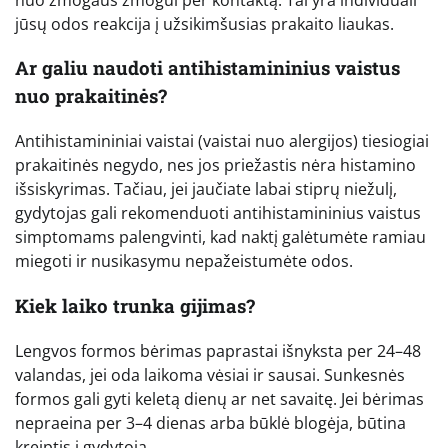
jūsų odos reakcija į užsikimšusias prakaito liaukas.
Ar galiu naudoti antihistamininius vaistus
nuo prakaitinės?
Antihistamininiai vaistai (vaistai nuo alergijos) tiesiogiai
prakaitinės negydo, nes jos priežastis nėra histamino
išsiskyrimas. Tačiau, jei jaučiate labai stiprų niežulį,
gydytojas gali rekomenduoti antihistamininius vaistus
simptomams palengvinti, kad naktį galėtumėte ramiau
miegoti ir nusikasymu nepažeistumėte odos.
Kiek laiko trunka gijimas?
Lengvos formos bėrimas paprastai išnyksta per 24–48
valandas, jei oda laikoma vėsiai ir sausai. Sunkesnės
formos gali gyti keletą dienų ar net savaitę. Jei bėrimas
nepraeina per 3–4 dienas arba būklė blogėja, būtina
kreiptis į gydytoją.