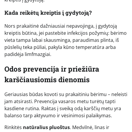
Kada reikėtų kreiptis į gydytoją?
Nors prakaitinė dažniausiai nepavojinga, į gydytoją
kreiptis būtina, jei pastebite infekcijos požymių: bėrimo
vieta tampa labai skausminga, paraudimas plinta, iš
pūslelių teka pūliai, pakyla kūno temperatūra arba
padidėja limfmazgiai.
Odos prevencija ir priežiūra
karščiausiomis dienomis
Geriausias būdas kovoti su prakaitiniu bėrimu – neleisti
jam atsirasti. Prevencija vasaros metu turėtų tapti
kasdiene rutina. Raktas į sveiką odą karščių metu yra
balanso tarp aktyvumo ir vėsinimosi palaikymas.
Rinkitės
natūralius pluoštus
. Medvilnė, linas ir