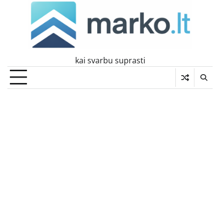
Skip
to
content
kai svarbu suprasti