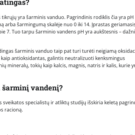
patingas?
tikrųjų yra šarminis vanduo. Pagrindinis rodiklis čia yra pH
mą arba šarmingumą skalėje nuo 0 iki 14. Įprastas geriamasi
apie 7. Tuo tarpu šarminio vandens pH yra aukštesnis – dažni
dingas šarminis vanduo taip pat turi turėti neigiamą oksidac
a kaip antioksidantas, galintis neutralizuoti kenksmingus
 mineralų, tokių kaip kalcis, magnis, natris ir kalis, kurie y
i šarminį vandenį?
s sveikatos specialistų ir atliktų studijų išskiria keletą pagrin
os racioną.