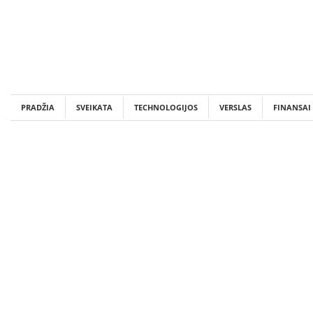
Skip
to
content
PRADŽIA
SVEIKATA
TECHNOLOGIJOS
VERSLAS
FINANSAI