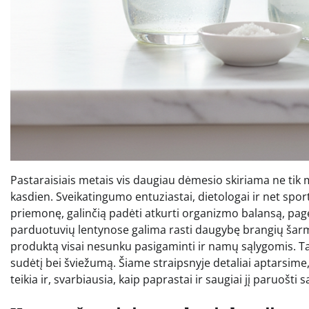
Pastaraisiais metais vis daugiau dėmesio skiriama ne tik m
kasdien. Sveikatingumo entuziastai, dietologai ir net spor
priemonę, galinčią padėti atkurti organizmo balansą, pager
parduotuvių lentynose galima rasti daugybę brangių šarmi
produktą visai nesunku pasigaminti ir namų sąlygomis. Tai
sudėtį bei šviežumą. Šiame straipsnyje detaliai aptarsime,
teikia ir, svarbiausia, kaip paprastai ir saugiai jį paruošti s