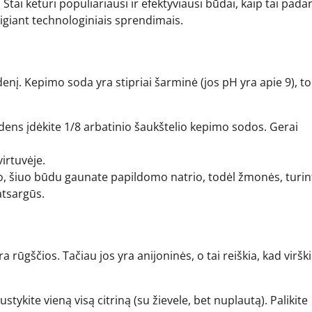
ai keturi populiariausi ir efektyviausi būdai, kaip tai padar
giant technologiniais sprendimais.
nį. Kepimo soda yra stipriai šarminė (jos pH yra apie 9), tod
ndens įdėkite 1/8 arbatinio šaukštelio kepimo sodos. Gerai
irtuvėje.
o, šiuo būdu gaunate papildomo natrio, todėl žmonės, turin
atsargūs.
yra rūgščios. Tačiau jos yra anijoninės, o tai reiškia, kad virš
ustykite vieną visą citriną (su žievele, bet nuplautą). Palikite