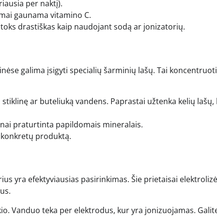
ausia per naktį).
omai gaunama vitamino C.
toks drastiškas kaip naudojant sodą ar jonizatorių.
ėse galima įsigyti specialių šarminių lašų. Tai koncentruoti
į stiklinę ar buteliuką vandens. Paprastai užtenka kelių lašų,
žnai praturtinta papildomais mineralais.
ti konkretų produktą.
rius yra efektyviausias pasirinkimas. Šie prietaisai elektroliz
us.
io. Vanduo teka per elektrodus, kur yra jonizuojamas. Galit