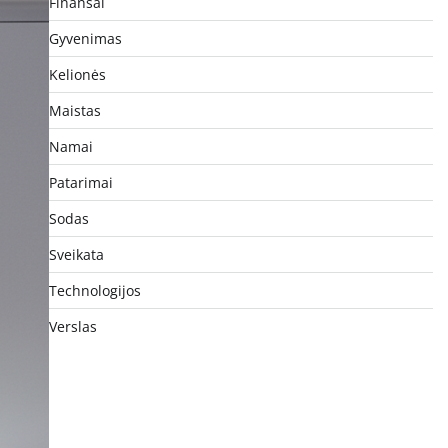
Finansai
Gyvenimas
Kelionės
Maistas
Namai
Patarimai
Sodas
Sveikata
Technologijos
Verslas