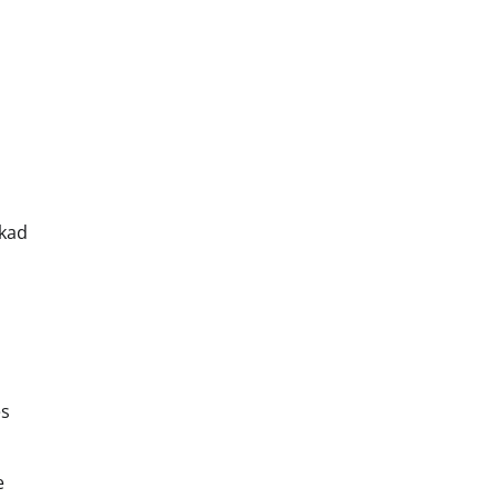
 kad
ės
e