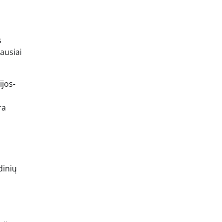
s
ausiai
ijos-
ra
dinių