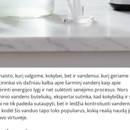
aisto, kurį valgome, kokybei, bet ir vandeniui, kurį geriame
tininkai vis dažniau kalba apie šarminį vandenį kaip apie
inti energijos lygį ir net sulėtinti senėjimo procesus. Nors
nio vandens buteliukų, ekspertai sutinka, kad kokybišką ir 
 ne tik padeda sutaupyti, bet ir leidžia kontroliuoti vanden
 kodėl šis vanduo tapo toks populiarus, kokią realią naudą j
avo virtuvėje.