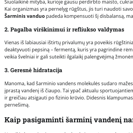
Šiuolaikinė mityba, kurioje gausu perdirbto maisto, cukr
Kai organizmas yra pernelyg rūgštus, jis turi naudoti savo 
Šarminis vanduo
padeda kompensuoti šį disbalansą, maž
2. Pagalba virškinimui ir refliukso valdymas
Vienas iš labiausiai ištirtų privalumų yra poveikis rūgštini
deaktyvuoti pepsiną – fermentą, kuris yra pagrindinė rėmen
veikia švelniai ir gali suteikti ilgalaikį palengvėjimą žm
3. Geresnė hidratacija
Manoma, kad šarminio vandens molekulės sudaro mažesnes g
įprastą vandenį iš čiaupo. Tai ypač aktualu sportuojantie
ir greičiau atsigauti po fizinio krūvio. Didesnis klampumas
pernešimą.
Kaip pasigaminti šarminį vandenį na