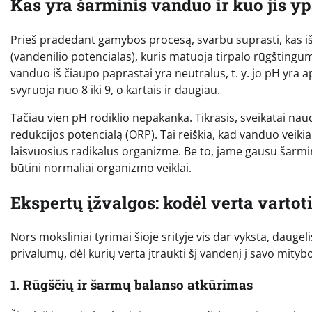
Kas yra šarminis vanduo ir kuo jis y
Prieš pradedant gamybos procesą, svarbu suprasti, kas iš 
(vandenilio potencialas), kuris matuoja tirpalo rūgštingu
vanduo iš čiaupo paprastai yra neutralus, t. y. jo pH yra 
svyruoja nuo 8 iki 9, o kartais ir daugiau.
Tačiau vien pH rodiklio nepakanka. Tikrasis, sveikatai nau
redukcijos potencialą (ORP). Tai reiškia, kad vanduo veiki
laisvuosius radikalus organizme. Be to, jame gausu šarminių
būtini normaliai organizmo veiklai.
Ekspertų įžvalgos: kodėl verta vartot
Nors moksliniai tyrimai šioje srityje vis dar vyksta, daugeli
privalumų, dėl kurių verta įtraukti šį vandenį į savo mityb
1. Rūgščių ir šarmų balanso atkūrimas