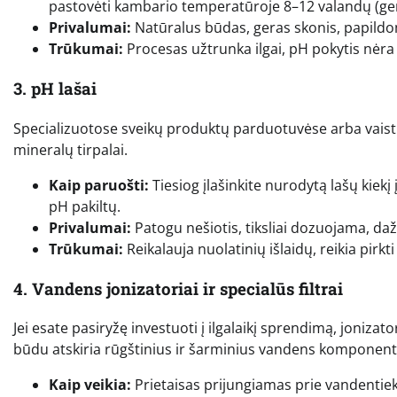
pastovėti kambario temperatūroje 8–12 valandų (geri
Privalumai:
Natūralus būdas, geras skonis, papild
Trūkumai:
Procesas užtrunka ilgai, pH pokytis nėra 
3. pH lašai
Specializuotose sveikų produktų parduotuvėse arba vaistin
mineralų tirpalai.
Kaip paruošti:
Tiesiog įlašinkite nurodytą lašų kiekį 
pH pakiltų.
Privalumai:
Patogu nešiotis, tiksliai dozuojama, da
Trūkumai:
Reikalauja nuolatinių išlaidų, reikia pirk
4. Vandens jonizatoriai ir specialūs filtrai
Jei esate pasiryžę investuoti į ilgalaikį sprendimą, jonizato
būdu atskiria rūgštinius ir šarminius vandens komponent
Kaip veikia:
Prietaisas prijungiamas prie vandentiek