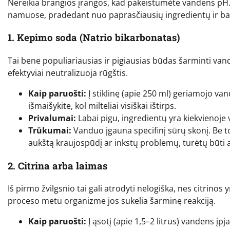
Nereikia brangios įrangos, kad pakeistumėte vandens pH. Št
namuose, pradedant nuo paprasčiausių ingredientų ir bai
1. Kepimo soda (Natrio bikarbonatas)
Tai bene populiariausias ir pigiausias būdas šarminti vande
efektyviai neutralizuoja rūgštis.
Kaip paruošti:
Į stiklinę (apie 250 ml) geriamojo va
išmaišykite, kol milteliai visiškai ištirps.
Privalumai:
Labai pigu, ingredientų yra kiekvienoje v
Trūkumai:
Vanduo įgauna specifinį sūrų skonį. Be t
aukštą kraujospūdį ar inkstų problemų, turėtų būti 
2. Citrina arba laimas
Iš pirmo žvilgsnio tai gali atrodyti nelogiška, nes citrinos 
proceso metu organizme jos sukelia šarminę reakciją.
Kaip paruošti:
Į ąsotį (apie 1,5–2 litrus) vandens įpja