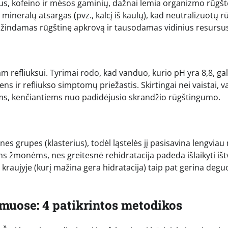
aus, kofeino ir mėsos gaminių, dažnai lemia organizmo rūgšt
mineralų atsargas (pvz., kalcį iš kaulų), kad neutralizuotų rū
indamas rūgštinę apkrovą ir tausodamas vidinius resursus
am refliuksui. Tyrimai rodo, kad vanduo, kurio pH yra 8,8, gal
s ir refliukso simptomų priežastis. Skirtingai nei vaistai, 
onėms, kenčiantiems nuo padidėjusio skrandžio rūgštingumo.
rupes (klasterius), todėl ląstelės jį pasisavina lengviau 
ms žmonėms, nes greitesnė rehidratacija padeda išlaikyti iš
 kraujyje (kurį mažina gera hidratacija) taip pat gerina degu
muose: 4 patikrintos metodikos