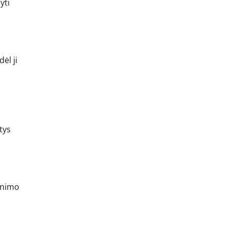
yti
ėl ji
tys
kinimo