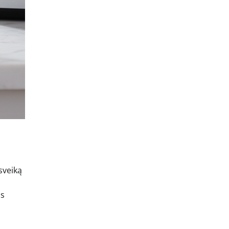
sveiką
s
is