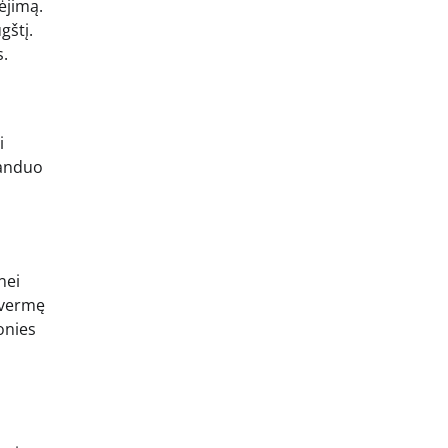
ėjimą.
gštį.
.
i
vanduo
nei
tvermę
onies