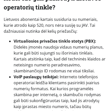
operatorių tinkle?
Lietuvos abonentai kartais susiduria su numeriais,
kurie atrodo kaip 520, nors nėra susiję su JAV. Tai
dažniausiai nutinka dėl kelių priežasčių:
Virtualiosios privačios tinklo stotys (PBX):
Didelės įmonės naudoja vidaus numerių planus,
kurie gali būti sujungti su išoriniais tinklais.
Kartais atsitinka taip, kad dėl techninės klaidos ar
neteisingo numerio peradresavimo,
skambinančiojo ID rodomas ne visai tiksliai.
VoIP paslaugų teikėjai:
Interneto telefonijos
operatoriai leidžia klientams pasirinkti įvairius
numerių formatus. Kai kurios programėlės
skambina per internetą, o skambučio rodymas
gali būti sukonfigūruotas taip, kad jis atrodytų
kaip įprastas miesto numeris, tačiau būtų