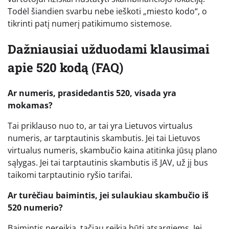
Todėl šiandien svarbu nebe ieškoti „miesto kodo“, o
tikrinti patį numerį patikimumo sistemose.
Dažniausiai užduodami klausimai
apie 520 kodą (FAQ)
Ar numeris, prasidedantis 520, visada yra
mokamas?
Tai priklauso nuo to, ar tai yra Lietuvos virtualus
numeris, ar tarptautinis skambutis. Jei tai Lietuvos
virtualus numeris, skambučio kaina atitinka jūsų plano
sąlygas. Jei tai tarptautinis skambutis iš JAV, už jį bus
taikomi tarptautinio ryšio tarifai.
Ar turėčiau baimintis, jei sulaukiau skambučio iš
520 numerio?
Baimintis nereikia, tačiau reikia būti atsargiems. Jei