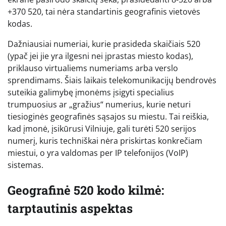
+370 520, tai nėra standartinis geografinis vietovės
kodas.
Dažniausiai numeriai, kurie prasideda skaičiais 520
(ypač jei jie yra ilgesni nei įprastas miesto kodas),
priklauso virtualiems numeriams arba verslo
sprendimams. Šiais laikais telekomunikacijų bendrovės
suteikia galimybę įmonėms įsigyti specialius
trumpuosius ar „gražius“ numerius, kurie neturi
tiesioginės geografinės sąsajos su miestu. Tai reiškia,
kad įmonė, įsikūrusi Vilniuje, gali turėti 520 serijos
numerį, kuris techniškai nėra priskirtas konkrečiam
miestui, o yra valdomas per IP telefonijos (VoIP)
sistemas.
Geografinė 520 kodo kilmė:
tarptautinis aspektas