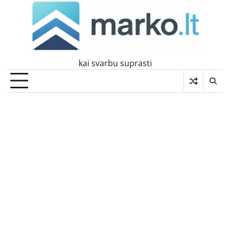
Skip
to
content
kai svarbu suprasti