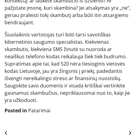
kontekstą: ar laukėte skambučio iš užsienio? Ar
pažįstate įmonę, kuri skambina? Jei atsakymas yra „ne“,
geriau praleisti tokį skambutį arba būti itin atsargiems
bendraujant.
Šiuolaikinis vartotojas turi būti tarsi savotiškas
kibernetinio saugumo specialistas. Kiekvienas
skambutis, kiekviena SMS žinutė su nuoroda ar
neaiškus telefono kodas reikalauja šiek tiek budrumo.
Supratimas apie tai, kad 520 nėra tiesioginis vietovės
kodas Lietuvoje, jau yra žingsnis į priekį, padedantis
išvengti nereikalingo streso ar finansinių nuostolių.
Saugokite savo duomenis ir visada kritiškai vertinkite
gaunamus skambučius, nepriklausomai nuo to, kaip jie
yra užkoduoti.
Posted in
Patarimai
Navigacija