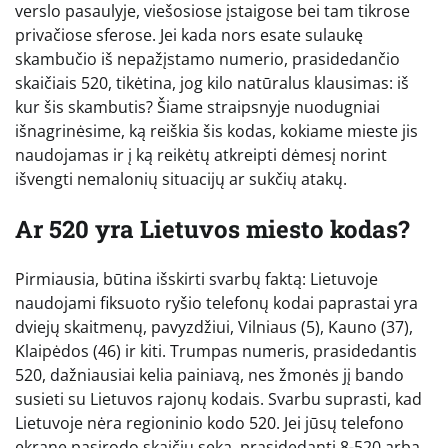
verslo pasaulyje, viešosiose įstaigose bei tam tikrose
privačiose sferose. Jei kada nors esate sulaukę
skambučio iš nepažįstamo numerio, prasidedančio
skaičiais 520, tikėtina, jog kilo natūralus klausimas: iš
kur šis skambutis? Šiame straipsnyje nuodugniai
išnagrinėsime, ką reiškia šis kodas, kokiame mieste jis
naudojamas ir į ką reikėtų atkreipti dėmesį norint
išvengti nemalonių situacijų ar sukčių atakų.
Ar 520 yra Lietuvos miesto kodas?
Pirmiausia, būtina išskirti svarbų faktą: Lietuvoje
naudojami fiksuoto ryšio telefonų kodai paprastai yra
dviejų skaitmenų, pavyzdžiui, Vilniaus (5), Kauno (37),
Klaipėdos (46) ir kiti. Trumpas numeris, prasidedantis
520, dažniausiai kelia painiavą, nes žmonės jį bando
susieti su Lietuvos rajonų kodais. Svarbu suprasti, kad
Lietuvoje nėra regioninio kodo 520. Jei jūsų telefono
ekrane pasirodo skaičių seka, prasidedanti 8-520 arba