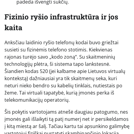
padeda išvengti sukčių.
Fizinio ryšio infrastruktūra ir jos
kaita
Anksčiau laidinio ryšio telefonų kodai buvo griežtai
susieti su fizinėmis telefono stotimis. Kiekvienas
rajonas turėjo savo „kodo zoną“. Su skaitmeninių
technologijų plėtra, ši sistema tapo lankstesnė.
Šiandien kodas 520 (jei kalbame apie Lietuvos virtualų
kontekstą) dažniausiai yra tik skaitmenų seka, kuri
neturi nieko bendro su kabelių tinklais, nutiestais po
žeme. Tai virtuali tapatybė, kurią įmonės perka iš
telekomunikacijų operatorių.
Šis pokytis vartotojams atnešė daugiau patogumo, nes
įmonės gali išlaikyti tą patį numerį net ir persikeldamos
į kitą miestą ar šalį. Tačiau kartu tai apsunkino galimybę
vartotojui fiziškai nustatyti skambinančiojo lokaciją.