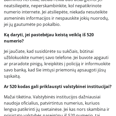
neatsiliepėte, neperskambinkite, kol nepatikrinote
numerio internete. Jei atsiliepėte, niekada nesuteikite
asmeninės informacijos ir nespauskite jokių nuorodų,
jei jų gautumėte po pokalbio.
Ką daryti, jei pastebėjau keistą veiklą iš 520
numerio?
Jei jaučiate, kad susidūrėte su sukčiais, būtinai
užblokuokite numerį savo telefone. Jei buvote apgauti
ar praradote pinigų, kreipkitės į policiją ir informuokite
savo banką, kad šie imtųsi priemonių apsaugoti jūsų
sąskaitą.
Ar 520 kodas gali priklausyti valstybinei institucijai?
Mažai tikėtina. Valstybinės institucijos dažniausiai
naudoja oficialius, patvirtintus numerius, kuriuos
lengva patikrinti jų svetainėse. Jei kas nors skambina ir
prisistato valstybės pareigūnu iš 520 numerio, tai