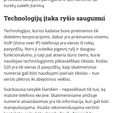
turėtų sukelti įtarimą.
Technologijų įtaka ryšio saugumui
Technologijos, kurios kadaise buvo prieinamos tik
didelėms korporacijoms, dabar yra prieinamos visiems.
VoIP (Voice over IP) telefonija yra vienas iš tokių
pavyzdžių. Nors ji suteikia pigesnį ryšį ir daugiau
funkcionalumo, ji taip pat atveria duris tiems, kurie
naudojasi technologijomis piktavališkais tikslais. Kodas
520 yra tik vienas iš pavyzdžių, kaip skaitmeniniai
numeriai gali būti naudojami įvairiais tikslais – nuo
verslo plėtros iki abejotinos veiklos.
Svarbiausia taisyklė šiandien – nepasikliauti tik tuo, ką
matote telefono ekrane. Skaitmeniniame amžiuje
numerio atvaizdavimas yra tik informacija, kuri gali būti
manipuliuojama. Visada rekomenduojama vertinti