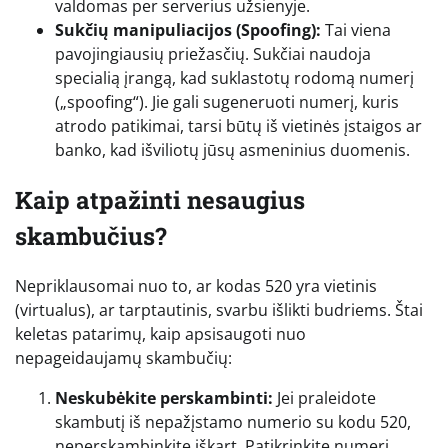
valdomas per serverius užsienyje.
Sukčių manipuliacijos (Spoofing):
Tai viena
pavojingiausių priežasčių. Sukčiai naudoja
specialią įrangą, kad suklastotų rodomą numerį
(„spoofing“). Jie gali sugeneruoti numerį, kuris
atrodo patikimai, tarsi būtų iš vietinės įstaigos ar
banko, kad išviliotų jūsų asmeninius duomenis.
Kaip atpažinti nesaugius
skambučius?
Nepriklausomai nuo to, ar kodas 520 yra vietinis
(virtualus), ar tarptautinis, svarbu išlikti budriems. Štai
keletas patarimų, kaip apsisaugoti nuo
nepageidaujamų skambučių:
Neskubėkite perskambinti:
Jei praleidote
skambutį iš nepažįstamo numerio su kodu 520,
neperskambinkite iškart. Patikrinkite numerį