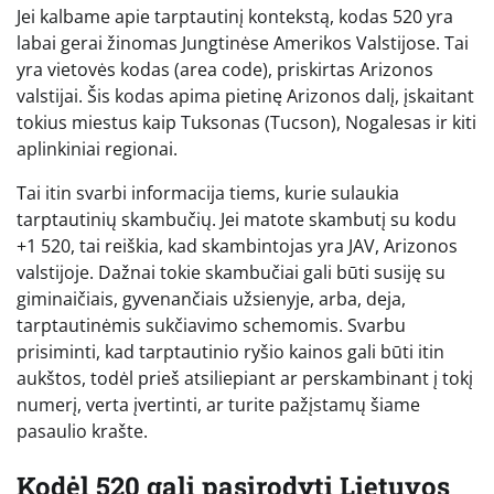
Jei kalbame apie tarptautinį kontekstą, kodas 520 yra
labai gerai žinomas Jungtinėse Amerikos Valstijose. Tai
yra vietovės kodas (area code), priskirtas Arizonos
valstijai. Šis kodas apima pietinę Arizonos dalį, įskaitant
tokius miestus kaip Tuksonas (Tucson), Nogalesas ir kiti
aplinkiniai regionai.
Tai itin svarbi informacija tiems, kurie sulaukia
tarptautinių skambučių. Jei matote skambutį su kodu
+1 520, tai reiškia, kad skambintojas yra JAV, Arizonos
valstijoje. Dažnai tokie skambučiai gali būti susiję su
giminaičiais, gyvenančiais užsienyje, arba, deja,
tarptautinėmis sukčiavimo schemomis. Svarbu
prisiminti, kad tarptautinio ryšio kainos gali būti itin
aukštos, todėl prieš atsiliepiant ar perskambinant į tokį
numerį, verta įvertinti, ar turite pažįstamų šiame
pasaulio krašte.
Kodėl 520 gali pasirodyti Lietuvos