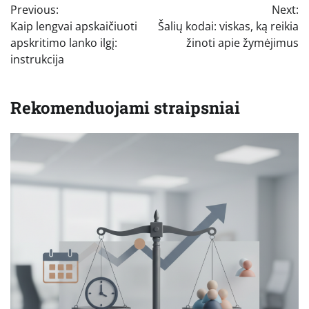
Previous:
Next:
tarp
Kaip lengvai apskaičiuoti
Šalių kodai: viskas, ką reikia
įrašų
apskritimo lanko ilgį:
žinoti apie žymėjimus
instrukcija
Rekomenduojami straipsniai