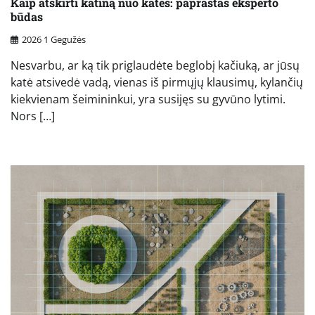
Kaip atskirti katiną nuo katės: paprastas eksperto
būdas
2026 1 Gegužės
Nesvarbu, ar ką tik priglaudėte beglobį kačiuką, ar jūsų
katė atsivedė vadą, vienas iš pirmųjų klausimų, kylančių
kiekvienam šeimininkui, yra susijęs su gyvūno lytimi.
Nors […]