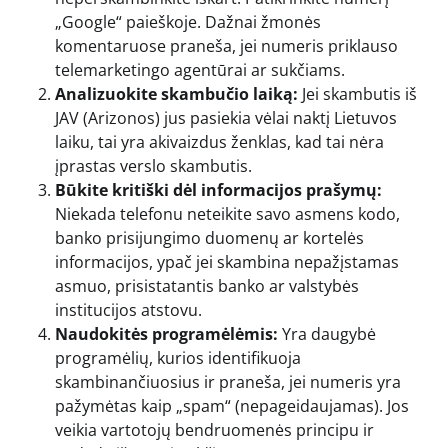
„Google“ paieškoje. Dažnai žmonės
komentaruose praneša, jei numeris priklauso
telemarketingo agentūrai ar sukčiams.
Analizuokite skambučio laiką:
Jei skambutis iš
JAV (Arizonos) jus pasiekia vėlai naktį Lietuvos
laiku, tai yra akivaizdus ženklas, kad tai nėra
įprastas verslo skambutis.
Būkite kritiški dėl informacijos prašymų:
Niekada telefonu neteikite savo asmens kodo,
banko prisijungimo duomenų ar kortelės
informacijos, ypač jei skambina nepažįstamas
asmuo, prisistatantis banko ar valstybės
institucijos atstovu.
Naudokitės programėlėmis:
Yra daugybė
programėlių, kurios identifikuoja
skambinančiuosius ir praneša, jei numeris yra
pažymėtas kaip „spam“ (nepageidaujamas). Jos
veikia vartotojų bendruomenės principu ir