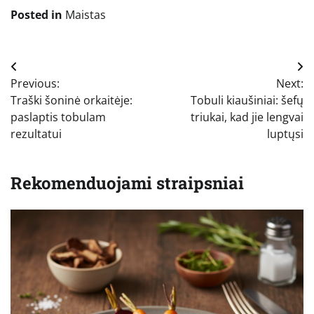
Posted in
Maistas
Navigacija
Previous:
Next:
tarp
Traški šoninė orkaitėje:
Tobuli kiaušiniai: šefų
įrašų
paslaptis tobulam
triukai, kad jie lengvai
rezultatui
luptųsi
Rekomenduojami straipsniai