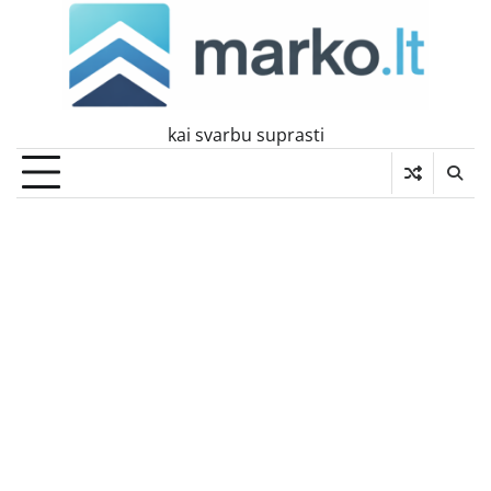
Skip
to
content
kai svarbu suprasti