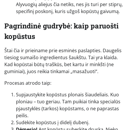
Alyvuogių aliejus čia netiks, nes jis turi per stiprų,
specifinį poskonį, kuris užgoš kopūstų gaivumą.
Pagrindinė gudrybė: kaip paruošti
kopūstus
Štai čia ir prieiname prie esminės paslapties. Daugelis
tiesiog sumaišo ingredientus šaukštu. Tai yra klaida.
Kad kopūstai būtų traškūs, bet kartu ir minkšti (ne
guminiai), juos reikia tinkamai „masažuoti“.
Procesas atrodo taip:
Supjaustykite kopūstus plonais šiaudeliais. Kuo
ploniau – tuo geriau. Tam puikiai tinka specialūs
pjaustyklės (tarkos) kopūstams, o ne paprastas
peilis.
Sudėkite kopūstus į didelį dubenį.
Dėmesio!
Ant kopūstų suberkite druską. Nieko