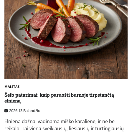
MAISTAS
Šefo patarimai: kaip paruošti burnoje tirpstančią
elnieną
2026 13 Balandžio
Elniena dažnai vadinama miško karaliene, ir ne be
reikalo. Tai viena sveikiausių, liesiausių ir turtingiausių