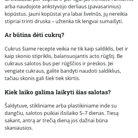
arba naudojote ankstyvojo derliaus (pavasarinius)
kopūstus. Jauni kopūstai yra labai švelnūs, jų nereikia
stipriai trinti druska – užtenka tik lengvai sumaišyti.
Ar būtina dėti cukrų?
Cukrus šiame recepte veikia ne tik kaip saldiklis, bet ir
kaip skonio stipriklis, balansuojantis acto rūgštį. Be
cukraus salotos bus per rūgščios ir prėskos. Jei
vengiate cukraus, galite bandyti naudoti saldiklius,
tačiau skonis gali šiek tiek skirtis.
Kiek laiko galima laikyti šias salotas?
Šaldytuve, stikliniame arba plastikiniame inde su
dangčiu, salotos puikiai išsilaiko 5–7 dienas. Tiesą
sakant, antrą ar trečią dieną jos dažnai būna
skaniausios.