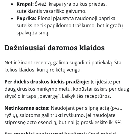
Krapai:
Švieži krapai yra puikus priedas,
suteikiantis vasariško gaivumo.
Paprika:
Plonai pjaustyta raudonoji paprika
suteiks ne tik papildomo traškumo, bet ir gražų
spalvų žaismą.
Dažniausiai daromos klaidos
Net ir žinant receptą, galima sugadinti patiekalą. Štai
kelios klaidos, kurių reikėtų vengti:
Per didelis druskos kiekis pradžioje:
Jei įdėsite per
daug druskos minkymo metu, kopūstai išskirs per daug
skysčio ir taps „pavargę“. Laikykitės receptūros.
Netinkamas actas:
Naudojant per silpną actą (pvz.,
ryžių), salotoms gali trūkti ryškumo. Jei naudojate
stipresnę acto esenciją, būtinai ją praskieskite iki 9%.