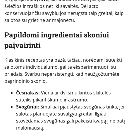
šviežios ir traškios net iki savaitės. Dėl acto
konservuojančių savybių jos nerūgsta taip greitai, kaip
salotos su grietine ar majonezu.
Papildomi ingredientai skoniui
paįvairinti
Klasikinis receptas yra bazė, tačiau, norėdami suteikti
salotoms individualumo, galite eksperimentuoti su
priedais. Svarbu nepersistengti, kad neužgožtumėte
pagrindinio skonio.
Česnakas:
Viena ar dvi smulkintos skiltelės
suteiks pikantiškumo ir aštrumo.
Svogūnai:
Smulkiai pjaustytas svogūnas tinka, jei
salotas planuojate suvalgyti greitai. Ilgiau
stovėdamas svogūnas gali pakeisti kvapą į ne patį
maloniausią.