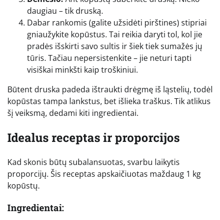
daugiau – tik druską.
Dabar rankomis (galite užsidėti pirštines) stipriai
gniaužykite kopūstus. Tai reikia daryti tol, kol jie
pradės išskirti savo sultis ir šiek tiek sumažės jų
tūris. Tačiau nepersistenkite – jie neturi tapti
visiškai minkšti kaip troškiniui.
Būtent druska padeda ištraukti drėgmę iš ląstelių, todėl
kopūstas tampa lankstus, bet išlieka traškus. Tik atlikus
šį veiksmą, dedami kiti ingredientai.
Idealus receptas ir proporcijos
Kad skonis būtų subalansuotas, svarbu laikytis
proporcijų. Šis receptas apskaičiuotas maždaug 1 kg
kopūstų.
Ingredientai: