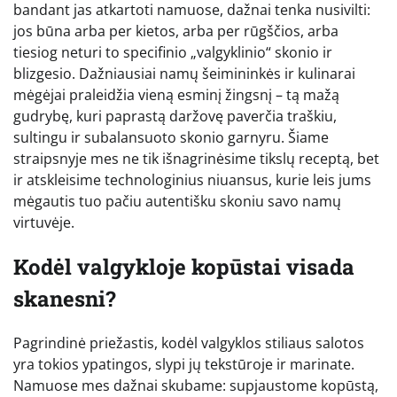
bandant jas atkartoti namuose, dažnai tenka nusivilti:
jos būna arba per kietos, arba per rūgščios, arba
tiesiog neturi to specifinio „valgyklinio“ skonio ir
blizgesio. Dažniausiai namų šeimininkės ir kulinarai
mėgėjai praleidžia vieną esminį žingsnį – tą mažą
gudrybę, kuri paprastą daržovę paverčia traškiu,
sultingu ir subalansuoto skonio garnyru. Šiame
straipsnyje mes ne tik išnagrinėsime tikslų receptą, bet
ir atskleisime technologinius niuansus, kurie leis jums
mėgautis tuo pačiu autentišku skoniu savo namų
virtuvėje.
Kodėl valgykloje kopūstai visada
skanesni?
Pagrindinė priežastis, kodėl valgyklos stiliaus salotos
yra tokios ypatingos, slypi jų tekstūroje ir marinate.
Namuose mes dažnai skubame: supjaustome kopūstą,