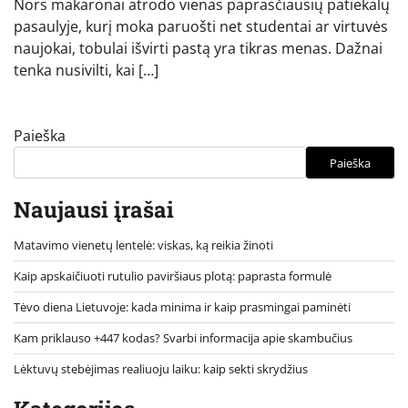
Nors makaronai atrodo vienas paprasčiausių patiekalų
pasaulyje, kurį moka paruošti net studentai ar virtuvės
naujokai, tobulai išvirti pastą yra tikras menas. Dažnai
tenka nusivilti, kai […]
Paieška
Paieška
Naujausi įrašai
Matavimo vienetų lentelė: viskas, ką reikia žinoti
Kaip apskaičiuoti rutulio paviršiaus plotą: paprasta formulė
Tėvo diena Lietuvoje: kada minima ir kaip prasmingai paminėti
Kam priklauso +447 kodas? Svarbi informacija apie skambučius
Lėktuvų stebėjimas realiuoju laiku: kaip sekti skrydžius