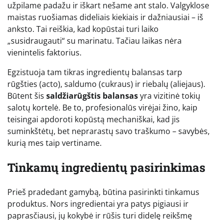
užpilame padažu ir iškart nešame ant stalo. Valgyklose
maistas ruošiamas dideliais kiekiais ir dažniausiai – iš
anksto. Tai reiškia, kad kopūstai turi laiko
„susidraugauti“ su marinatu. Tačiau laikas nėra
vienintelis faktorius.
Egzistuoja tam tikras ingredientų balansas tarp
rūgšties (acto), saldumo (cukraus) ir riebalų (aliejaus).
Būtent šis
saldžiarūgštis balansas
yra vizitinė tokių
salotų kortelė. Be to, profesionalūs virėjai žino, kaip
teisingai apdoroti kopūstą mechaniškai, kad jis
suminkštėtų, bet neprarastų savo traškumo – savybės,
kurią mes taip vertiname.
Tinkamų ingredientų pasirinkimas
Prieš pradedant gamybą, būtina pasirinkti tinkamus
produktus. Nors ingredientai yra patys pigiausi ir
paprasčiausi, jų kokybė ir rūšis turi didelę reikšmę