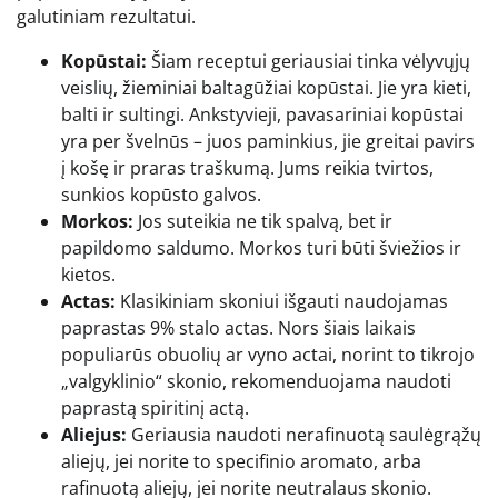
galutiniam rezultatui.
Kopūstai:
Šiam receptui geriausiai tinka vėlyvųjų
veislių, žieminiai baltagūžiai kopūstai. Jie yra kieti,
balti ir sultingi. Ankstyvieji, pavasariniai kopūstai
yra per švelnūs – juos paminkius, jie greitai pavirs
į košę ir praras traškumą. Jums reikia tvirtos,
sunkios kopūsto galvos.
Morkos:
Jos suteikia ne tik spalvą, bet ir
papildomo saldumo. Morkos turi būti šviežios ir
kietos.
Actas:
Klasikiniam skoniui išgauti naudojamas
paprastas 9% stalo actas. Nors šiais laikais
populiarūs obuolių ar vyno actai, norint to tikrojo
„valgyklinio“ skonio, rekomenduojama naudoti
paprastą spiritinį actą.
Aliejus:
Geriausia naudoti nerafinuotą saulėgrąžų
aliejų, jei norite to specifinio aromato, arba
rafinuotą aliejų, jei norite neutralaus skonio.