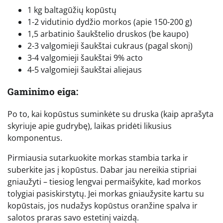
1 kg baltagūžių kopūstų
1-2 vidutinio dydžio morkos (apie 150-200 g)
1,5 arbatinio šaukštelio druskos (be kaupo)
2-3 valgomieji šaukštai cukraus (pagal skonį)
3-4 valgomieji šaukštai 9% acto
4-5 valgomieji šaukštai aliejaus
Gaminimo eiga:
Po to, kai kopūstus suminkėte su druska (kaip aprašyta
skyriuje apie gudrybę), laikas pridėti likusius
komponentus.
Pirmiausia sutarkuokite morkas stambia tarka ir
suberkite jas į kopūstus. Dabar jau nereikia stipriai
gniaužyti – tiesiog lengvai permaišykite, kad morkos
tolygiai pasiskirstytų. Jei morkas gniaužysite kartu su
kopūstais, jos nudažys kopūstus oranžine spalva ir
salotos praras savo estetinį vaizdą.