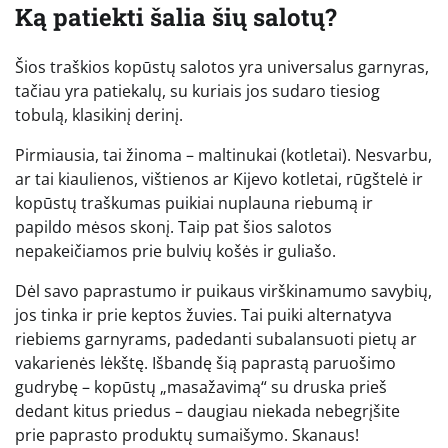
Ką patiekti šalia šių salotų?
Šios traškios kopūstų salotos yra universalus garnyras,
tačiau yra patiekalų, su kuriais jos sudaro tiesiog
tobulą, klasikinį derinį.
Pirmiausia, tai žinoma – maltinukai (kotletai). Nesvarbu,
ar tai kiaulienos, vištienos ar Kijevo kotletai, rūgštelė ir
kopūstų traškumas puikiai nuplauna riebumą ir
papildo mėsos skonį. Taip pat šios salotos
nepakeičiamos prie bulvių košės ir guliašo.
Dėl savo paprastumo ir puikaus virškinamumo savybių,
jos tinka ir prie keptos žuvies. Tai puiki alternatyva
riebiems garnyrams, padedanti subalansuoti pietų ar
vakarienės lėkštę. Išbandę šią paprastą paruošimo
gudrybę – kopūstų „masažavimą“ su druska prieš
dedant kitus priedus – daugiau niekada nebegrįšite
prie paprasto produktų sumaišymo. Skanaus!