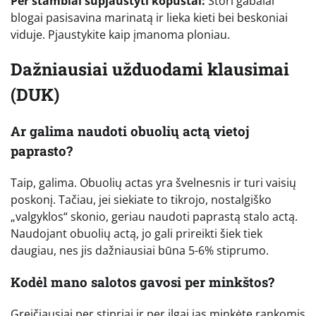
Per stambiai supjaustyti kopūstai:
Stori gabalai
blogai pasisavina marinatą ir lieka kieti bei beskoniai
viduje. Pjaustykite kaip įmanoma ploniau.
Dažniausiai užduodami klausimai
(DUK)
Ar galima naudoti obuolių actą vietoj
paprasto?
Taip, galima. Obuolių actas yra švelnesnis ir turi vaisių
poskonį. Tačiau, jei siekiate to tikrojo, nostalgiško
„valgyklos“ skonio, geriau naudoti paprastą stalo actą.
Naudojant obuolių actą, jo gali prireikti šiek tiek
daugiau, nes jis dažniausiai būna 5-6% stiprumo.
Kodėl mano salotos gavosi per minkštos?
Greičiausiai per stipriai ir per ilgai jas minkėte rankomis