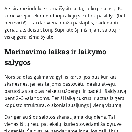
Atskirame indelyje sumaišykite actą, cukrų ir aliejų. Kai
kurie virėjai rekomenduoja aliejų šiek tiek pašildyti (bet
neužvirti!) – tai dar viena maža paslaptis, padedanti
geriau atskleisti skonį. Supilkite šį mišinį ant salotų ir
viską gerai išmaišykite.
Marinavimo laikas ir laikymo
sąlygos
Nors salotas galima valgyti iš karto, jos bus kur kas
skanesnės, jei leisite joms pastovėti. Idealiu atveju,
paruoštas salotas reikėtų uždengti ir padėti į šaldytuvą
bent 2–3 valandoms. Per šį laiką cukrus ir actas įsigers į
kopūsto struktūrą, o skoniai susijungs į vieną visumą.
Dar geriau šios salotos skanaujama kitą dieną. Tai
vienas iš tų retų patiekalų, kurie stovėdami šaldytuve
tik gerėja. Šaldytuve, sandariame inde, jos gali išbūti