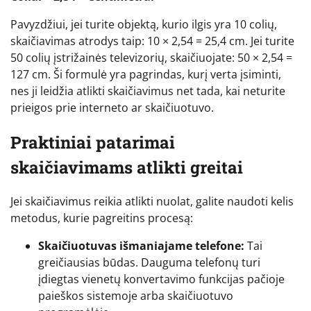
Pavyzdžiui, jei turite objektą, kurio ilgis yra 10 colių,
skaičiavimas atrodys taip: 10 × 2,54 = 25,4 cm. Jei turite
50 colių įstrižainės televizorių, skaičiuojate: 50 × 2,54 =
127 cm. Ši formulė yra pagrindas, kurį verta įsiminti,
nes ji leidžia atlikti skaičiavimus net tada, kai neturite
prieigos prie interneto ar skaičiuotuvo.
Praktiniai patarimai
skaičiavimams atlikti greitai
Jei skaičiavimus reikia atlikti nuolat, galite naudoti kelis
metodus, kurie pagreitins procesą:
Skaičiuotuvas išmaniajame telefone:
Tai
greičiausias būdas. Dauguma telefonų turi
įdiegtas vienetų konvertavimo funkcijas pačioje
paieškos sistemoje arba skaičiuotuvo