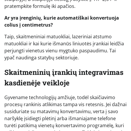
pratempkite formulę iki apačios.
Ar yra įrenginių, kurie automatiškai konvertuoja
colius į centimetrus?
Taip, skaitmeniniai matuokliai, lazeriniai atstumo
matuokliai ir kai kurie išmanūs liniuotės įrankiai leidžia
perjungti vienetus vienu mygtuko paspaudimu. Tai
ypač naudinga statybų sektoriuje.
Skaitmeninių įrankių integravimas
kasdienėje veikloje
Gyvename technologijų amžiuje, todėl skaičiavimo
procesų rankinis atlikimas tampa vis retesnis. Jei dažnai
susiduriate su matavimų konvertavimu, verta į savo
naršyklę įsidiegti plėtinį arba išmaniajame telefone
turėti patikimą vienetų konvertavimo programėlę, kuri