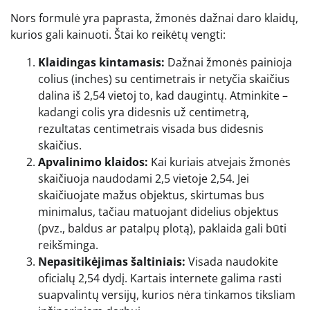
Nors formulė yra paprasta, žmonės dažnai daro klaidų,
kurios gali kainuoti. Štai ko reikėtų vengti:
Klaidingas kintamasis:
Dažnai žmonės painioja
colius (inches) su centimetrais ir netyčia skaičius
dalina iš 2,54 vietoj to, kad daugintų. Atminkite –
kadangi colis yra didesnis už centimetrą,
rezultatas centimetrais visada bus didesnis
skaičius.
Apvalinimo klaidos:
Kai kuriais atvejais žmonės
skaičiuoja naudodami 2,5 vietoje 2,54. Jei
skaičiuojate mažus objektus, skirtumas bus
minimalus, tačiau matuojant didelius objektus
(pvz., baldus ar patalpų plotą), paklaida gali būti
reikšminga.
Nepasitikėjimas šaltiniais:
Visada naudokite
oficialų 2,54 dydį. Kartais internete galima rasti
suapvalintų versijų, kurios nėra tinkamos tiksliam