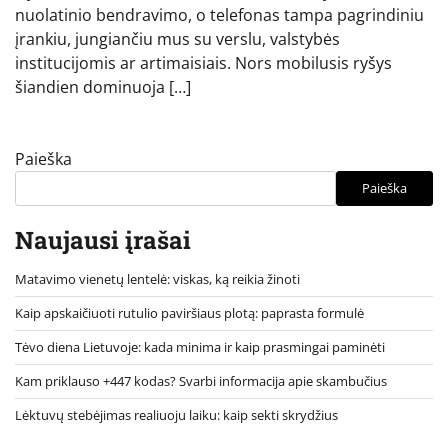
nuolatinio bendravimo, o telefonas tampa pagrindiniu
įrankiu, jungiančiu mus su verslu, valstybės
institucijomis ar artimaisiais. Nors mobilusis ryšys
šiandien dominuoja […]
Paieška
Paieška
Naujausi įrašai
Matavimo vienetų lentelė: viskas, ką reikia žinoti
Kaip apskaičiuoti rutulio paviršiaus plotą: paprasta formulė
Tėvo diena Lietuvoje: kada minima ir kaip prasmingai paminėti
Kam priklauso +447 kodas? Svarbi informacija apie skambučius
Lėktuvų stebėjimas realiuoju laiku: kaip sekti skrydžius