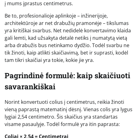
į mums įprastus centimetrus.
Be to, profesionalioje aplinkoje – inžinerijoje,
architektūroje ar net drabužių pramonėje – tikslumas
yra kritiškai svarbus. Net nedidelė konvertavimo klaida
gali lemti, kad užsakyta detalė netiks į numatytą vietą
arba drabužis bus netinkamo dydžio. Todėl svarbu ne
tik žinoti, kaip atlikti skaičiavimą, bet ir suprasti, kodėl
tam tikri skaičiai yra tokie, kokie jie yra.
Pagrindinė formulė: kaip skaičiuoti
savarankiškai
Norint konvertuoti colius į centimetrus, reikia žinoti
vieną paprastą matematinį dėsnį. Vienas colis yra lygus
lygiai 2,54 centimetro. Šis skaičius yra standartas
visame pasaulyje. Todėl formulė yra itin paprasta:
Coliai × 2,54 = Centimetrai