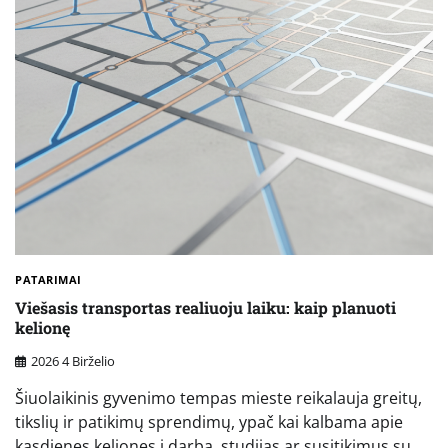
PATARIMAI
Viešasis transportas realiuoju laiku: kaip planuoti
kelionę
2026 4 Birželio
Šiuolaikinis gyvenimo tempas mieste reikalauja greitų,
tikslių ir patikimų sprendimų, ypač kai kalbama apie
kasdienes keliones į darbą, studijas ar susitikimus su