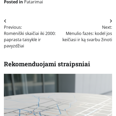
Posted in
Patarimai
Navigacija
Previous:
Next:
tarp
Romėniški skaičiai iki 2000:
Mėnulio fazės: kodėl jos
įrašų
paprasta taisyklė ir
keičiasi ir ką svarbu žinoti
pavyzdžiai
Rekomenduojami straipsniai