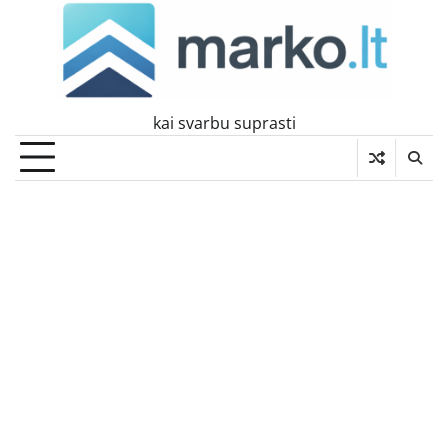
Skip
to
content
kai svarbu suprasti