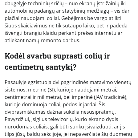
daugelyje techninių sričių – nuo ekranų įstrižainių iki
automobilių padangų ar statybinių medžiagų – vis dar
plačiai naudojami coliai. Gebėjimas be vargo atlikti
šiuos skaičiavimus ne tik sutaupo laiko, bet ir padeda
išvengti brangių klaidų perkant prekes internetu ar
atliekant namų remonto darbus.
Kodėl svarbu suprasti colių ir
centimetrų santykį?
Pasaulyje egzistuoja dvi pagrindinės matavimo vienetų
sistemos: metrinė (SI), kurioje naudojami metrai,
centimetrai ir milimetrai, bei imperinė (JAV tradicinė),
kurioje dominuoja coliai, pėdos ir jardai. Šis
dviprasmiškumas dažnai sukelia nesusipratimų.
Pavyzdžiui, įsigijus televizorių, kurio ekrano dydis
nurodomas coliais, gali būti sunku įsivaizduoti, ar jis
tilps jūsų baldų sekcijoje, jei nepaverčiate šių duomenų