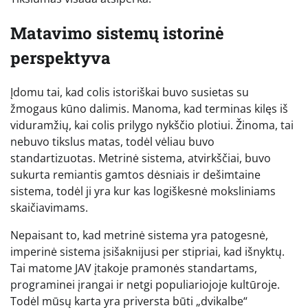
Matavimo sistemų istorinė
perspektyva
Įdomu tai, kad colis istoriškai buvo susietas su
žmogaus kūno dalimis. Manoma, kad terminas kilęs iš
viduramžių, kai colis prilygo nykščio plotiui. Žinoma, tai
nebuvo tikslus matas, todėl vėliau buvo
standartizuotas. Metrinė sistema, atvirkščiai, buvo
sukurta remiantis gamtos dėsniais ir dešimtaine
sistema, todėl ji yra kur kas logiškesnė moksliniams
skaičiavimams.
Nepaisant to, kad metrinė sistema yra patogesnė,
imperinė sistema įsišaknijusi per stipriai, kad išnyktų.
Tai matome JAV įtakoje pramonės standartams,
programinei įrangai ir netgi populiariojoje kultūroje.
Todėl mūsų karta yra priversta būti „dvikalbe“