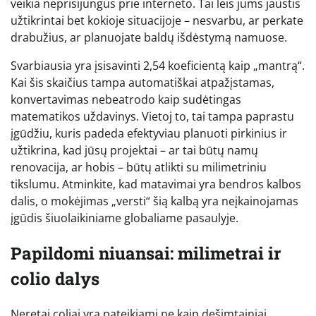
veikia neprisijungus prie interneto. Tai leis jums jaustis
užtikrintai bet kokioje situacijoje – nesvarbu, ar perkate
drabužius, ar planuojate baldų išdėstymą namuose.
Svarbiausia yra įsisavinti 2,54 koeficientą kaip „mantrą“.
Kai šis skaičius tampa automatiškai atpažįstamas,
konvertavimas nebeatrodo kaip sudėtingas
matematikos uždavinys. Vietoj to, tai tampa paprastu
įgūdžiu, kuris padeda efektyviau planuoti pirkinius ir
užtikrina, kad jūsų projektai – ar tai būtų namų
renovacija, ar hobis – būtų atlikti su milimetriniu
tikslumu. Atminkite, kad matavimai yra bendros kalbos
dalis, o mokėjimas „versti“ šią kalbą yra neįkainojamas
įgūdis šiuolaikiniame globaliame pasaulyje.
Papildomi niuansai: milimetrai ir
colio dalys
Neretai coliai yra pateikiami ne kaip dešimtainiai