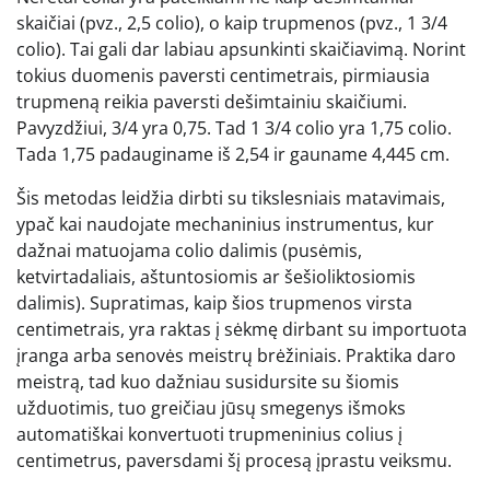
skaičiai (pvz., 2,5 colio), o kaip trupmenos (pvz., 1 3/4
colio). Tai gali dar labiau apsunkinti skaičiavimą. Norint
tokius duomenis paversti centimetrais, pirmiausia
trupmeną reikia paversti dešimtainiu skaičiumi.
Pavyzdžiui, 3/4 yra 0,75. Tad 1 3/4 colio yra 1,75 colio.
Tada 1,75 padauginame iš 2,54 ir gauname 4,445 cm.
Šis metodas leidžia dirbti su tikslesniais matavimais,
ypač kai naudojate mechaninius instrumentus, kur
dažnai matuojama colio dalimis (pusėmis,
ketvirtadaliais, aštuntosiomis ar šešioliktosiomis
dalimis). Supratimas, kaip šios trupmenos virsta
centimetrais, yra raktas į sėkmę dirbant su importuota
įranga arba senovės meistrų brėžiniais. Praktika daro
meistrą, tad kuo dažniau susidursite su šiomis
užduotimis, tuo greičiau jūsų smegenys išmoks
automatiškai konvertuoti trupmeninius colius į
centimetrus, paversdami šį procesą įprastu veiksmu.