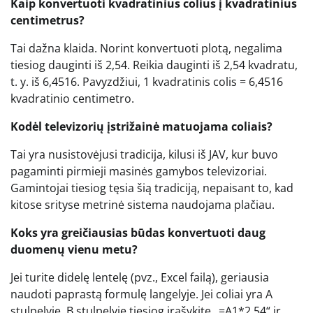
Kaip konvertuoti kvadratinius colius į kvadratinius
centimetrus?
Tai dažna klaida. Norint konvertuoti plotą, negalima
tiesiog dauginti iš 2,54. Reikia dauginti iš 2,54 kvadratu,
t. y. iš 6,4516. Pavyzdžiui, 1 kvadratinis colis = 6,4516
kvadratinio centimetro.
Kodėl televizorių įstrižainė matuojama coliais?
Tai yra nusistovėjusi tradicija, kilusi iš JAV, kur buvo
pagaminti pirmieji masinės gamybos televizoriai.
Gamintojai tiesiog tęsia šią tradiciją, nepaisant to, kad
kitose srityse metrinė sistema naudojama plačiau.
Koks yra greičiausias būdas konvertuoti daug
duomenų vienu metu?
Jei turite didelę lentelę (pvz., Excel failą), geriausia
naudoti paprastą formulę langelyje. Jei coliai yra A
stulpelyje, B stulpelyje tiesiog įrašykite „=A1*2,54“ ir