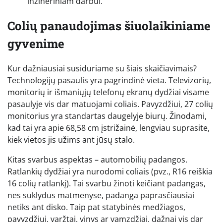
inžineriniam darbui.
Colių panaudojimas šiuolaikiniame
gyvenime
Kur dažniausiai susiduriame su šiais skaičiavimais?
Technologijų pasaulis yra pagrindinė vieta. Televizorių,
monitorių ir išmaniųjų telefonų ekranų dydžiai visame
pasaulyje vis dar matuojami coliais. Pavyzdžiui, 27 colių
monitorius yra standartas daugelyje biurų. Žinodami,
kad tai yra apie 68,58 cm įstrižainė, lengviau suprasite,
kiek vietos jis užims ant jūsų stalo.
Kitas svarbus aspektas – automobilių padangos.
Ratlankių dydžiai yra nurodomi coliais (pvz., R16 reiškia
16 colių ratlankį). Tai svarbu žinoti keičiant padangas,
nes suklydus matmenyse, padanga paprasčiausiai
netiks ant disko. Taip pat statybinės medžiagos,
pavyzdžiui, varžtai, vinys ar vamzdžiai, dažnai vis dar