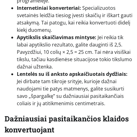
programėlėje.
Internetiniai konverteriai:
Specializuotos
svetainės leidžia tiesiog įvesti skaičių ir iškart gauti
atsakymą. Tai patogu, kai reikia konvertuoti didelį
kiekį duomenų.
Apytikslis skaičiavimas mintyse:
Jei reikia tik
labai apytikslio rezultato, galite dauginti iš 2,5.
Pavyzdžiui, 10 colių × 2,5 = 25 cm. Tai nėra visiškai
tikslu, tačiau kasdienėse situacijose tokio tikslumo
dažnai užtenka.
Lentelės su iš anksto apskaičiuotais dydžiais:
Jei dirbate tam tikroje srityje, kurioje dažnai
naudojami tie patys matmenys, galite susikurti
savo „špargalkę” su dažniausiai pasitaikančiais
coliais ir jų atitikmenimis centimetrais.
Dažniausiai pasitaikančios klaidos
konvertuojant