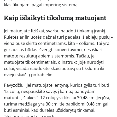
klasifikuojami pagal imperinę sistemą.
Kaip išlaikyti tikslumą matuojant
Jei matuojate fiziškai, svarbu naudoti tinkamą įrankį.
Ruletės ar liniuotės dažnai turi padalas iš abiejų pusių –
viena pusė skirta centimetrams, kita – coliams. Tai yra
geriausias būdas išvengti konvertavimo, nes iškart
matote rezultatą abiem sistemomis. Tačiau, jei
matuojate tik centimetrais, o instrukcijoje nurodyti
coliai, visada naudokite skaičiuotuvą su tikslumu iki
dviejų skaičių po kablelio.
Pavyzdžiui, jei matuojate lentyną, kurios gylis turi būti
12 colių, nespauskite savęs į kampą bandydami
matuoti „iš akies“. 12 colių yra tiksliai 30,48 cm. Jei jūsų
turima medžiaga yra 30 cm, tie papildomi 0,48 cm gali
būti esminiai, kad durelės užsidarytų tinkamai.
Tikslumas visada atsiperka.