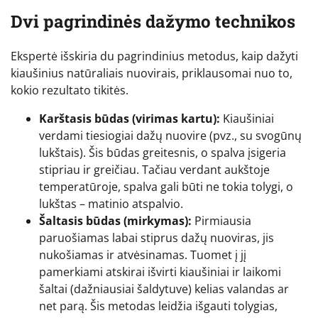
Dvi pagrindinės dažymo technikos
Ekspertė išskiria du pagrindinius metodus, kaip dažyti
kiaušinius natūraliais nuovirais, priklausomai nuo to,
kokio rezultato tikitės.
Karštasis būdas (virimas kartu):
Kiaušiniai
verdami tiesiogiai dažų nuovire (pvz., su svogūnų
lukštais). Šis būdas greitesnis, o spalva įsigeria
stipriau ir greičiau. Tačiau verdant aukštoje
temperatūroje, spalva gali būti ne tokia tolygi, o
lukštas – matinio atspalvio.
Šaltasis būdas (mirkymas):
Pirmiausia
paruošiamas labai stiprus dažų nuoviras, jis
nukošiamas ir atvėsinamas. Tuomet į jį
pamerkiami atskirai išvirti kiaušiniai ir laikomi
šaltai (dažniausiai šaldytuve) kelias valandas ar
net parą. Šis metodas leidžia išgauti tolygias,