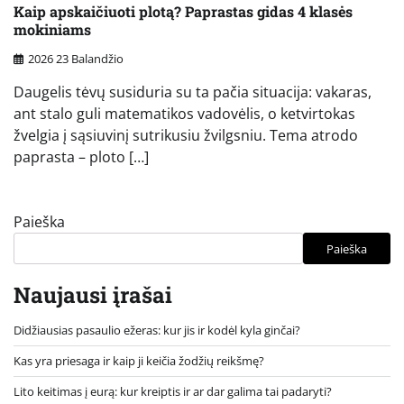
Kaip apskaičiuoti plotą? Paprastas gidas 4 klasės
mokiniams
2026 23 Balandžio
Daugelis tėvų susiduria su ta pačia situacija: vakaras,
ant stalo guli matematikos vadovėlis, o ketvirtokas
žvelgia į sąsiuvinį sutrikusiu žvilgsniu. Tema atrodo
paprasta – ploto […]
Paieška
Paieška
Naujausi įrašai
Didžiausias pasaulio ežeras: kur jis ir kodėl kyla ginčai?
Kas yra priesaga ir kaip ji keičia žodžių reikšmę?
Lito keitimas į eurą: kur kreiptis ir ar dar galima tai padaryti?