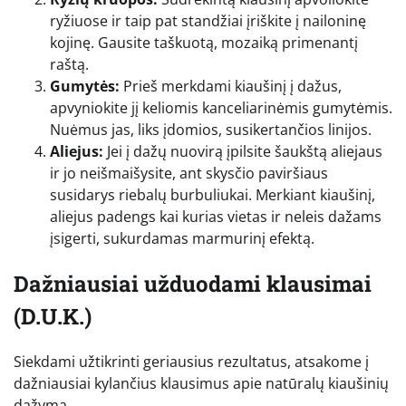
ryžiuose ir taip pat standžiai įriškite į nailoninę
kojinę. Gausite taškuotą, mozaiką primenantį
raštą.
Gumytės:
Prieš merkdami kiaušinį į dažus,
apvyniokite jį keliomis kanceliarinėmis gumytėmis.
Nuėmus jas, liks įdomios, susikertančios linijos.
Aliejus:
Jei į dažų nuovirą įpilsite šaukštą aliejaus
ir jo neišmaišysite, ant skysčio paviršiaus
susidarys riebalų burbuliukai. Merkiant kiaušinį,
aliejus padengs kai kurias vietas ir neleis dažams
įsigerti, sukurdamas marmurinį efektą.
Dažniausiai užduodami klausimai
(D.U.K.)
Siekdami užtikrinti geriausius rezultatus, atsakome į
dažniausiai kylančius klausimus apie natūralų kiaušinių
dažymą.