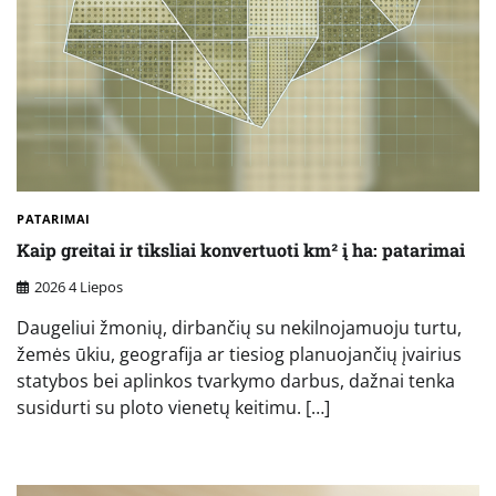
PATARIMAI
Kaip greitai ir tiksliai konvertuoti km² į ha: patarimai
2026 4 Liepos
Daugeliui žmonių, dirbančių su nekilnojamuoju turtu,
žemės ūkiu, geografija ar tiesiog planuojančių įvairius
statybos bei aplinkos tvarkymo darbus, dažnai tenka
susidurti su ploto vienetų keitimu. […]