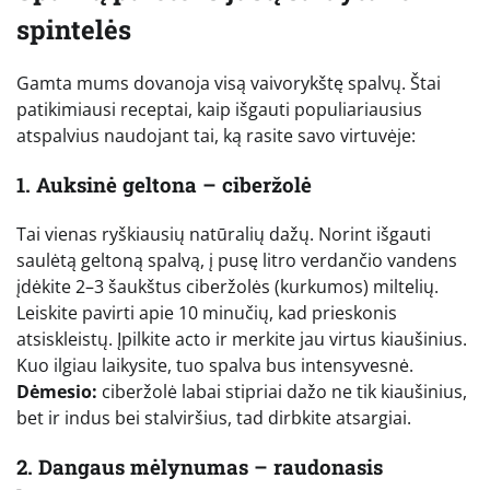
spintelės
Gamta mums dovanoja visą vaivorykštę spalvų. Štai
patikimiausi receptai, kaip išgauti populiariausius
atspalvius naudojant tai, ką rasite savo virtuvėje:
1. Auksinė geltona – ciberžolė
Tai vienas ryškiausių natūralių dažų. Norint išgauti
saulėtą geltoną spalvą, į pusę litro verdančio vandens
įdėkite 2–3 šaukštus ciberžolės (kurkumos) miltelių.
Leiskite pavirti apie 10 minučių, kad prieskonis
atsiskleistų. Įpilkite acto ir merkite jau virtus kiaušinius.
Kuo ilgiau laikysite, tuo spalva bus intensyvesnė.
Dėmesio:
ciberžolė labai stipriai dažo ne tik kiaušinius,
bet ir indus bei stalviršius, tad dirbkite atsargiai.
2. Dangaus mėlynumas – raudonasis