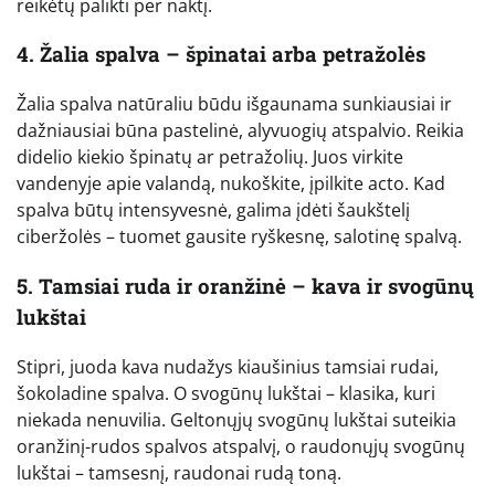
reikėtų palikti per naktį.
4. Žalia spalva – špinatai arba petražolės
Žalia spalva natūraliu būdu išgaunama sunkiausiai ir
dažniausiai būna pastelinė, alyvuogių atspalvio. Reikia
didelio kiekio špinatų ar petražolių. Juos virkite
vandenyje apie valandą, nukoškite, įpilkite acto. Kad
spalva būtų intensyvesnė, galima įdėti šaukštelį
ciberžolės – tuomet gausite ryškesnę, salotinę spalvą.
5. Tamsiai ruda ir oranžinė – kava ir svogūnų
lukštai
Stipri, juoda kava nudažys kiaušinius tamsiai rudai,
šokoladine spalva. O svogūnų lukštai – klasika, kuri
niekada nenuvilia. Geltonųjų svogūnų lukštai suteikia
oranžinį-rudos spalvos atspalvį, o raudonųjų svogūnų
lukštai – tamsesnį, raudonai rudą toną.