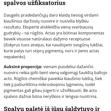
spalvos užfiksatorius
Daugelis pradedančiųjų daro klaidą tiesiog virdami
kiaušinius daržovių nuovire ir nusivilia blyškiu
rezultatu. Ekspertė atskleidžia vieną svarbiausių
gudrybių – tai rūgštis. Actas yra būtinas komponentas
beveik visuose natūralaus dažymo receptuose
(išskyrus tuos atvejus, kai naudojami svogūnų lukštai,
kurie patys turi stiprų pigmentą, nors ir jiems actas
nepakenks).
Auksinė proporcija:
vienam puodeliui dažančio
nuoviro reikia įpilti bent vieną valgomąjį šaukštą baltojo
acto. Rūgštis chemiškai paveikia kiaušinio lukštą, šiek
tiek jį pašiurkština mikroskopiniu lygmeniu, todėl
pigmentas gali giliau įsigerti ir užsifiksuoti. Be acto
spalvos dažnai būna neryškios ir lengvai nusitrina.
Spalvų paletė iš jūsų šaldytuvo ir