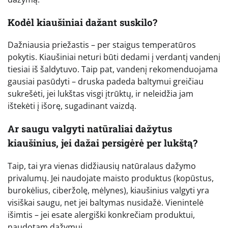
Kodėl kiaušiniai dažant suskilo?
Dažniausia priežastis – per staigus temperatūros
pokytis. Kiaušiniai neturi būti dedami į verdantį vandenį
tiesiai iš šaldytuvo. Taip pat, vandenį rekomenduojama
gausiai pasūdyti – druska padeda baltymui greičiau
sukrešėti, jei lukštas visgi įtrūktų, ir neleidžia jam
ištekėti į išorę, sugadinant vaizdą.
Ar saugu valgyti natūraliai dažytus
kiaušinius, jei dažai persigėrė per lukštą?
Taip, tai yra vienas didžiausių natūralaus dažymo
privalumų. Jei naudojate maisto produktus (kopūstus,
burokėlius, ciberžolę, mėlynes), kiaušinius valgyti yra
visiškai saugu, net jei baltymas nusidažė. Vienintelė
išimtis – jei esate alergiški konkrečiam produktui,
naudotam dažymui.