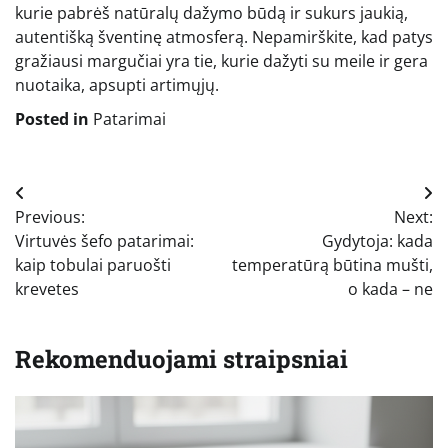
kurie pabrėš natūralų dažymo būdą ir sukurs jaukią,
autentišką šventinę atmosferą. Nepamirškite, kad patys
gražiausi margučiai yra tie, kurie dažyti su meile ir gera
nuotaika, apsupti artimųjų.
Posted in
Patarimai
Navigacija
Previous:
Next:
tarp
Virtuvės šefo patarimai:
Gydytoja: kada
įrašų
kaip tobulai paruošti
temperatūrą būtina mušti,
krevetes
o kada – ne
Rekomenduojami straipsniai