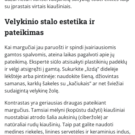
su įprastais virtais kiaušiniais.
Velykinio stalo estetika ir
pateikimas
Kai margučiai jau paruošti ir spindi įvairiausiomis
gamtos spalvomis, ateina laikas pagalvoti apie jų
pateikimą. Ekspertė siūlo atsisakyti plastikinių padėklų
ir vėlgi atsigręžti į gamtą. Sukurkite „lizdą” didelėje
lėkštėje arba pintinėje: naudokite šieną, džiovintas
samanas, karklų šakeles su „kačiukais” ar net šviežiai
sudaigintą velykinę žolę.
Kontrastas yra geriausias draugas pateikiant
margučius. Tamsiai mėlyni (kopūstu dažyti) kiaušiniai
nuostabiai atrodo šalia auksinių (ciberžolė) ar
natūraliai rudų kiaušinių. Taip pat galite naudoti
medines riekeles, linines servetėles ir keraminius indus,