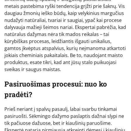
metais pastebima ryški tendencija grįžti prie šaknų. Vis
daugiau žmonių ieško būdų, kaip velykinius margučius
nudažyti natūraliai, tvariai ir saugiai, ypač kai procese
dalyvauja mažieji šeimos nariai. Ekspertai pabrėžia, kad
natūralus dažymas nėra tik mados reikalas – tai
kūrybiškas procesas, leidžiantis išgauti unikalius,
gamtos įkvėptus atspalvius, kurių neįmanoma atkartoti
jokiais cheminiais pakaitalais. Be to, naudojant maisto
produktus, esate tikri, kad ant jūsų stalo puikuojasi
sveikas ir saugus maistas.
Pasiruošimas procesui: nuo ko
pradėti?
Prieš neriant į spalvų pasaulį, labai svarbu tinkamai
pasiruošti. Sėkmingo dažymo paslaptis dažnai slypi ne
tik pačiuose dažuose, bet ir kiaušinių paruošime.
Ekspertė pataria pirmiausia atkreipti dėmesį į kiaušinių