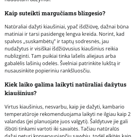
Kaip suteikti margučiams blizgesio?
Natūraliai dažyti kiaušiniai, ypač išdžiūvę, dažnai būna
matiniai ir tarsi pasidengę lengva kreida. Norint, kad
spalvos „suskambėtų” ir taptų sodresnės, jau
nudažytus ir visiškai išdžiūvusius kiaušinius reikia
nublizginti. Tam puikiai tinka lašelis aliejaus arba
gabalėlis lašinių odelės. Švelniai patrinkite lukštą ir
nusausinkite popieriniu rankšluosčiu.
Kiek laiko galima laikyti natūraliai dažytus
kiaušinius?
Virtus kiaušinius, nesvarbu, kaip jie dažyti, kambario
temperatūroje rekomenduojama laikyti ne ilgiau kaip 2
valandas (jei planuojate juos valgyti). Šaldytuve jie gali
išbūti tinkami vartoti iki savaitės. Tačiau natūralūs
dažai neturi konservuojančių savybių, todėl elkitės kaip