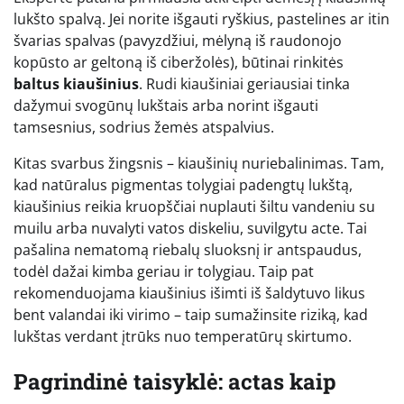
lukšto spalvą. Jei norite išgauti ryškius, pastelines ar itin
švarias spalvas (pavyzdžiui, mėlyną iš raudonojo
kopūsto ar geltoną iš ciberžolės), būtinai rinkitės
baltus kiaušinius
. Rudi kiaušiniai geriausiai tinka
dažymui svogūnų lukštais arba norint išgauti
tamsesnius, sodrius žemės atspalvius.
Kitas svarbus žingsnis – kiaušinių nuriebalinimas. Tam,
kad natūralus pigmentas tolygiai padengtų lukštą,
kiaušinius reikia kruopščiai nuplauti šiltu vandeniu su
muilu arba nuvalyti vatos diskeliu, suvilgytu acte. Tai
pašalina nematomą riebalų sluoksnį ir antspaudus,
todėl dažai kimba geriau ir tolygiau. Taip pat
rekomenduojama kiaušinius išimti iš šaldytuvo likus
bent valandai iki virimo – taip sumažinsite riziką, kad
lukštas verdant įtrūks nuo temperatūrų skirtumo.
Pagrindinė taisyklė: actas kaip