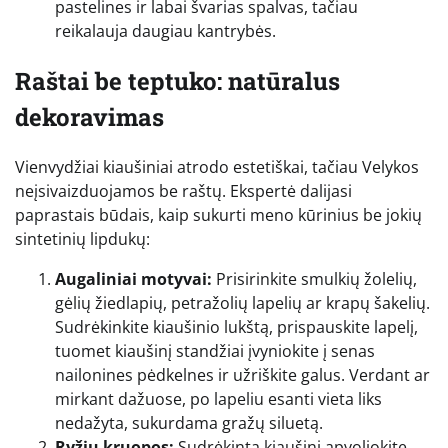
pastelines ir labai švarias spalvas, tačiau
reikalauja daugiau kantrybės.
Raštai be teptuko: natūralus
dekoravimas
Vienvydžiai kiaušiniai atrodo estetiškai, tačiau Velykos
neįsivaizduojamos be raštų. Ekspertė dalijasi
paprastais būdais, kaip sukurti meno kūrinius be jokių
sintetinių lipdukų:
Augaliniai motyvai:
Prisirinkite smulkių žolelių,
gėlių žiedlapių, petražolių lapelių ar krapų šakelių.
Sudrėkinkite kiaušinio lukštą, prispauskite lapelį,
tuomet kiaušinį standžiai įvyniokite į senas
nailonines pėdkelnes ir užriškite galus. Verdant ar
mirkant dažuose, po lapeliu esanti vieta liks
nedažyta, sukurdama gražų siluetą.
Ryžių kruopos:
Sudrėkintą kiaušinį apvoliokite