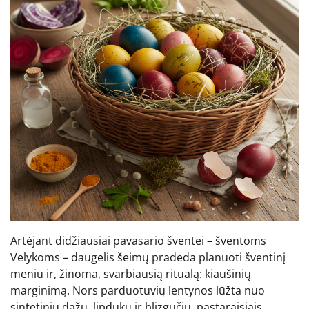
Artėjant didžiausiai pavasario šventei – šventoms
Velykoms – daugelis šeimų pradeda planuoti šventinį
meniu ir, žinoma, svarbiausią ritualą: kiaušinių
marginimą. Nors parduotuvių lentynos lūžta nuo
sintetinių dažų, lipdukų ir blizgučių, pastaraisiais