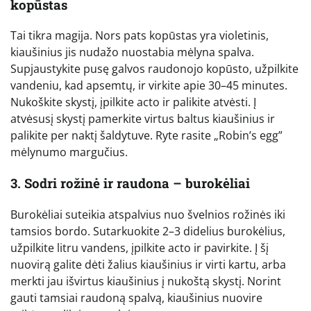
kopūstas
Tai tikra magija. Nors pats kopūstas yra violetinis,
kiaušinius jis nudažo nuostabia mėlyna spalva.
Supjaustykite pusę galvos raudonojo kopūsto, užpilkite
vandeniu, kad apsemtų, ir virkite apie 30–45 minutes.
Nukoškite skystį, įpilkite acto ir palikite atvėsti. Į
atvėsusį skystį pamerkite virtus baltus kiaušinius ir
palikite per naktį šaldytuve. Ryte rasite „Robin’s egg”
mėlynumo margučius.
3. Sodri rožinė ir raudona – burokėliai
Burokėliai suteikia atspalvius nuo švelnios rožinės iki
tamsios bordo. Sutarkuokite 2–3 didelius burokėlius,
užpilkite litru vandens, įpilkite acto ir pavirkite. Į šį
nuovirą galite dėti žalius kiaušinius ir virti kartu, arba
merkti jau išvirtus kiaušinius į nukoštą skystį. Norint
gauti tamsiai raudoną spalvą, kiaušinius nuovire