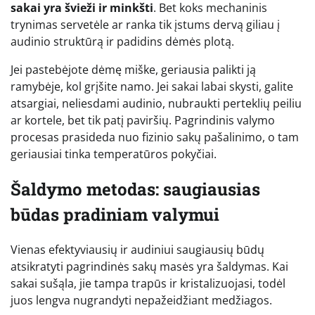
sakai yra švieži ir minkšti
. Bet koks mechaninis
trynimas servetėle ar ranka tik įstums dervą giliau į
audinio struktūrą ir padidins dėmės plotą.
Jei pastebėjote dėmę miške, geriausia palikti ją
ramybėje, kol grįšite namo. Jei sakai labai skysti, galite
atsargiai, neliesdami audinio, nubraukti perteklių peiliu
ar kortele, bet tik patį paviršių. Pagrindinis valymo
procesas prasideda nuo fizinio sakų pašalinimo, o tam
geriausiai tinka temperatūros pokyčiai.
Šaldymo metodas: saugiausias
būdas pradiniam valymui
Vienas efektyviausių ir audiniui saugiausių būdų
atsikratyti pagrindinės sakų masės yra šaldymas. Kai
sakai sušąla, jie tampa trapūs ir kristalizuojasi, todėl
juos lengva nugrandyti nepažeidžiant medžiagos.