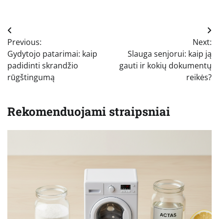
Navigacija
Previous:
Next:
tarp
Gydytojo patarimai: kaip
Slauga senjorui: kaip ją
įrašų
padidinti skrandžio
gauti ir kokių dokumentų
rūgštingumą
reikės?
Rekomenduojami straipsniai