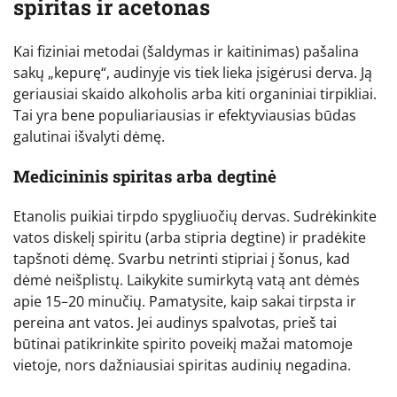
spiritas ir acetonas
Kai fiziniai metodai (šaldymas ir kaitinimas) pašalina
sakų „kepurę“, audinyje vis tiek lieka įsigėrusi derva. Ją
geriausiai skaido alkoholis arba kiti organiniai tirpikliai.
Tai yra bene populiariausias ir efektyviausias būdas
galutinai išvalyti dėmę.
Medicininis spiritas arba degtinė
Etanolis puikiai tirpdo spygliuočių dervas. Sudrėkinkite
vatos diskelį spiritu (arba stipria degtine) ir pradėkite
tapšnoti dėmę. Svarbu netrinti stipriai į šonus, kad
dėmė neišplistų. Laikykite sumirkytą vatą ant dėmės
apie 15–20 minučių. Pamatysite, kaip sakai tirpsta ir
pereina ant vatos. Jei audinys spalvotas, prieš tai
būtinai patikrinkite spirito poveikį mažai matomoje
vietoje, nors dažniausiai spiritas audinių negadina.