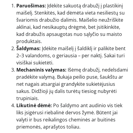
Paruošimas:
Įdėkite sakuotą drabužį į plastikinį
maišelį. Stenkitės, kad dėmėta vieta nesiliestų su
švariomis drabužio dalimis. Maišelio neužriškite
aklinai, kad nesikauptų drėgmė, bet įsitikinkite,
kad drabužis apsaugotas nuo sąlyčio su maisto
produktais.
Šaldymas:
Įdėkite maišelį į šaldiklį ir palikite bent
2–3 valandoms, o geriausia – per naktį. Sakai turi
visiškai sukietėti.
Mechaninis valymas:
Išėmę drabužį, nedelsdami
pradėkite valymą. Bukaja peilio puse, šaukštu ar
net nagais atsargiai grandykite sukietėjusius
sakus. Didžioji jų dalis turėtų tiesiog nubyrėti
trupiniais.
Likutinė dėmė:
Po šaldymo ant audinio vis tiek
liks įsigėrusi riebalinė dervos žymė. Būtent jai
valyti ir bus reikalingos cheminės ar buitinės
priemonės, aprašytos toliau.