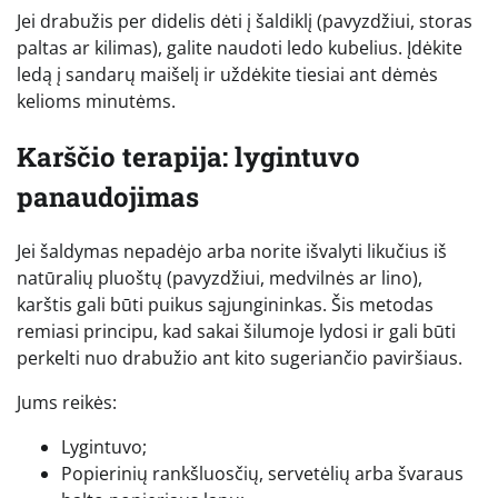
Jei drabužis per didelis dėti į šaldiklį (pavyzdžiui, storas
paltas ar kilimas), galite naudoti ledo kubelius. Įdėkite
ledą į sandarų maišelį ir uždėkite tiesiai ant dėmės
kelioms minutėms.
Karščio terapija: lygintuvo
panaudojimas
Jei šaldymas nepadėjo arba norite išvalyti likučius iš
natūralių pluoštų (pavyzdžiui, medvilnės ar lino),
karštis gali būti puikus sąjungininkas. Šis metodas
remiasi principu, kad sakai šilumoje lydosi ir gali būti
perkelti nuo drabužio ant kito sugeriančio paviršiaus.
Jums reikės:
Lygintuvo;
Popierinių rankšluosčių, servetėlių arba švaraus