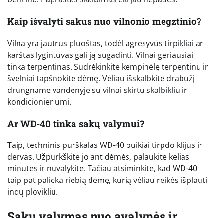
Kaip išvalyti sakus nuo vilnonio megztinio?
Vilna yra jautrus pluoštas, todėl agresyvūs tirpikliai ar
karštas lygintuvas gali ją sugadinti. Vilnai geriausiai
tinka terpentinas. Sudrėkinkite kempinėlę terpentinu ir
švelniai tapšnokite dėmę. Vėliau išskalbkite drabužį
drungname vandenyje su vilnai skirtu skalbikliu ir
kondicionieriumi.
Ar WD-40 tinka sakų valymui?
Taip, techninis purškalas WD-40 puikiai tirpdo klijus ir
dervas. Užpurkškite jo ant dėmės, palaukite kelias
minutes ir nuvalykite. Tačiau atsiminkite, kad WD-40
taip pat palieka riebią dėmę, kurią vėliau reikės išplauti
indų plovikliu.
Sakų valymas nuo avalynės ir