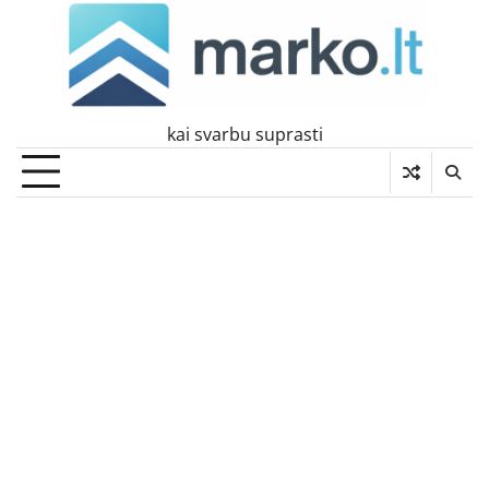
Skip
to
content
kai svarbu suprasti