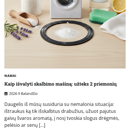
NAMAI
Kaip išvalyti skalbimo mašiną: užteks 2 priemonių
2026 9 Balandžio
Daugelis iš mūsų susiduria su nemalonia situacija:
ištraukus ką tik išskalbtus drabužius, užuot pajutus
gaivų švaros aromatą, į nosį tvoskia slogus drėgmės,
pelėsio ar senų […]