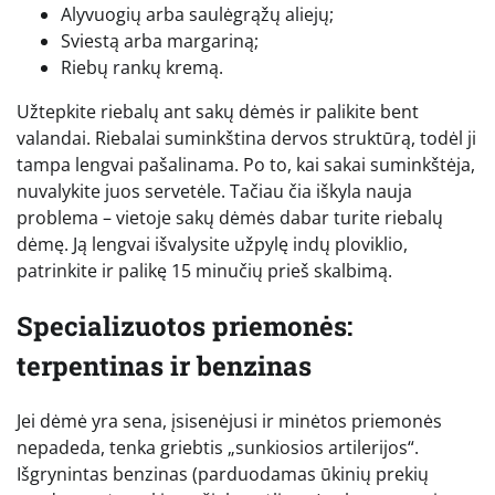
Alyvuogių arba saulėgrąžų aliejų;
Sviestą arba margariną;
Riebų rankų kremą.
Užtepkite riebalų ant sakų dėmės ir palikite bent
valandai. Riebalai suminkština dervos struktūrą, todėl ji
tampa lengvai pašalinama. Po to, kai sakai suminkštėja,
nuvalykite juos servetėle. Tačiau čia iškyla nauja
problema – vietoje sakų dėmės dabar turite riebalų
dėmę. Ją lengvai išvalysite užpylę indų ploviklio,
patrinkite ir palikę 15 minučių prieš skalbimą.
Specializuotos priemonės:
terpentinas ir benzinas
Jei dėmė yra sena, įsisenėjusi ir minėtos priemonės
nepadeda, tenka griebtis „sunkiosios artilerijos“.
Išgrynintas benzinas (parduodamas ūkinių prekių