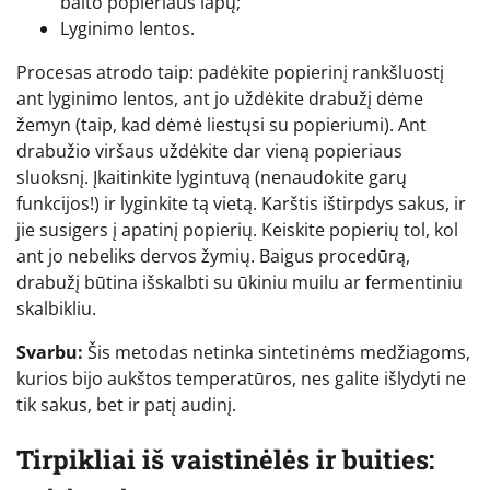
balto popieriaus lapų;
Lyginimo lentos.
Procesas atrodo taip: padėkite popierinį rankšluostį
ant lyginimo lentos, ant jo uždėkite drabužį dėme
žemyn (taip, kad dėmė liestųsi su popieriumi). Ant
drabužio viršaus uždėkite dar vieną popieriaus
sluoksnį. Įkaitinkite lygintuvą (nenaudokite garų
funkcijos!) ir lyginkite tą vietą. Karštis ištirpdys sakus, ir
jie susigers į apatinį popierių. Keiskite popierių tol, kol
ant jo nebeliks dervos žymių. Baigus procedūrą,
drabužį būtina išskalbti su ūkiniu muilu ar fermentiniu
skalbikliu.
Svarbu:
Šis metodas netinka sintetinėms medžiagoms,
kurios bijo aukštos temperatūros, nes galite išlydyti ne
tik sakus, bet ir patį audinį.
Tirpikliai iš vaistinėlės ir buities: