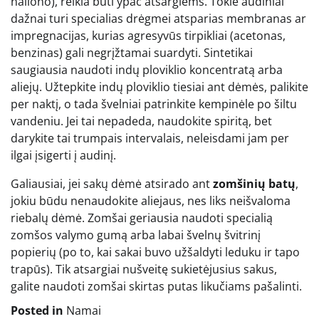
nailono), reikia būti ypač atsargiems. Tokie audiniai
dažnai turi specialias drėgmei atsparias membranas ar
impregnacijas, kurias agresyvūs tirpikliai (acetonas,
benzinas) gali negrįžtamai suardyti. Sintetikai
saugiausia naudoti indų ploviklio koncentratą arba
aliejų. Užtepkite indų ploviklio tiesiai ant dėmės, palikite
per naktį, o tada švelniai patrinkite kempinėle po šiltu
vandeniu. Jei tai nepadeda, naudokite spiritą, bet
darykite tai trumpais intervalais, neleisdami jam per
ilgai įsigerti į audinį.
Galiausiai, jei sakų dėmė atsirado ant
zomšinių batų
,
jokiu būdu nenaudokite aliejaus, nes liks neišvaloma
riebalų dėmė. Zomšai geriausia naudoti specialią
zomšos valymo gumą arba labai švelnų švitrinį
popierių (po to, kai sakai buvo užšaldyti leduku ir tapo
trapūs). Tik atsargiai nušveitę sukietėjusius sakus,
galite naudoti zomšai skirtas putas likučiams pašalinti.
Posted in
Namai