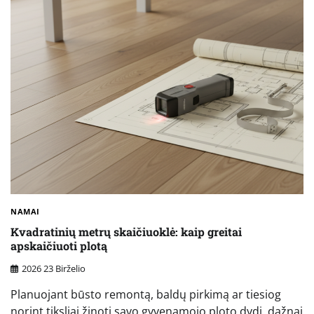
NAMAI
Kvadratinių metrų skaičiuoklė: kaip greitai
apskaičiuoti plotą
2026 23 Birželio
Planuojant būsto remontą, baldų pirkimą ar tiesiog
norint tiksliai žinoti savo gyvenamojo ploto dydį, dažnai