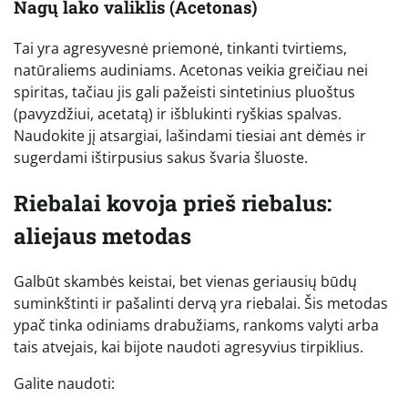
Nagų lako valiklis (Acetonas)
Tai yra agresyvesnė priemonė, tinkanti tvirtiems,
natūraliems audiniams. Acetonas veikia greičiau nei
spiritas, tačiau jis gali pažeisti sintetinius pluoštus
(pavyzdžiui, acetatą) ir išblukinti ryškias spalvas.
Naudokite jį atsargiai, lašindami tiesiai ant dėmės ir
sugerdami ištirpusius sakus švaria šluoste.
Riebalai kovoja prieš riebalus:
aliejaus metodas
Galbūt skambės keistai, bet vienas geriausių būdų
suminkštinti ir pašalinti dervą yra riebalai. Šis metodas
ypač tinka odiniams drabužiams, rankoms valyti arba
tais atvejais, kai bijote naudoti agresyvius tirpiklius.
Galite naudoti: