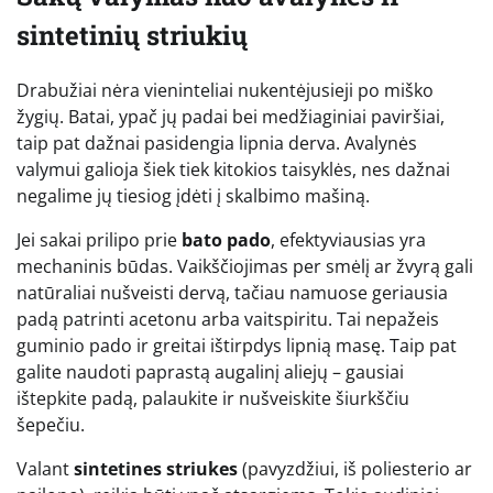
sintetinių striukių
Drabužiai nėra vieninteliai nukentėjusieji po miško
žygių. Batai, ypač jų padai bei medžiaginiai paviršiai,
taip pat dažnai pasidengia lipnia derva. Avalynės
valymui galioja šiek tiek kitokios taisyklės, nes dažnai
negalime jų tiesiog įdėti į skalbimo mašiną.
Jei sakai prilipo prie
bato pado
, efektyviausias yra
mechaninis būdas. Vaikščiojimas per smėlį ar žvyrą gali
natūraliai nušveisti dervą, tačiau namuose geriausia
padą patrinti acetonu arba vaitspiritu. Tai nepažeis
guminio pado ir greitai ištirpdys lipnią masę. Taip pat
galite naudoti paprastą augalinį aliejų – gausiai
ištepkite padą, palaukite ir nušveiskite šiurkščiu
šepečiu.
Valant
sintetines striukes
(pavyzdžiui, iš poliesterio ar