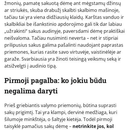
žmonių, pamatę sakuotą dėmę ant mėgstamų džinsų
ar striukės, skuba drabužį skalbti skalbimo mašinoje,
tačiau tai yra viena didžiausių klaidų. Karštas vanduo ir
skalbikliai be išankstinio apdorojimo gali tik dar labiau
„užrakinti“ sakus audinyje, paversdami dėmę praktiškai
neišvaloma. Tačiau nusiminti neverta – net ir stipriai
prilipusius sakus galima pašalinti naudojant paprastas
priemones, kurias rasite savo virtuvėje, vaistinėlėje ar
garaže. Svarbiausia yra žinoti teisingą veiksmų seką ir
atsižvelgti į audinio tipą.
Pirmoji pagalba: ko jokiu būdu
negalima daryti
Prieš griebiantis valymo priemonių, būtina suprasti
sakų prigimtį. Tai yra klampi, dervinė medžiaga, kuri
šilumoje minkštėja, o šaltyje kietėja. Todėl pirmoji
taisyklė pamačius sakų dėmę –
netrinkite jos, kol