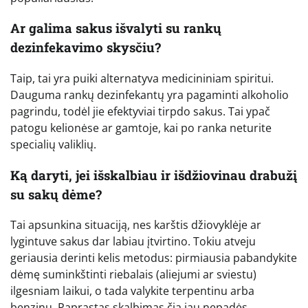
Ar galima sakus išvalyti su rankų
dezinfekavimo skysčiu?
Taip, tai yra puiki alternatyva medicininiam spiritui.
Dauguma rankų dezinfekantų yra pagaminti alkoholio
pagrindu, todėl jie efektyviai tirpdo sakus. Tai ypač
patogu kelionėse ar gamtoje, kai po ranka neturite
specialių valiklių.
Ką daryti, jei išskalbiau ir išdžiovinau drabužį
su sakų dėme?
Tai apsunkina situaciją, nes karštis džiovyklėje ar
lygintuve sakus dar labiau įtvirtino. Tokiu atveju
geriausia derinti kelis metodus: pirmiausia pabandykite
dėmę suminkštinti riebalais (aliejumi ar sviestu)
ilgesniam laikui, o tada valykite terpentinu arba
benzinu. Paprastas skalbimas čia jau nepadės.