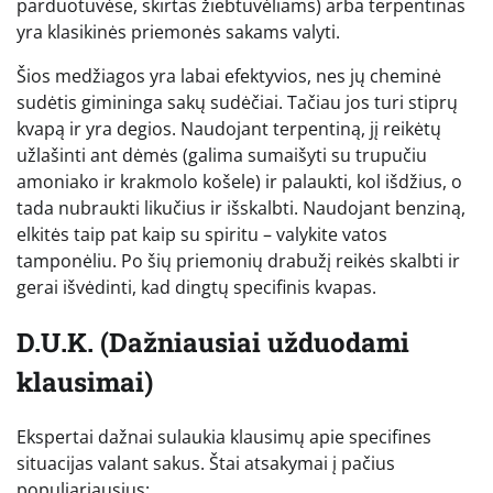
parduotuvėse, skirtas žiebtuvėliams) arba terpentinas
yra klasikinės priemonės sakams valyti.
Šios medžiagos yra labai efektyvios, nes jų cheminė
sudėtis gimininga sakų sudėčiai. Tačiau jos turi stiprų
kvapą ir yra degios. Naudojant terpentiną, jį reikėtų
užlašinti ant dėmės (galima sumaišyti su trupučiu
amoniako ir krakmolo košele) ir palaukti, kol išdžius, o
tada nubraukti likučius ir išskalbti. Naudojant benziną,
elkitės taip pat kaip su spiritu – valykite vatos
tamponėliu. Po šių priemonių drabužį reikės skalbti ir
gerai išvėdinti, kad dingtų specifinis kvapas.
D.U.K. (Dažniausiai užduodami
klausimai)
Ekspertai dažnai sulaukia klausimų apie specifines
situacijas valant sakus. Štai atsakymai į pačius
populiariausius: