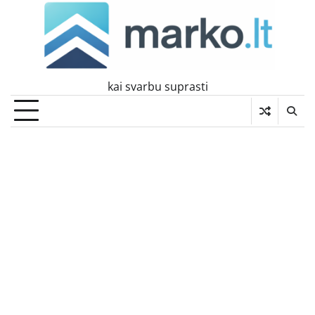
Skip
to
content
kai svarbu suprasti