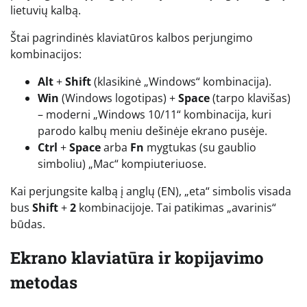
lietuvių kalbą.
Štai pagrindinės klaviatūros kalbos perjungimo
kombinacijos:
Alt
+
Shift
(klasikinė „Windows“ kombinacija).
Win
(Windows logotipas) +
Space
(tarpo klavišas)
– moderni „Windows 10/11“ kombinacija, kuri
parodo kalbų meniu dešinėje ekrano pusėje.
Ctrl
+
Space
arba
Fn
mygtukas (su gaublio
simboliu) „Mac“ kompiuteriuose.
Kai perjungsite kalbą į anglų (EN), „eta“ simbolis visada
bus
Shift
+
2
kombinacijoje. Tai patikimas „avarinis“
būdas.
Ekrano klaviatūra ir kopijavimo
metodas