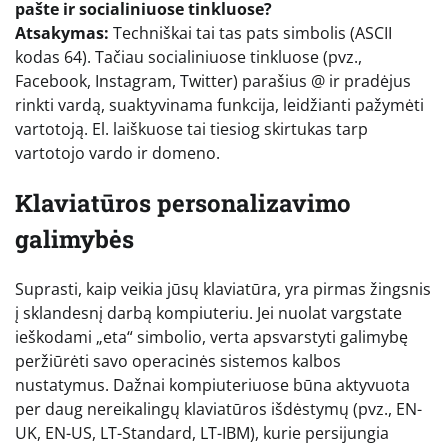
pašte ir socialiniuose tinkluose?
Atsakymas:
Techniškai tai tas pats simbolis (ASCII
kodas 64). Tačiau socialiniuose tinkluose (pvz.,
Facebook, Instagram, Twitter) parašius @ ir pradėjus
rinkti vardą, suaktyvinama funkcija, leidžianti pažymėti
vartotoją. El. laiškuose tai tiesiog skirtukas tarp
vartotojo vardo ir domeno.
Klaviatūros personalizavimo
galimybės
Suprasti, kaip veikia jūsų klaviatūra, yra pirmas žingsnis
į sklandesnį darbą kompiuteriu. Jei nuolat vargstate
ieškodami „eta“ simbolio, verta apsvarstyti galimybę
peržiūrėti savo operacinės sistemos kalbos
nustatymus. Dažnai kompiuteriuose būna aktyvuota
per daug nereikalingų klaviatūros išdėstymų (pvz., EN-
UK, EN-US, LT-Standard, LT-IBM), kurie persijungia