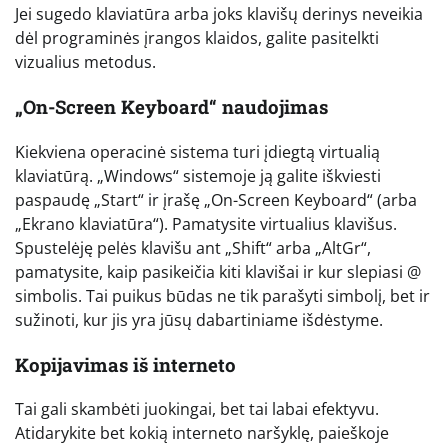
Jei sugedo klaviatūra arba joks klavišų derinys neveikia
dėl programinės įrangos klaidos, galite pasitelkti
vizualius metodus.
„On-Screen Keyboard“ naudojimas
Kiekviena operacinė sistema turi įdiegtą virtualią
klaviatūrą. „Windows“ sistemoje ją galite iškviesti
paspaudę „Start“ ir įrašę „On-Screen Keyboard“ (arba
„Ekrano klaviatūra“). Pamatysite virtualius klavišus.
Spustelėję pelės klavišu ant „Shift“ arba „AltGr“,
pamatysite, kaip pasikeičia kiti klavišai ir kur slepiasi @
simbolis. Tai puikus būdas ne tik parašyti simbolį, bet ir
sužinoti, kur jis yra jūsų dabartiniame išdėstyme.
Kopijavimas iš interneto
Tai gali skambėti juokingai, bet tai labai efektyvu.
Atidarykite bet kokią interneto naršyklę, paieškoje