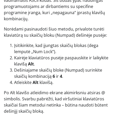
vadinamasis ASCII kodas. Šis būdas ypač naudingas
programuotojams ar dirbantiems su specifine
programine įranga, kuri „nepagauna“ įprastų klavišų
kombinacijų.
Norėdami pasinaudoti šiuo metodu, privalote turėti
klaviatūrą su skaičių bloku (Numpad) dešinėje pusėje:
Įsitikinkite, kad įjungtas skaičių blokas (dega
lemputė „Num Lock“).
Kairėje klaviatūros pusėje paspauskite ir laikykite
klavišą
Alt
.
Dešiniajame skaičių bloke (Numpad) surinkite
skaičių kombinaciją
6
ir
4
.
Atleiskite
Alt
klavišą.
Po Alt klavišo atleidimo ekrane akimirksniu atsiras @
simbolis. Svarbu pabrėžti, kad viršutiniai klaviatūros
skaičiai šiam metodui netinka – būtina naudoti būtent
dešinįjį skaičių bloką.