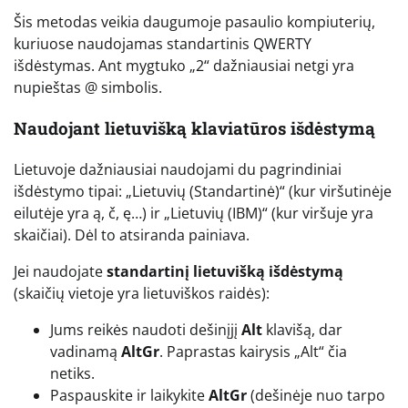
Šis metodas veikia daugumoje pasaulio kompiuterių,
kuriuose naudojamas standartinis QWERTY
išdėstymas. Ant mygtuko „2“ dažniausiai netgi yra
nupieštas @ simbolis.
Naudojant lietuvišką klaviatūros išdėstymą
Lietuvoje dažniausiai naudojami du pagrindiniai
išdėstymo tipai: „Lietuvių (Standartinė)“ (kur viršutinėje
eilutėje yra ą, č, ę…) ir „Lietuvių (IBM)“ (kur viršuje yra
skaičiai). Dėl to atsiranda painiava.
Jei naudojate
standartinį lietuvišką išdėstymą
(skaičių vietoje yra lietuviškos raidės):
Jums reikės naudoti dešinįjį
Alt
klavišą, dar
vadinamą
AltGr
. Paprastas kairysis „Alt“ čia
netiks.
Paspauskite ir laikykite
AltGr
(dešinėje nuo tarpo