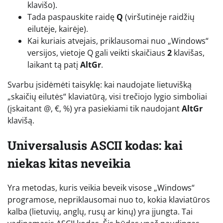
klavišo).
Tada paspauskite raidę
Q
(viršutinėje raidžių
eilutėje, kairėje).
Kai kuriais atvejais, priklausomai nuo „Windows“
versijos, vietoje Q gali veikti skaičiaus
2
klavišas,
laikant tą patį
AltGr
.
Svarbu įsidėmėti taisyklę: kai naudojate lietuvišką
„skaičių eilutės“ klaviatūrą, visi trečiojo lygio simboliai
(įskaitant @, €, %) yra pasiekiami tik naudojant
AltGr
klavišą.
Universalusis ASCII kodas: kai
niekas kitas neveikia
Yra metodas, kuris veikia beveik visose „Windows“
programose, nepriklausomai nuo to, kokia klaviatūros
kalba (lietuvių, anglų, rusų ar kinų) yra įjungta. Tai