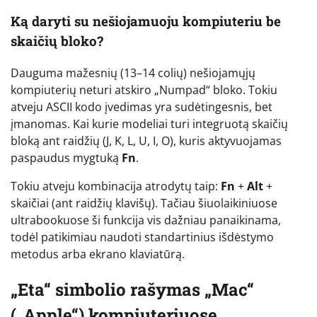
Ką daryti su nešiojamuoju kompiuteriu be
skaičių bloko?
Dauguma mažesnių (13–14 colių) nešiojamųjų
kompiuterių neturi atskiro „Numpad“ bloko. Tokiu
atveju ASCII kodo įvedimas yra sudėtingesnis, bet
įmanomas. Kai kurie modeliai turi integruotą skaičių
bloką ant raidžių (J, K, L, U, I, O), kuris aktyvuojamas
paspaudus mygtuką
Fn
.
Tokiu atveju kombinacija atrodytų taip:
Fn
+
Alt
+
skaičiai (ant raidžių klavišų). Tačiau šiuolaikiniuose
ultrabookuose ši funkcija vis dažniau panaikinama,
todėl patikimiau naudoti standartinius išdėstymo
metodus arba ekrano klaviatūrą.
„Eta“ simbolio rašymas „Mac“
(„Apple“) kompiuteriuose