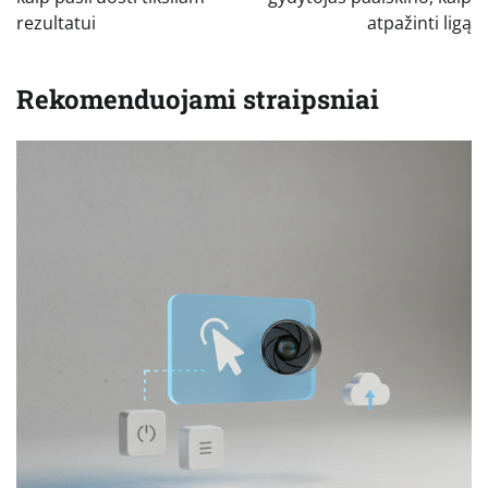
įrašų
rezultatui
atpažinti ligą
Rekomenduojami straipsniai