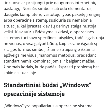
tinkluose ar prisijungti prie daugumos internetinių
paslaugų. Nors šis simbolis atrodo elementarus,
daugelis kompiuterių vartotojų, ypač pakeitę įrenginį
arba operacinę sistemą, susiduria su nemalonia
situacija, kai įprastas klavišų derinys staiga nustoja
veikti. Klaviatūrų išdėstymai skiriasi, o operacinės
sistemos turi savo specifines taisykles, todėl egzistuoja
ne vienas, o visa galybė būdų, kaip ekrane išgauti šį
sraigės formos simbolį. Šiame straipsnyje išsamiai
apžvelgsime visus įmanomus metodus, pradedant
standartinėmis kombinacijomis ir baigiant mažiau
žinomais kodais, kurie padės išspręsti problemą bet
kokioje situacijoje.
Standartiniai būdai „Windows“
operacinėje sistemoje
„Windows“ yra populiariausia operacinė sistema