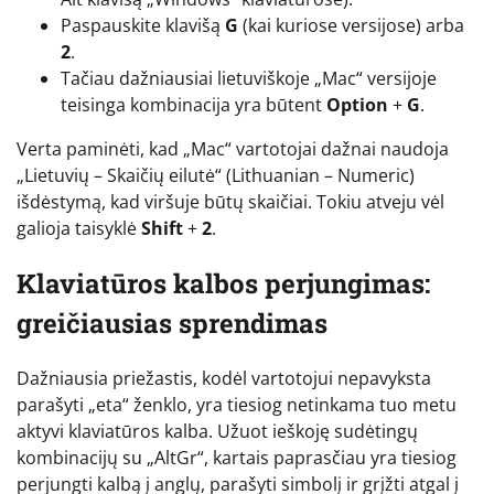
Paspauskite klavišą
G
(kai kuriose versijose) arba
2
.
Tačiau dažniausiai lietuviškoje „Mac“ versijoje
teisinga kombinacija yra būtent
Option
+
G
.
Verta paminėti, kad „Mac“ vartotojai dažnai naudoja
„Lietuvių – Skaičių eilutė“ (Lithuanian – Numeric)
išdėstymą, kad viršuje būtų skaičiai. Tokiu atveju vėl
galioja taisyklė
Shift
+
2
.
Klaviatūros kalbos perjungimas:
greičiausias sprendimas
Dažniausia priežastis, kodėl vartotojui nepavyksta
parašyti „eta“ ženklo, yra tiesiog netinkama tuo metu
aktyvi klaviatūros kalba. Užuot ieškoję sudėtingų
kombinacijų su „AltGr“, kartais paprasčiau yra tiesiog
perjungti kalbą į anglų, parašyti simbolį ir grįžti atgal į