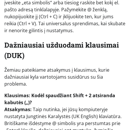
įveskite „eta simbolis“ arba tiesiog raskite bet kokį el.
pašto adresą tinklalapyje. Pažymėkite @ ženklą,
nukopijuokite jį (Ctrl + C) ir įklijuokite ten, kur jums
reikia (Ctrl + V). Tai universalus sprendimas, kai skubate
ir nenorite gilintis į nustatymus.
Dažniausiai užduodami klausimai
(DUK)
Žemiau pateikiame atsakymus į klausimus, kurie
dažniausiai kyla vartotojams susidūrus su šia
problema.
Klausimas: Kodėl spaudžiant Shift + 2 atsiranda
kabutės („)?
Atsakymas:
Taip nutinka, jei jūsų kompiuteryje
nustatyta Jungtinės Karalystės (UK English) klaviatūra.
Britiškame išdėstyme @ simbolis yra perstumtas prie