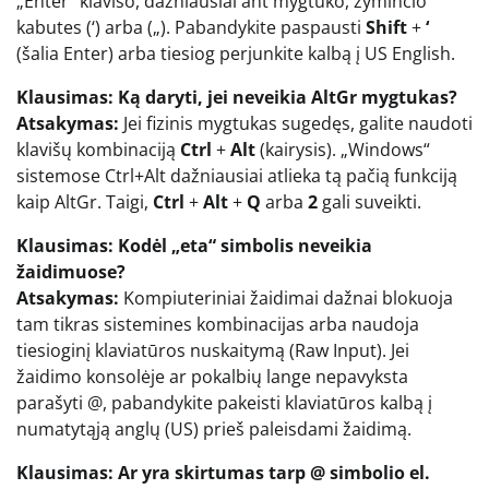
„Enter“ klavišo, dažniausiai ant mygtuko, žyminčio
kabutes (‘) arba („). Pabandykite paspausti
Shift
+
‘
(šalia Enter) arba tiesiog perjunkite kalbą į US English.
Klausimas: Ką daryti, jei neveikia AltGr mygtukas?
Atsakymas:
Jei fizinis mygtukas sugedęs, galite naudoti
klavišų kombinaciją
Ctrl
+
Alt
(kairysis). „Windows“
sistemose Ctrl+Alt dažniausiai atlieka tą pačią funkciją
kaip AltGr. Taigi,
Ctrl
+
Alt
+
Q
arba
2
gali suveikti.
Klausimas: Kodėl „eta“ simbolis neveikia
žaidimuose?
Atsakymas:
Kompiuteriniai žaidimai dažnai blokuoja
tam tikras sistemines kombinacijas arba naudoja
tiesioginį klaviatūros nuskaitymą (Raw Input). Jei
žaidimo konsolėje ar pokalbių lange nepavyksta
parašyti @, pabandykite pakeisti klaviatūros kalbą į
numatytąją anglų (US) prieš paleisdami žaidimą.
Klausimas: Ar yra skirtumas tarp @ simbolio el.