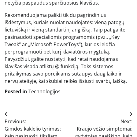
netyčia paspaudus sparčiuosius klavišus.
Rekomenduojama palikti tik du pagrindinius
išdėstymus, kuriais nuolat naudojatės: vieną patogų
lietuvišką ir vieną standartinį anglišką. Taip pat galite
pasinaudoti specialiomis programomis (pvz., „Key
Tweak“ ar „Microsoft PowerToys“), kurios leidžia
perprogramuoti bet kurį klaviatūros mygtuką.
Pavyzdžiui, galite nustatyti, kad retai naudojamas
klavišas visada atliktų @ funkciją. Toks sistemos
pritaikymas savo poreikiams sutaupys daug laiko ir
nervų ateityje, kai skubiai reikės išsiųsti svarbų laišką.
Posted in
Technologijos
Navigacija
Previous:
Next:
tarp
Gimdos kaklelio tyrimas:
Kraujo vėžio simptomai:
kaip pasiruošti tiksliam
gydytojas paaiškino, kaip