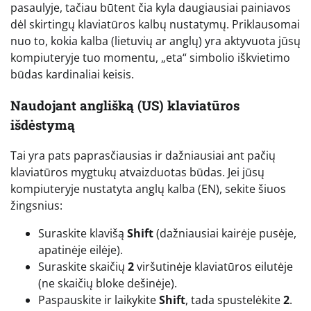
pasaulyje, tačiau būtent čia kyla daugiausiai painiavos
dėl skirtingų klaviatūros kalbų nustatymų. Priklausomai
nuo to, kokia kalba (lietuvių ar anglų) yra aktyvuota jūsų
kompiuteryje tuo momentu, „eta“ simbolio iškvietimo
būdas kardinaliai keisis.
Naudojant anglišką (US) klaviatūros
išdėstymą
Tai yra pats paprasčiausias ir dažniausiai ant pačių
klaviatūros mygtukų atvaizduotas būdas. Jei jūsų
kompiuteryje nustatyta anglų kalba (EN), sekite šiuos
žingsnius:
Suraskite klavišą
Shift
(dažniausiai kairėje pusėje,
apatinėje eilėje).
Suraskite skaičių
2
viršutinėje klaviatūros eilutėje
(ne skaičių bloke dešinėje).
Paspauskite ir laikykite
Shift
, tada spustelėkite
2
.