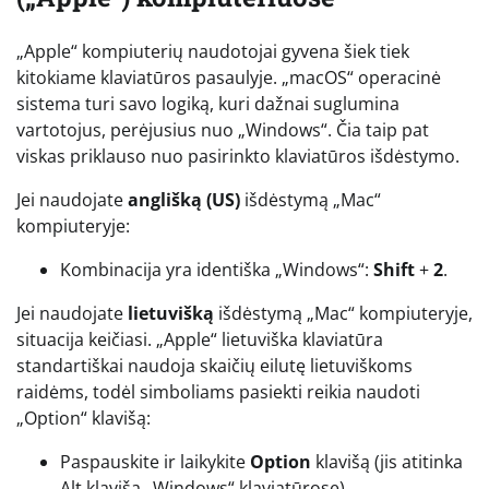
„Apple“ kompiuterių naudotojai gyvena šiek tiek
kitokiame klaviatūros pasaulyje. „macOS“ operacinė
sistema turi savo logiką, kuri dažnai suglumina
vartotojus, perėjusius nuo „Windows“. Čia taip pat
viskas priklauso nuo pasirinkto klaviatūros išdėstymo.
Jei naudojate
anglišką (US)
išdėstymą „Mac“
kompiuteryje:
Kombinacija yra identiška „Windows“:
Shift
+
2
.
Jei naudojate
lietuvišką
išdėstymą „Mac“ kompiuteryje,
situacija keičiasi. „Apple“ lietuviška klaviatūra
standartiškai naudoja skaičių eilutę lietuviškoms
raidėms, todėl simboliams pasiekti reikia naudoti
„Option“ klavišą:
Paspauskite ir laikykite
Option
klavišą (jis atitinka
Alt klavišą „Windows“ klaviatūrose).