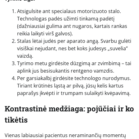
Atsigulsite ant specialaus motorizuoto stalo.
Technologas padės užimti tinkamą padėtį
(dažniausiai gulima ant nugaros, kartais rankas
reikia laikyti virš galvos).
Stalas lėtai judės per aparato angą. Svarbu gulėti
visiškai nejudant, nes bet koks judesys „suvelia”
vaizdą.
Tyrimo metu girdėsite dūzgimą ar zvimbimą – tai
aplink jus besisukantis rentgeno vamzdis.
Per garsiakalbį girdėsite technologo nurodymus.
Tiriant krūtinės ląstą ar pilvą, jūsų kelis kartus
paprašys įkvėpti ir trumpam sulaikyti kvėpavimą.
Kontrastinė medžiaga: pojūčiai ir ko
tikėtis
Vienas labiausiai pacientus neraminančių momentų