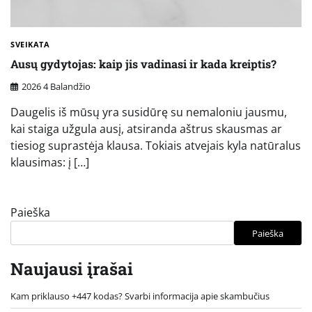
SVEIKATA
Ausų gydytojas: kaip jis vadinasi ir kada kreiptis?
2026 4 Balandžio
Daugelis iš mūsų yra susidūrę su nemaloniu jausmu,
kai staiga užgula ausį, atsiranda aštrus skausmas ar
tiesiog suprastėja klausa. Tokiais atvejais kyla natūralus
klausimas: į […]
Paieška
Paieška
Naujausi įrašai
Kam priklauso +447 kodas? Svarbi informacija apie skambučius