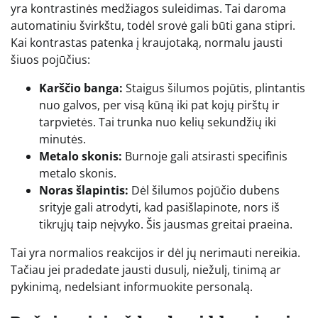
yra kontrastinės medžiagos suleidimas. Tai daroma
automatiniu švirkštu, todėl srovė gali būti gana stipri.
Kai kontrastas patenka į kraujotaką, normalu jausti
šiuos pojūčius:
Karščio banga:
Staigus šilumos pojūtis, plintantis
nuo galvos, per visą kūną iki pat kojų pirštų ir
tarpvietės. Tai trunka nuo kelių sekundžių iki
minutės.
Metalo skonis:
Burnoje gali atsirasti specifinis
metalo skonis.
Noras šlapintis:
Dėl šilumos pojūčio dubens
srityje gali atrodyti, kad pasišlapinote, nors iš
tikrųjų taip neįvyko. Šis jausmas greitai praeina.
Tai yra normalios reakcijos ir dėl jų nerimauti nereikia.
Tačiau jei pradedate jausti dusulį, niežulį, tinimą ar
pykinimą, nedelsiant informuokite personalą.