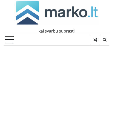
Skip
to
content
kai svarbu suprasti