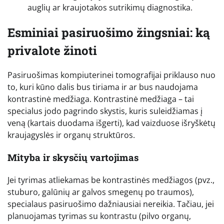
auglių ar kraujotakos sutrikimų diagnostika.
Esminiai pasiruošimo žingsniai: ką
privalote žinoti
Pasiruošimas kompiuterinei tomografijai priklauso nuo
to, kuri kūno dalis bus tiriama ir ar bus naudojama
kontrastinė medžiaga. Kontrastinė medžiaga – tai
specialus jodo pagrindo skystis, kuris suleidžiamas į
veną (kartais duodama išgerti), kad vaizduose išryškėtų
kraujagyslės ir organų struktūros.
Mityba ir skysčių vartojimas
Jei tyrimas atliekamas be kontrastinės medžiagos (pvz.,
stuburo, galūnių ar galvos smegenų po traumos),
specialaus pasiruošimo dažniausiai nereikia. Tačiau, jei
planuojamas tyrimas su kontrastu (pilvo organų,