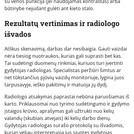
su venos punkcija (jei naudojamas kontrastas) arba
būtinybe nejudant gulėti ant kieto stalo.
Rezultatų vertinimas ir radiologo
išvados
Atlikus skenavimą, darbas dar nesibaigia. Gauti vaizdai
nėra tiesiog nuotraukos, kurias gali suprasti bet kas.
Tai sudėtingi duomenų rinkiniai, kuriuos turi įvertinti
gydytojas radiologas. Specialistas peržiūri šimtus ar
net tūkstančius pjūvių vaizdų monitoriuje, lygina juos
tarpusavyje, ieško pakitimų ir matuoja jų dydį.
Radiologo atsakymas paprastai nebūna paruošiamas iš
karto. Priklausomai nuo tyrimo sudėtingumo ir gydymo
įstaigos krūvio, aprašymas gali užtrukti nuo kelių
valandų (skubiais atvejais) iki kelių darbo dienų.
Gydytojas radiologas surašo protokolą su išvadomis,
kurias vėliau interpretuoja jus siuntęs gydytojas