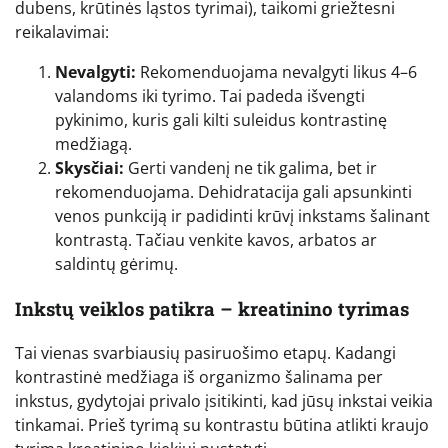
dubens, krūtinės ląstos tyrimai), taikomi griežtesni
reikalavimai:
Nevalgyti:
Rekomenduojama nevalgyti likus 4–6
valandoms iki tyrimo. Tai padeda išvengti
pykinimo, kuris gali kilti suleidus kontrastinę
medžiagą.
Skysčiai:
Gerti vandenį ne tik galima, bet ir
rekomenduojama. Dehidratacija gali apsunkinti
venos punkciją ir padidinti krūvį inkstams šalinant
kontrastą. Tačiau venkite kavos, arbatos ar
saldintų gėrimų.
Inkstų veiklos patikra – kreatinino tyrimas
Tai vienas svarbiausių pasiruošimo etapų. Kadangi
kontrastinė medžiaga iš organizmo šalinama per
inkstus, gydytojai privalo įsitikinti, kad jūsų inkstai veikia
tinkamai. Prieš tyrimą su kontrastu būtina atlikti kraujo