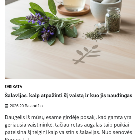
SVEIKATA
Šalavijas: kaip atpažinti šį vaistą ir kuo jis naudingas
2026 20 Balandžio
Daugelis iš mūsų esame girdėję posakį, kad gamta yra
geriausia vaistininkė, tačiau retas augalas taip puikiai
pateisina šį teiginį kaip vaistinis šalavijas. Nuo senovės
Romos […]