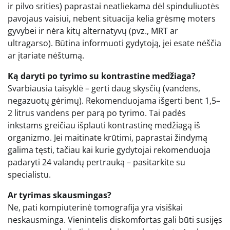
ir pilvo srities) paprastai neatliekama dėl spinduliuotės
pavojaus vaisiui, nebent situacija kelia grėsmę moters
gyvybei ir nėra kitų alternatyvų (pvz., MRT ar
ultragarso). Būtina informuoti gydytoją, jei esate nėščia
ar įtariate nėštumą.
Ką daryti po tyrimo su kontrastine medžiaga?
Svarbiausia taisyklė – gerti daug skysčių (vandens,
negazuotų gėrimų). Rekomenduojama išgerti bent 1,5–
2 litrus vandens per parą po tyrimo. Tai padės
inkstams greičiau išplauti kontrastinę medžiagą iš
organizmo. Jei maitinate krūtimi, paprastai žindymą
galima tęsti, tačiau kai kurie gydytojai rekomenduoja
padaryti 24 valandų pertrauką – pasitarkite su
specialistu.
Ar tyrimas skausmingas?
Ne, pati kompiuterinė tomografija yra visiškai
neskausminga. Vienintelis diskomfortas gali būti susijęs