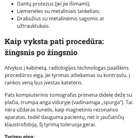
Dantų protezus (jei jie išimami);
Liemenėles su metaliniais lankeliais;
Drabužius su metalinėmis sagomis ar
užtrauktukais.
Kaip vyksta pati procedūra:
žingsnis po žingsnio
Atvykus į kabinetą, radiologijos technologas paaiškins
procedūros eigą. Jei tyrimas atliekamas su kontrastu, į
rankos veną bus įvestas kateteris.
Pats kompiuterinis tomografas primena didelę dėžę su
plačia, trumpa anga viduryje (vadinamąja „spurga”). Tai
nėra uždaras tunelis, kaip magnetinio rezonanso
aparatas, todėl dauguma pacientų, net ir jaučiančių
klaustrofobiją, šį tyrimą toleruoja gerai.
Tyrimo eiga: