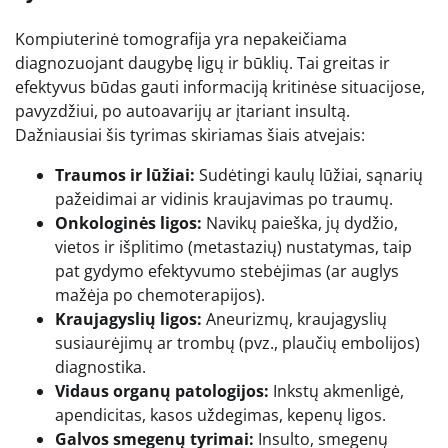
Kompiuterinė tomografija yra nepakeičiama
diagnozuojant daugybę ligų ir būklių. Tai greitas ir
efektyvus būdas gauti informaciją kritinėse situacijose,
pavyzdžiui, po autoavarijų ar įtariant insultą.
Dažniausiai šis tyrimas skiriamas šiais atvejais:
Traumos ir lūžiai:
Sudėtingi kaulų lūžiai, sąnarių
pažeidimai ar vidinis kraujavimas po traumų.
Onkologinės ligos:
Navikų paieška, jų dydžio,
vietos ir išplitimo (metastazių) nustatymas, taip
pat gydymo efektyvumo stebėjimas (ar auglys
mažėja po chemoterapijos).
Kraujagyslių ligos:
Aneurizmų, kraujagyslių
susiaurėjimų ar trombų (pvz., plaučių embolijos)
diagnostika.
Vidaus organų patologijos:
Inkstų akmenligė,
apendicitas, kasos uždegimas, kepenų ligos.
Galvos smegenų tyrimai:
Insulto, smegenų