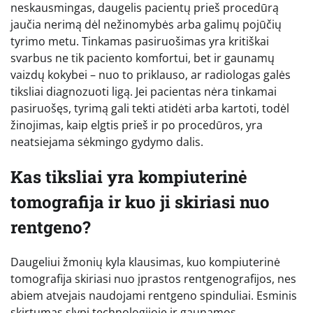
neskausmingas, daugelis pacientų prieš procedūrą
jaučia nerimą dėl nežinomybės arba galimų pojūčių
tyrimo metu. Tinkamas pasiruošimas yra kritiškai
svarbus ne tik paciento komfortui, bet ir gaunamų
vaizdų kokybei – nuo to priklauso, ar radiologas galės
tiksliai diagnozuoti ligą. Jei pacientas nėra tinkamai
pasiruošęs, tyrimą gali tekti atidėti arba kartoti, todėl
žinojimas, kaip elgtis prieš ir po procedūros, yra
neatsiejama sėkmingo gydymo dalis.
Kas tiksliai yra kompiuterinė
tomografija ir kuo ji skiriasi nuo
rentgeno?
Daugeliui žmonių kyla klausimas, kuo kompiuterinė
tomografija skiriasi nuo įprastos rentgenografijos, nes
abiem atvejais naudojami rentgeno spinduliai. Esminis
skirtumas slypi technologijoje ir gaunamos