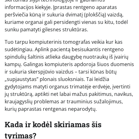
informacijos kiekyje. Įprastas rentgeno aparatas
peršviečia kūną ir sukuria dvimatį (plokščią) vaizdą,
kuriame organai gali persidengti vienas su kitu, todėl
sunku pamatyti gilesnes struktūras.
Tuo tarpu kompiuterinis tomografas veikia kur kas
sudėtingiau. Aplink pacientą besisukantis rentgeno
spindulių šaltinis atlieka daugybę nuotraukų iš įvairių
kampų. Galingas kompiuteris apdoroja šiuos duomenis
ir sukuria skerspjūvio vaizdus – tarsi kūnas būtų
„supjaustytas” plonais sluoksniais. Tai leidžia
gydytojams matyti organus trimatėje erdvėje, įvertinti
jų struktūrą, aptikti net labai mažus pakitimus, navikus,
kraujagyslių problemas ar trauminius sužalojimus,
kurių paprastas rentgenas neparodytų.
Kada ir kodėl skiriamas šis
tyrimas?