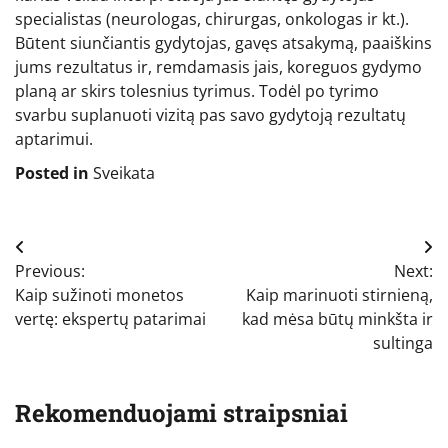
specialistas (neurologas, chirurgas, onkologas ir kt.).
Būtent siunčiantis gydytojas, gavęs atsakymą, paaiškins
jums rezultatus ir, remdamasis jais, koreguos gydymo
planą ar skirs tolesnius tyrimus. Todėl po tyrimo
svarbu suplanuoti vizitą pas savo gydytoją rezultatų
aptarimui.
Posted in
Sveikata
Navigacija
Previous:
Next:
tarp
Kaip sužinoti monetos
Kaip marinuoti stirnieną,
įrašų
vertę: ekspertų patarimai
kad mėsa būtų minkšta ir
sultinga
Rekomenduojami straipsniai