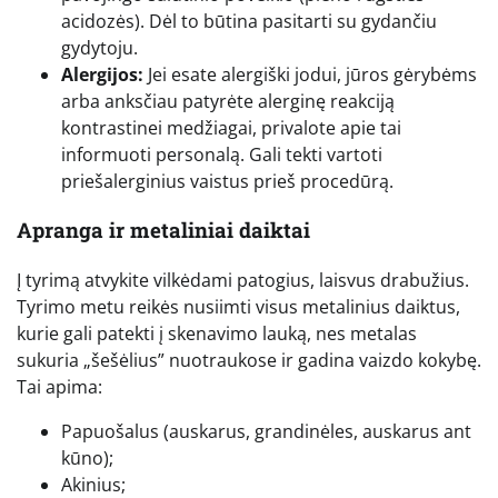
acidozės). Dėl to būtina pasitarti su gydančiu
gydytoju.
Alergijos:
Jei esate alergiški jodui, jūros gėrybėms
arba anksčiau patyrėte alerginę reakciją
kontrastinei medžiagai, privalote apie tai
informuoti personalą. Gali tekti vartoti
priešalerginius vaistus prieš procedūrą.
Apranga ir metaliniai daiktai
Į tyrimą atvykite vilkėdami patogius, laisvus drabužius.
Tyrimo metu reikės nusiimti visus metalinius daiktus,
kurie gali patekti į skenavimo lauką, nes metalas
sukuria „šešėlius” nuotraukose ir gadina vaizdo kokybę.
Tai apima:
Papuošalus (auskarus, grandinėles, auskarus ant
kūno);
Akinius;