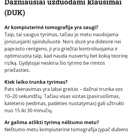
Dažniausiai užduodami klausimai
(DUK)
Ar kompiuterinė tomografija yra saugi?
Taip, tai saugus tyrimas, tačiau jo metu naudojama
jonizuojanti spinduliuotė. Nors dozė yra didesnė nei
paprasto rentgeno, ji yra griežtai kontroliuojama ir
optimizuota taip, kad nauda nusvertų bet kokią teorinę
riziką. Gydytojai neskiria šio tyrimo be rimtos
priežasties.
Kiek laiko trunka tyrimas?
Pats skenavimas yra labai greitas – dažnai trunka vos
10–20 sekundžių. Tačiau visas vizitas (pasiruošimas,
kateterio įvedimas, padėties nustatymas) gali užtrukti
nuo 15 iki 30 minučių.
Ar galima atlikti tyrimą nėštumo metu?
Nėštumo metu kompiuterinė tomografija (ypač dubens