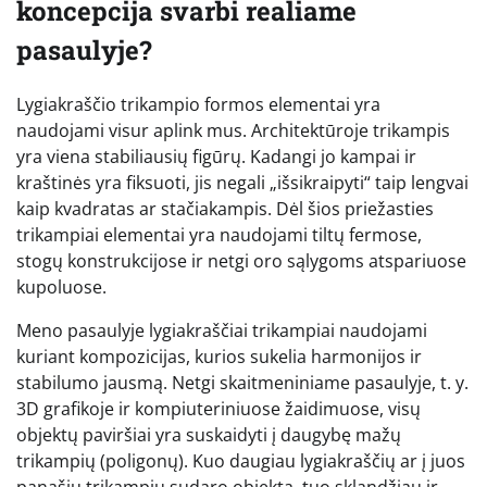
koncepcija svarbi realiame
pasaulyje?
Lygiakraščio trikampio formos elementai yra
naudojami visur aplink mus. Architektūroje trikampis
yra viena stabiliausių figūrų. Kadangi jo kampai ir
kraštinės yra fiksuoti, jis negali „išsikraipyti“ taip lengvai
kaip kvadratas ar stačiakampis. Dėl šios priežasties
trikampiai elementai yra naudojami tiltų fermose,
stogų konstrukcijose ir netgi oro sąlygoms atspariuose
kupoluose.
Meno pasaulyje lygiakraščiai trikampiai naudojami
kuriant kompozicijas, kurios sukelia harmonijos ir
stabilumo jausmą. Netgi skaitmeniniame pasaulyje, t. y.
3D grafikoje ir kompiuteriniuose žaidimuose, visų
objektų paviršiai yra suskaidyti į daugybę mažų
trikampių (poligonų). Kuo daugiau lygiakraščių ar į juos
panašių trikampių sudaro objektą, tuo sklandžiau ir