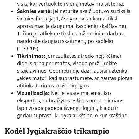
viską konvertuokite į vieną matavimo sistemą.
Šaknies vertė:
Jei neturite skaičiuotuvo su tikslia
šaknies funkcija, 1,732 yra pakankamai tiksli
aproksimacija daugumai kasdienių skaičiavimų.
Tačiau jei atliekate tikslius inžinerinius darbus,
naudokite daugiau skaitmenų po kablelio
(1,73205).
Tikrinimas:
Jei rezultatas atrodo neįtikėtinai
didelis arba per mažas, visada peržiūrėkite
skaičiavimus. Geometrijoje dažniausiai užtenka
„akies mato“, kad suprastumėte, ar gautas plotas
atitinka turimus kraštinių ilgius.
Vizualizacija:
Net jei esate matematikos
ekspertas, nubraižytas eskizas ant popieriaus
lapo visada padeda išvengti loginių klaidų ir
geriau suprasti, kur yra aukštinė, o kur kraštinė.
Kodėl lygiakraščio trikampio