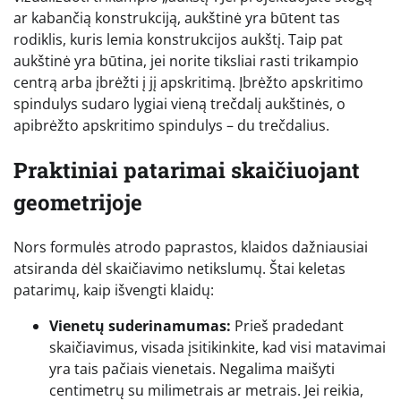
ar kabančią konstrukciją, aukštinė yra būtent tas
rodiklis, kuris lemia konstrukcijos aukštį. Taip pat
aukštinė yra būtina, jei norite tiksliai rasti trikampio
centrą arba įbrėžti į jį apskritimą. Įbrėžto apskritimo
spindulys sudaro lygiai vieną trečdalį aukštinės, o
apibrėžto apskritimo spindulys – du trečdalius.
Praktiniai patarimai skaičiuojant
geometrijoje
Nors formulės atrodo paprastos, klaidos dažniausiai
atsiranda dėl skaičiavimo netikslumų. Štai keletas
patarimų, kaip išvengti klaidų:
Vienetų suderinamumas:
Prieš pradedant
skaičiavimus, visada įsitikinkite, kad visi matavimai
yra tais pačiais vienetais. Negalima maišyti
centimetrų su milimetrais ar metrais. Jei reikia,