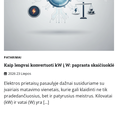
PATARIMAI
Kaip lengvai konvertuoti kW į W: paprasta skaičiuoklė
2026 23 Liepos
Elektros prietaisų pasaulyje dažnai susiduriame su
įvairiais matavimo vienetais, kurie gali klaidinti ne tik
pradedančiuosius, bet ir patyrusius meistrus. Kilovatai
(kW) ir vatai (W) yra […]