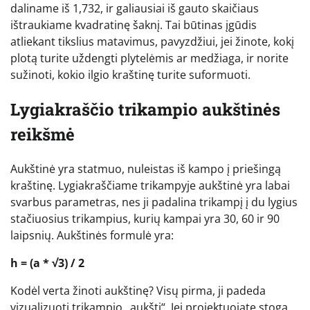
daliname iš 1,732, ir galiausiai iš gauto skaičiaus
ištraukiame kvadratinę šaknį. Tai būtinas įgūdis
atliekant tikslius matavimus, pavyzdžiui, jei žinote, kokį
plotą turite uždengti plytelėmis ar medžiaga, ir norite
sužinoti, kokio ilgio kraštinę turite suformuoti.
Lygiakraščio trikampio aukštinės
reikšmė
Aukštinė yra statmuo, nuleistas iš kampo į priešingą
kraštinę. Lygiakraščiame trikampyje aukštinė yra labai
svarbus parametras, nes ji padalina trikampį į du lygius
stačiuosius trikampius, kurių kampai yra 30, 60 ir 90
laipsnių. Aukštinės formulė yra:
h = (a * √3) / 2
Kodėl verta žinoti aukštinę? Visų pirma, ji padeda
vizualizuoti trikampio „aukštį“. Jei projektuojate stogą