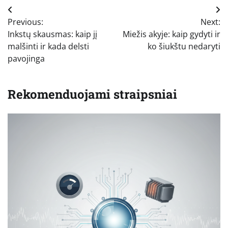
Navigacija
Previous:
Next:
tarp
Inkstų skausmas: kaip jį
Miežis akyje: kaip gydyti ir
įrašų
malšinti ir kada delsti
ko šiukštu nedaryti
pavojinga
Rekomenduojami straipsniai