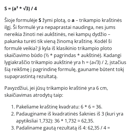
S = (a² * √3) / 4
Šioje formulėje
S
žymi plotą, o
a
– trikampio kraštinės
ilgį. Ši formulė yra nepaprastai naudinga, nes jums
nereikia žinoti nei aukštinės, nei kampų dydžio –
pakanka turėti tik vieną žinomą kraštinę. Kodėl ši
formulė veikia? Ji kyla iš klasikinio trikampio ploto
skaičiavimo būdo (½ * pagrindas * aukštinė). Kadangi
lygiakraščio trikampio aukštinė yra h = (a√3) / 2, įstačius
šią reikšmę į pagrindinę formulę, gauname būtent tokį
supaprastintą rezultatą.
Pavyzdžiui, jei jūsų trikampio kraštinė yra 6 cm,
skaičiavimas atrodytų taip:
Pakeliame kraštinę kvadratu: 6 * 6 = 36.
Padauginame iš kvadratinės šaknies iš 3 (kuri yra
apytiksliai 1,732): 36 * 1,732 ≈ 62,35.
Padaliname gautą rezultatą iš 4: 62,35 / 4 =