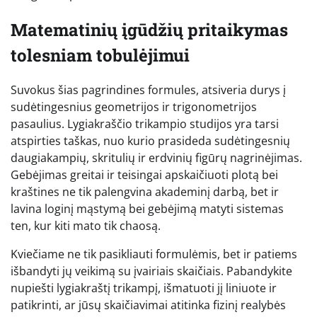
Matematinių įgūdžių pritaikymas
tolesniam tobulėjimui
Suvokus šias pagrindines formules, atsiveria durys į
sudėtingesnius geometrijos ir trigonometrijos
pasaulius. Lygiakraščio trikampio studijos yra tarsi
atspirties taškas, nuo kurio prasideda sudėtingesnių
daugiakampių, skritulių ir erdvinių figūrų nagrinėjimas.
Gebėjimas greitai ir teisingai apskaičiuoti plotą bei
kraštines ne tik palengvina akademinį darbą, bet ir
lavina loginį mąstymą bei gebėjimą matyti sistemas
ten, kur kiti mato tik chaosą.
Kviečiame ne tik pasikliauti formulėmis, bet ir patiems
išbandyti jų veikimą su įvairiais skaičiais. Pabandykite
nupiešti lygiakraštį trikampį, išmatuoti jį liniuote ir
patikrinti, ar jūsų skaičiavimai atitinka fizinį realybės