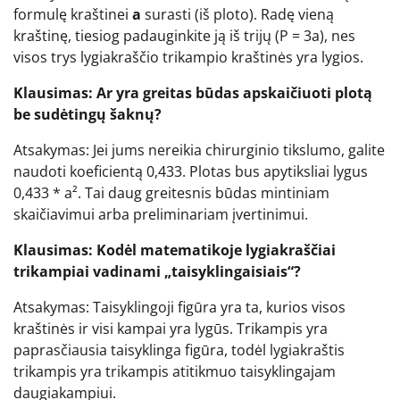
formulę kraštinei
a
surasti (iš ploto). Radę vieną
kraštinę, tiesiog padauginkite ją iš trijų (P = 3a), nes
visos trys lygiakraščio trikampio kraštinės yra lygios.
Klausimas: Ar yra greitas būdas apskaičiuoti plotą
be sudėtingų šaknų?
Atsakymas: Jei jums nereikia chirurginio tikslumo, galite
naudoti koeficientą 0,433. Plotas bus apytiksliai lygus
0,433 * a². Tai daug greitesnis būdas mintiniam
skaičiavimui arba preliminariam įvertinimui.
Klausimas: Kodėl matematikoje lygiakraščiai
trikampiai vadinami „taisyklingaisiais“?
Atsakymas: Taisyklingoji figūra yra ta, kurios visos
kraštinės ir visi kampai yra lygūs. Trikampis yra
paprasčiausia taisyklinga figūra, todėl lygiakraštis
trikampis yra trikampis atitikmuo taisyklingajam
daugiakampiui.