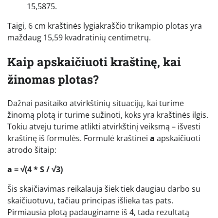
15,5875.
Taigi, 6 cm kraštinės lygiakraščio trikampio plotas yra
maždaug 15,59 kvadratinių centimetrų.
Kaip apskaičiuoti kraštinę, kai
žinomas plotas?
Dažnai pasitaiko atvirkštinių situacijų, kai turime
žinomą plotą ir turime sužinoti, koks yra kraštinės ilgis.
Tokiu atveju turime atlikti atvirkštinį veiksmą – išvesti
kraštinę iš formulės. Formulė kraštinei
a
apskaičiuoti
atrodo šitaip:
a = √(4 * S / √3)
Šis skaičiavimas reikalauja šiek tiek daugiau darbo su
skaičiuotuvu, tačiau principas išlieka tas pats.
Pirmiausia plotą padauginame iš 4, tada rezultatą