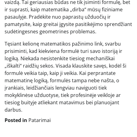
vaizdą. Tai geriausias būdas ne tik įsiminti formulę, bet
ir suprasti, kaip matematika „dirba“ mūsų fiziniame
pasaulyje. Pradėkite nuo paprastų užduočių ir
pamatysite, kaip greitai įgysite pasitikėjimo sprendžiant
sudėtingesnes geometrines problemas.
Tęsiant kelionę matematikos pažinimo link, svarbu
prisiminti, kad kiekviena formulė turi savo istoriją ir
logiką. Niekada nesistenkite tiesiog mechaniškai
„iškalti“ raidžių sekos. Visada klauskite savęs, kodėl ši
formulė veikia taip, kaip ji veikia. Kai perprantate
matematinę logiką, formulės tampa nebe našta, o
įrankiais, leidžiančiais lengviau naviguoti tiek
mokyklinėse užduotyse, tiek profesinėje veikloje ar
tiesiog buityje atliekant matavimus bei planuojant
darbus.
Posted in
Patarimai