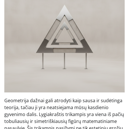
Geometrija dažnai gali atrodyti kaip sausa ir sudėtinga
teorija, tačiau ji yra neatsiejama mūsų kasdienio
gyvenimo dalis. Lygiakraštis trikampis yra viena iš pačių
tobuliausių ir simetriškiausių figūrų matematiniame
pasaulyje. Šis trikampis pasižymi ne tik estetiniu grožiu,