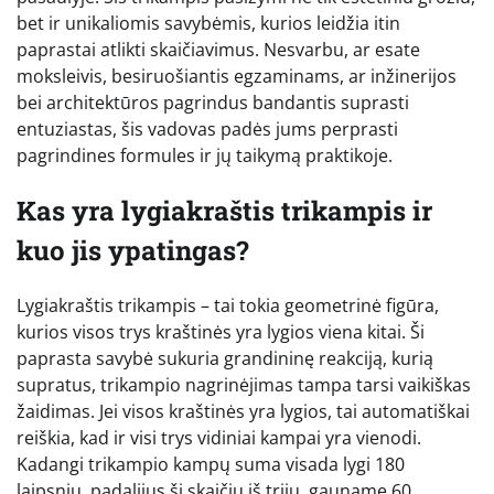
bet ir unikaliomis savybėmis, kurios leidžia itin
paprastai atlikti skaičiavimus. Nesvarbu, ar esate
moksleivis, besiruošiantis egzaminams, ar inžinerijos
bei architektūros pagrindus bandantis suprasti
entuziastas, šis vadovas padės jums perprasti
pagrindines formules ir jų taikymą praktikoje.
Kas yra lygiakraštis trikampis ir
kuo jis ypatingas?
Lygiakraštis trikampis – tai tokia geometrinė figūra,
kurios visos trys kraštinės yra lygios viena kitai. Ši
paprasta savybė sukuria grandininę reakciją, kurią
supratus, trikampio nagrinėjimas tampa tarsi vaikiškas
žaidimas. Jei visos kraštinės yra lygios, tai automatiškai
reiškia, kad ir visi trys vidiniai kampai yra vienodi.
Kadangi trikampio kampų suma visada lygi 180
laipsnių, padalijus šį skaičių iš trijų, gauname 60