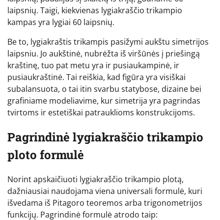
laipsnių. Taigi, kiekvienas lygiakraščio trikampio
kampas yra lygiai 60 laipsnių.
Be to, lygiakraštis trikampis pasižymi aukštu simetrijos
laipsniu. Jo aukštinė, nubrėžta iš viršūnės į priešingą
kraštinę, tuo pat metu yra ir pusiaukampinė, ir
pusiaukraštinė. Tai reiškia, kad figūra yra visiškai
subalansuota, o tai itin svarbu statybose, dizaine bei
grafiniame modeliavime, kur simetrija yra pagrindas
tvirtoms ir estetiškai patrauklioms konstrukcijoms.
Pagrindinė lygiakraščio trikampio
ploto formulė
Norint apskaičiuoti lygiakraščio trikampio plotą,
dažniausiai naudojama viena universali formulė, kuri
išvedama iš Pitagoro teoremos arba trigonometrijos
funkcijų. Pagrindinė formulė atrodo taip: