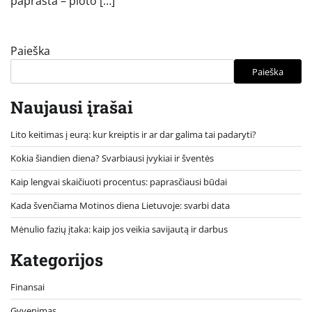
paprasta – ploto […]
Paieška
Paieška
Naujausi įrašai
Lito keitimas į eurą: kur kreiptis ir ar dar galima tai padaryti?
Kokia šiandien diena? Svarbiausi įvykiai ir šventės
Kaip lengvai skaičiuoti procentus: paprasčiausi būdai
Kada švenčiama Motinos diena Lietuvoje: svarbi data
Mėnulio fazių įtaka: kaip jos veikia savijautą ir darbus
Kategorijos
Finansai
Gyvenimas