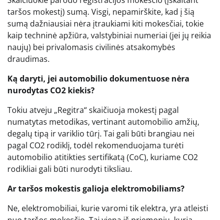
Skaičiuoklė parodo registracijos mokesčio (įskaitant
taršos mokestį) sumą. Visgi, nepamirškite, kad į šią
sumą dažniausiai nėra įtraukiami kiti mokesčiai, tokie
kaip techninė apžiūra, valstybiniai numeriai (jei jų reikia
naujų) bei privalomasis civilinės atsakomybės
draudimas.
Ką daryti, jei automobilio dokumentuose nėra
nurodytas CO2 kiekis?
Tokiu atveju „Regitra“ skaičiuoja mokestį pagal
numatytas metodikas, vertinant automobilio amžių,
degalų tipą ir variklio tūrį. Tai gali būti brangiau nei
pagal CO2 rodiklį, todėl rekomenduojama turėti
automobilio atitikties sertifikatą (CoC), kuriame CO2
rodikliai gali būti nurodyti tiksliau.
Ar taršos mokestis galioja elektromobiliams?
Ne, elektromobiliai, kurie varomi tik elektra, yra atleisti