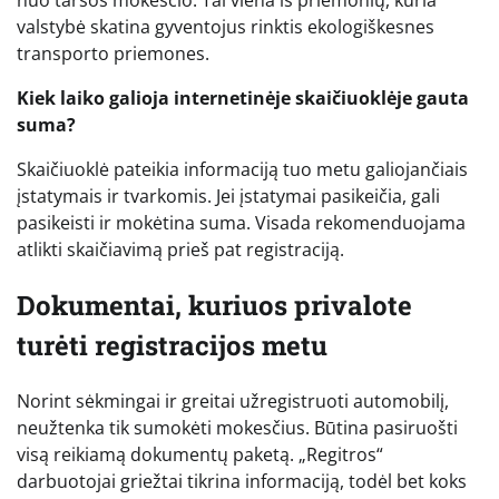
nuo taršos mokesčio. Tai viena iš priemonių, kuria
valstybė skatina gyventojus rinktis ekologiškesnes
transporto priemones.
Kiek laiko galioja internetinėje skaičiuoklėje gauta
suma?
Skaičiuoklė pateikia informaciją tuo metu galiojančiais
įstatymais ir tvarkomis. Jei įstatymai pasikeičia, gali
pasikeisti ir mokėtina suma. Visada rekomenduojama
atlikti skaičiavimą prieš pat registraciją.
Dokumentai, kuriuos privalote
turėti registracijos metu
Norint sėkmingai ir greitai užregistruoti automobilį,
neužtenka tik sumokėti mokesčius. Būtina pasiruošti
visą reikiamą dokumentų paketą. „Regitros“
darbuotojai griežtai tikrina informaciją, todėl bet koks