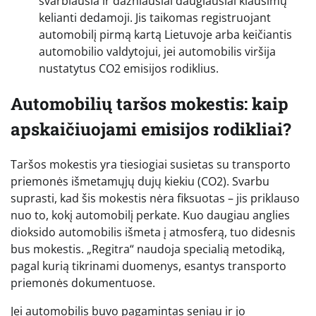
svarbiausia ir dažniausiai daugiausiai klausimų
kelianti dedamoji. Jis taikomas registruojant
automobilį pirmą kartą Lietuvoje arba keičiantis
automobilio valdytojui, jei automobilis viršija
nustatytus CO2 emisijos rodiklius.
Automobilių taršos mokestis: kaip
apskaičiuojami emisijos rodikliai?
Taršos mokestis yra tiesiogiai susietas su transporto
priemonės išmetamųjų dujų kiekiu (CO2). Svarbu
suprasti, kad šis mokestis nėra fiksuotas – jis priklauso
nuo to, kokį automobilį perkate. Kuo daugiau anglies
dioksido automobilis išmeta į atmosferą, tuo didesnis
bus mokestis. „Regitra“ naudoja specialią metodiką,
pagal kurią tikrinami duomenys, esantys transporto
priemonės dokumentuose.
Jei automobilis buvo pagamintas seniau ir jo