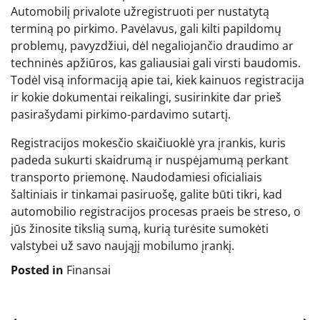
Automobilį privalote užregistruoti per nustatytą
terminą po pirkimo. Pavėlavus, gali kilti papildomų
problemų, pavyzdžiui, dėl negaliojančio draudimo ar
techninės apžiūros, kas galiausiai gali virsti baudomis.
Todėl visą informaciją apie tai, kiek kainuos registracija
ir kokie dokumentai reikalingi, susirinkite dar prieš
pasirašydami pirkimo-pardavimo sutartį.
Registracijos mokesčio skaičiuoklė yra įrankis, kuris
padeda sukurti skaidrumą ir nuspėjamumą perkant
transporto priemonę. Naudodamiesi oficialiais
šaltiniais ir tinkamai pasiruošę, galite būti tikri, kad
automobilio registracijos procesas praeis be streso, o
jūs žinosite tikslią sumą, kurią turėsite sumokėti
valstybei už savo naująjį mobilumo įrankį.
Posted in
Finansai