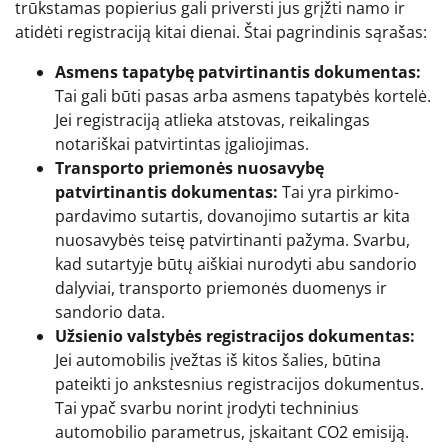
trūkstamas popierius gali priversti jus grįžti namo ir
atidėti registraciją kitai dienai. Štai pagrindinis sąrašas:
Asmens tapatybę patvirtinantis dokumentas:
Tai gali būti pasas arba asmens tapatybės kortelė.
Jei registraciją atlieka atstovas, reikalingas
notariškai patvirtintas įgaliojimas.
Transporto priemonės nuosavybę
patvirtinantis dokumentas:
Tai yra pirkimo-
pardavimo sutartis, dovanojimo sutartis ar kita
nuosavybės teisę patvirtinanti pažyma. Svarbu,
kad sutartyje būtų aiškiai nurodyti abu sandorio
dalyviai, transporto priemonės duomenys ir
sandorio data.
Užsienio valstybės registracijos dokumentas:
Jei automobilis įvežtas iš kitos šalies, būtina
pateikti jo ankstesnius registracijos dokumentus.
Tai ypač svarbu norint įrodyti techninius
automobilio parametrus, įskaitant CO2 emisiją.