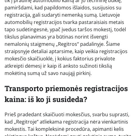
tik į pradinę automobilio kainą ar jo techninę būklę,
pamiršdami, kad papildomos išlaidos, susijusios su
registracija, gali sudaryti nemenką sumą. Lietuvoje
automobilių registracijos tvarka pastaraisiais metais
tapo sudėtingesnė, ypač įvedus taršos mokestį, todėl
tikslus planavimas yra būtinas norint išvengti
nemalonių staigmenų „Regitros“ padalinyje. Šiame
straipsnyje detaliai aptarsime, kaip veikia registracijos
mokesčio skaičiuoklė, į kokius faktorius privalote
atkreipti dėmesį ir kaip iš anksto sužinoti tikslią
mokėtiną sumą už savo naująjį pirkinį.
Transporto priemonės registracijos
kaina: iš ko ji susideda?
Prieš pradedant skaičiuoti mokesčius, svarbu suprasti,
kad „Regitroje“ atliekama registracija nėra vienkartinis
mokestis. Tai kompleksinė procedūra, apimanti kelis