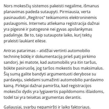
Nors mokesčių sistemos pakeisti negalime, išmanus
planavimas padeda sutaupyti. Pirmiausia, verta
pasinaudoti „Regitros“ teikiamomis elektroninėmis
paslaugomis. Internetu atliekama registracija dažnai
yra pigesnė ir patogesnė nei gyvas apsilankymas
padalinyje. Be to, taip sutaupote laiko, kurį tektų
praleisti laukiant eilėse.
Antras patarimas – atidžiai vertinti automobilio
techninę būklę ir dokumentaciją prieš patį pirkimo
sandorį. Jei matote, kad automobilis yra itin taršus,
būkite pasiruošę, jog taršos mokestis bus maksimalus.
Šią sumą galite bandyti argumentuoti derybose su
pardavėju, siekdami sumažinti automobilio pardavimo
kainą. Pirkėjai dažnai pamiršta, kad registracijos
mokesčio dydis yra lygiavertis papildomoms išlaidoms,
todėl tai yra teisėtas argumentas derantis.
Galiausiai, svarbu nepamiršti ir laiko faktoriaus.