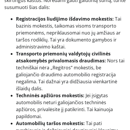
skirtingus kaštus. Norėdami gauti galutinią sumą, turite
susumuoti šias dalis:
Registracijos liudijimo išdavimo mokestis:
Tai
bazinis mokestis, taikomas visoms transporto
priemonėms, nepriklausomai nuo jų amžiaus ar
taršos rodiklių. Tai yra dokumento gamybos ir
administravimo kaštai.
Transporto priemonių valdytojų civilinės
atsakomybės privalomasis draudimas:
Nors tai
techniškai nėra „Regitros“ mokestis, be
galiojančio draudimo automobilio registracija
negalima. Tai dažnai yra didžiausia vienkartinė
išlaidų dalis.
Techninės apžiūros mokestis:
Jei įsigytas
automobilis neturi galiojančios techninės
apžiūros, privalėsite jį patikrinti. Tai kainuoja
papildomai.
Automobilių taršos mokestis:
Tai pati