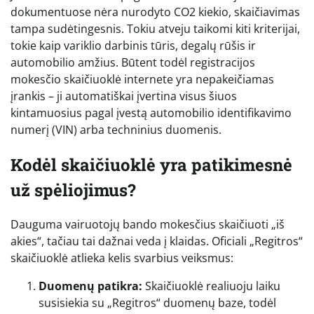
dokumentuose nėra nurodyto CO2 kiekio, skaičiavimas
tampa sudėtingesnis. Tokiu atveju taikomi kiti kriterijai,
tokie kaip variklio darbinis tūris, degalų rūšis ir
automobilio amžius. Būtent todėl registracijos
mokesčio skaičiuoklė internete yra nepakeičiamas
įrankis – ji automatiškai įvertina visus šiuos
kintamuosius pagal įvestą automobilio identifikavimo
numerį (VIN) arba techninius duomenis.
Kodėl skaičiuoklė yra patikimesnė
už spėliojimus?
Dauguma vairuotojų bando mokesčius skaičiuoti „iš
akies“, tačiau tai dažnai veda į klaidas. Oficiali „Regitros“
skaičiuoklė atlieka kelis svarbius veiksmus:
Duomenų patikra:
Skaičiuoklė realiuoju laiku
susisiekia su „Regitros“ duomenų baze, todėl