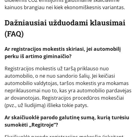
didelėmis CO2 emisijomis galutiniame skaičiavime
kainuos brangiau nei kiek ekonomiškesnis variantas.
Dažniausiai užduodami klausimai
(FAQ)
Ar registracijos mokestis skiriasi, jei automobilį
perku iš artimo giminaičio?
Registracijos mokestis už taršą priklauso nuo
automobilio, o ne nuo sandorio šalių. Jei keičiasi
automobilio valdytojas, taršos mokestis yra mokamas
nepriklausomai nuo to, kas yra automobilio pardavėjas
ar dovanotojas. Registracijos procedūros mokesčiai
(pvz., už liudijimą) išlieka tokie patys.
Ar skaičiuoklė parodo galutinę sumą, kurią turėsiu
sumokėti „Regitroje“?