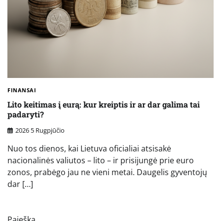
FINANSAI
Lito keitimas į eurą: kur kreiptis ir ar dar galima tai
padaryti?
2026 5 Rugpjūčio
Nuo tos dienos, kai Lietuva oficialiai atsisakė
nacionalinės valiutos – lito – ir prisijungė prie euro
zonos, prabėgo jau ne vieni metai. Daugelis gyventojų
dar […]
Paieška