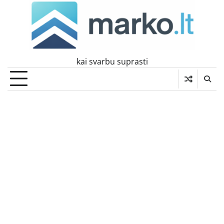
Skip
to
content
kai svarbu suprasti