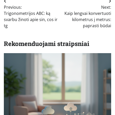
Navigacija
Previous:
Next:
tarp
Trigonometrijos ABC: ką
Kaip lengvai konvertuoti
įrašų
svarbu žinoti apie sin, cos ir
kilometrus į metrus:
tg
paprasti būdai
Rekomenduojami straipsniai