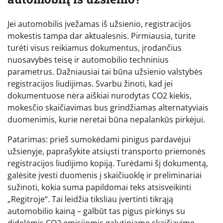
Jei automobilis įvežamas iš užsienio, registracijos
mokestis tampa dar aktualesnis. Pirmiausia, turite
turėti visus reikiamus dokumentus, įrodančius
nuosavybės teisę ir automobilio techninius
parametrus. Dažniausiai tai būna užsienio valstybės
registracijos liudijimas. Svarbu žinoti, kad jei
dokumentuose nėra aiškiai nurodytas CO2 kiekis,
mokesčio skaičiavimas bus grindžiamas alternatyviais
duomenimis, kurie neretai būna nepalankūs pirkėjui.
Patarimas: prieš sumokėdami pinigus pardavėjui
užsienyje, paprašykite atsiųsti transporto priemonės
registracijos liudijimo kopiją. Turėdami šį dokumentą,
galėsite įvesti duomenis į skaičiuoklę ir preliminariai
sužinoti, kokia suma papildomai teks atsisveikinti
„Regitroje“. Tai leidžia tiksliau įvertinti tikrąją
automobilio kainą – galbūt tas pigus pirkinys su