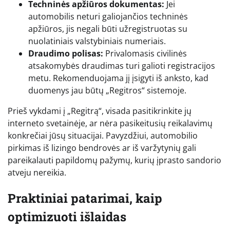
Techninės apžiūros dokumentas:
Jei
automobilis neturi galiojančios techninės
apžiūros, jis negali būti užregistruotas su
nuolatiniais valstybiniais numeriais.
Draudimo polisas:
Privalomasis civilinės
atsakomybės draudimas turi galioti registracijos
metu. Rekomenduojama jį įsigyti iš anksto, kad
duomenys jau būtų „Regitros“ sistemoje.
Prieš vykdami į „Regitrą“, visada pasitikrinkite jų
interneto svetainėje, ar nėra pasikeitusių reikalavimų
konkrečiai jūsų situacijai. Pavyzdžiui, automobilio
pirkimas iš lizingo bendrovės ar iš varžytynių gali
pareikalauti papildomų pažymų, kurių įprasto sandorio
atveju nereikia.
Praktiniai patarimai, kaip
optimizuoti išlaidas