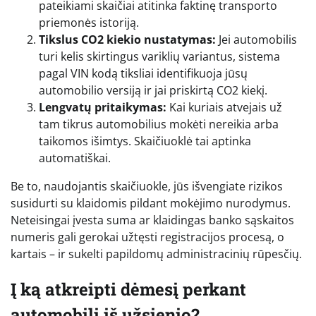
pateikiami skaičiai atitinka faktinę transporto
priemonės istoriją.
Tikslus CO2 kiekio nustatymas:
Jei automobilis
turi kelis skirtingus variklių variantus, sistema
pagal VIN kodą tiksliai identifikuoja jūsų
automobilio versiją ir jai priskirtą CO2 kiekį.
Lengvatų pritaikymas:
Kai kuriais atvejais už
tam tikrus automobilius mokėti nereikia arba
taikomos išimtys. Skaičiuoklė tai aptinka
automatiškai.
Be to, naudojantis skaičiuokle, jūs išvengiate rizikos
susidurti su klaidomis pildant mokėjimo nurodymus.
Neteisingai įvesta suma ar klaidingas banko sąskaitos
numeris gali gerokai užtęsti registracijos procesą, o
kartais – ir sukelti papildomų administracinių rūpesčių.
Į ką atkreipti dėmesį perkant
automobilį iš užsienio?